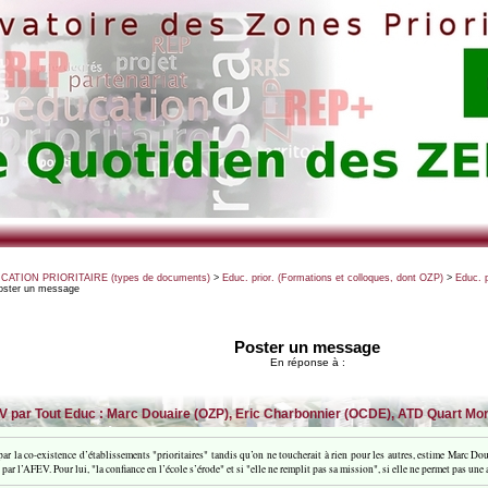
UCATION PRIORITAIRE (types de documents)
>
Educ. prior. (Formations et colloques, dont OZP)
>
Educ. p
oster un message
Poster un message
En réponse à :
par Tout Educ : Marc Douaire (OZP), Eric Charbonnier (OCDE), ATD Quart Monde, 
par la co-existence d’établissements "prioritaires" tandis qu’on ne toucherait à rien pour les autres, estime Marc Dou
 par l’AFEV. Pour lui, "la confiance en l’école s’érode" et si "elle ne remplit pas sa mission", si elle ne permet pas un