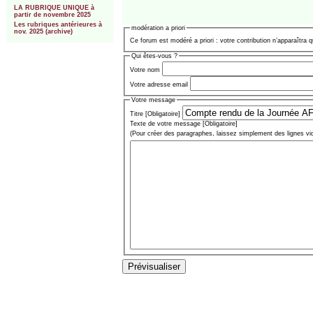
LA RUBRIQUE UNIQUE à
partir de novembre 2025
Les rubriques antérieures à
modération a priori
nov. 2025 (archive)
Ce forum est modéré a priori : votre contribution n’apparaîtra q
Qui êtes-vous ?
Votre nom
Votre adresse email
Votre message
Titre [Obligatoire]
Texte de votre message [Obligatoire]
(Pour créer des paragraphes, laissez simplement des lignes vi