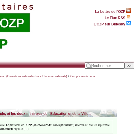
La Lettre de l'OZP
Le Flux RSS
L'OZP sur Bluesky
rior. (Formations nationales hors Education nationale)
>
Compte rendu de la
et les deux ministres de l’Education et de la Ville...
aire. Le président de l’OZP (observatoire des zones prioritaires) intervenait, hier 24 septembre,
e authentique "égalité (…)