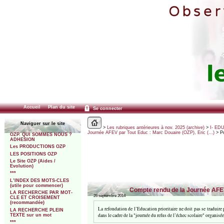
Accueil
Plan du site
Se connecter
Naviguer sur le site
>
Les rubriques antérieures à nov. 2025 (archive)
>
I- ED
Journée AFEV par Tout Educ : Marc Douaire (OZP), Eric (…)
> P
OZP. QUI SOMMES NOUS ?
ADHESION
Les PRODUCTIONS OZP
LES POSITIONS OZP
Le Site OZP (Aides /
Evolution)
***
L’INDEX DES MOTS-CLES
(utile pour commencer)
Compte rendu de la Journée AFEV 
LA RECHERCHE PAR MOT-
26 septembre 2014
CLE ET CROISEMENT
(recommandée)
La refondation de l’Education prioritaire ne doit pas se traduire 
LA RECHERCHE PLEIN
dans le cadre de la "journée du refus de l’échec scolaire" organisée
TEXTE sur un mot
***