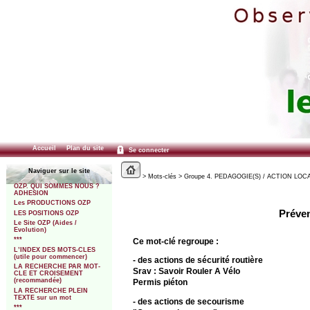
Accueil
Plan du site
Se connecter
Naviguer sur le site
> Mots-clés > Groupe 4. PEDAGOGIE(S) / ACTION LOCALE 
OZP. QUI SOMMES NOUS ?
ADHESION
Les PRODUCTIONS OZP
Préven
LES POSITIONS OZP
Le Site OZP (Aides /
Evolution)
***
Ce mot-clé regroupe :
L’INDEX DES MOTS-CLES
(utile pour commencer)
- des actions de sécurité routière
LA RECHERCHE PAR MOT-
Srav : Savoir Rouler A Vélo
CLE ET CROISEMENT
(recommandée)
Permis piéton
LA RECHERCHE PLEIN
TEXTE sur un mot
- des actions de secourisme
***