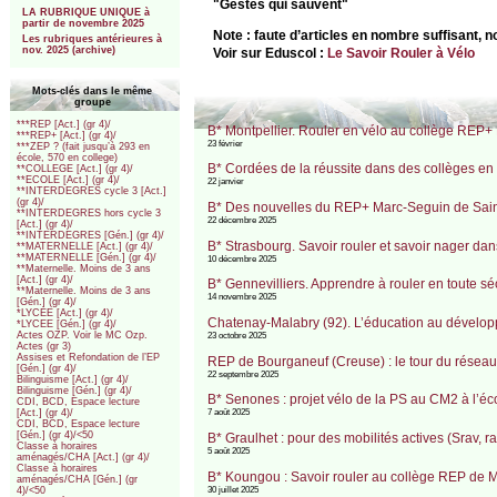
"Gestes qui sauvent"
LA RUBRIQUE UNIQUE à
partir de novembre 2025
Note : faute d’articles en nombre suffisant, 
Les rubriques antérieures à
nov. 2025 (archive)
Voir sur Eduscol :
Le Savoir Rouler à Vélo
Mots-clés dans le même
groupe
***REP [Act.] (gr 4)/
B* Montpellier. Rouler en vélo au collège REP
***REP+ [Act.] (gr 4)/
23 février
***ZEP ? (fait jusqu’à 293 en
école, 570 en college)
B* Cordées de la réussite dans des collèges en 
**COLLEGE [Act.] (gr 4)/
**ECOLE [Act.] (gr 4)/
22 janvier
**INTERDEGRES cycle 3 [Act.]
(gr 4)/
B* Des nouvelles du REP+ Marc-Seguin de Sain
**INTERDEGRES hors cycle 3
22 décembre 2025
[Act.] (gr 4)/
**INTERDEGRES [Gén.] (gr 4)/
B* Strasbourg. Savoir rouler et savoir nager da
**MATERNELLE [Act.] (gr 4)/
**MATERNELLE [Gén.] (gr 4)/
10 décembre 2025
**Maternelle. Moins de 3 ans
[Act.] (gr 4)/
B* Gennevilliers. Apprendre à rouler en toute 
**Maternelle. Moins de 3 ans
14 novembre 2025
[Gén.] (gr 4)/
*LYCEE [Act.] (gr 4)/
Chatenay-Malabry (92). L’éducation au développ
*LYCEE [Gén.] (gr 4)/
Actes OZP. Voir le MC Ozp.
23 octobre 2025
Actes (gr 3)
Assises et Refondation de l’EP
REP de Bourganeuf (Creuse) : le tour du réseau 
[Gén.] (gr 4)/
22 septembre 2025
Bilinguisme [Act.] (gr 4)/
Bilinguisme [Gén.] (gr 4)/
B* Senones : projet vélo de la PS au CM2 à l’é
CDI, BCD, Espace lecture
7 août 2025
[Act.] (gr 4)/
CDI, BCD, Espace lecture
[Gén.] (gr 4)/<50
B* Graulhet : pour des mobilités actives (Srav,
Classe à horaires
5 août 2025
aménagés/CHA [Act.] (gr 4)/
Classe à horaires
B* Koungou : Savoir rouler au collège REP de 
aménagés/CHA [Gén.] (gr
30 juillet 2025
4)/<50