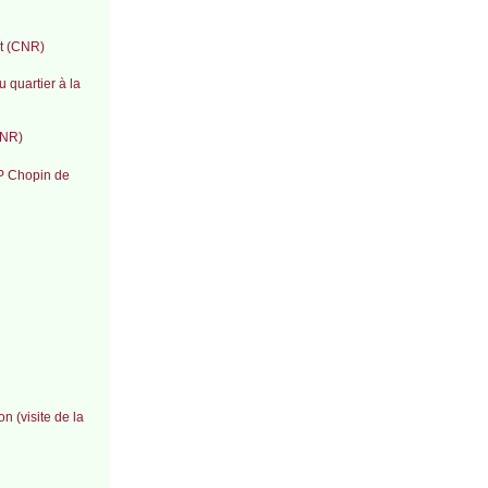
et (CNR)
 quartier à la
CNR)
EP Chopin de
n (visite de la