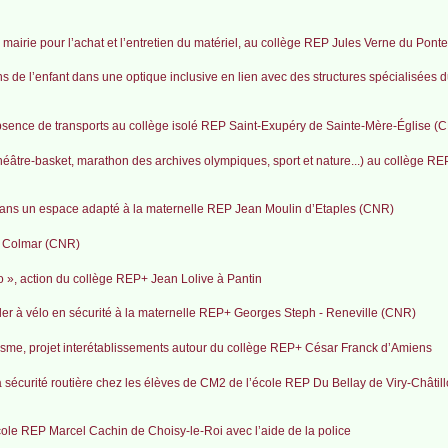
a mairie pour l’achat et l’entretien du matériel, au collège REP Jules Verne du Pont
 de l’enfant dans une optique inclusive en lien avec des structures spécialisées du
’absence de transports au collège isolé REP Saint-Exupéry de Sainte-Mère-Église (
théâtre-basket, marathon des archives olympiques, sport et nature...) au collège R
 dans un espace adapté à la maternelle REP Jean Moulin d’Etaples (CNR)
de Colmar (CNR)
 », action du collège REP+ Jean Lolive à Pantin
ler à vélo en sécurité à la maternelle REP+ Georges Steph - Reneville (CNR)
uisme, projet interétablissements autour du collège REP+ César Franck d’Amiens
sécurité routière chez les élèves de CM2 de l’école REP Du Bellay de Viry-Châtillo
cole REP Marcel Cachin de Choisy-le-Roi avec l’aide de la police