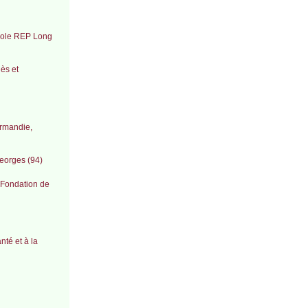
école REP Long
ès et
ormandie,
eorges (94)
 Fondation de
té et à la