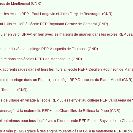
rès de Montfermeil (CNR)
ns les écoles REP+ Paul Langevin et Jules Ferry de Beuvrages (CNR)
uant l’Ulis et l’IME à l’école REP Raymond Gernez de Cambrai (CNR)
ler en vélo (SRAV) en lien avec les maisons de quartier dans les écoles REP Jea
culé autour du vélo au collège REP Vauquelin de Toulouse (CNR)
scolaire dans des écoles REP+ de Maripasoula (CNR)
ux apprentissages dans et hors les murs à l’école REP+ Cécilien Robinson de Ma
b photo (reportage dans un Ehpad), au collège REP Descartes du Blanc-Mesnil (CNR)
de Tonneins (CNR)
ce de village en village à l’école REP Jules Ferry et au collège REP Vallis Aeria d
 aménagés à la maternelle REP+ Les Charmilles de Rillieux-la-Pape (CNR)
 et entretenus pour tous les élèves à l’école rurale REP Elie de Sayvre de La Chata
ler à vélo (SRAV) grâce à des engins roulants dès la GS à la maternelle REP Dillon 