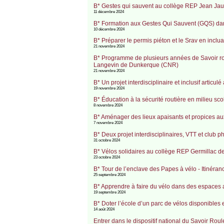
B* Gestes qui sauvent au collège REP Jean Jau
11 décembre 2024
B* Formation aux Gestes Qui Sauvent (GQS) da
10 décembre 2024
B* Préparer le permis piéton et le Srav en incl
21 novembre 2024
B* Programme de plusieurs années de Savoir rou
Langevin de Dunkerque (CNR)
21 novembre 2024
B* Un projet interdisciplinaire et inclusif arti
19 novembre 2024
B* Éducation à la sécurité routière en milieu 
8 novembre 2024
B* Aménager des lieux apaisants et propices a
7 novembre 2024
B* Deux projet interdisciplinaires, VTT et clu
31 octobre 2024
B* Vélos solidaires au collège REP Germillac 
23 octobre 2024
B* Tour de l’enclave des Papes à vélo - Itinéran
25 septembre 2024
B* Apprendre à faire du vélo dans des espaces
19 septembre 2024
B* Doter l’école d’un parc de vélos disponibles
14 août 2024
Entrer dans le dispositif national du Savoir Rou