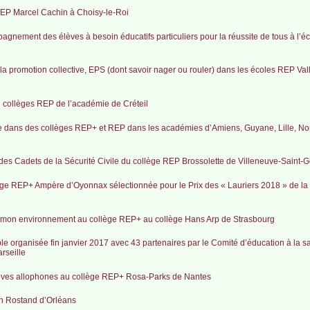
e REP Marcel Cachin à Choisy-le-Roi
agnement des élèves à besoin éducatifs particuliers pour la réussite de tous à l’
la promotion collective, EPS (dont savoir nager ou rouler) dans les écoles REP Vall
3 collèges REP de l’académie de Créteil
le dans des collèges REP+ et REP dans les académies d’Amiens, Guyane, Lille, N
es Cadets de la Sécurité Civile du collège REP Brossolette de Villeneuve-Saint-G
llège REP+ Ampère d’Oyonnax sélectionnée pour le Prix des « Lauriers 2018 » de la
rer mon environnement au collège REP+ au collège Hans Arp de Strasbourg
 organisée fin janvier 2017 avec 43 partenaires par le Comité d’éducation à la san
rseille
élèves allophones au collège REP+ Rosa-Parks de Nantes
an Rostand d’Orléans