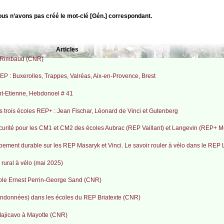
nous n’avons pas créé le mot-clé [Gén.] correspondant.
Articles
+ Rimbaud (CNR)
EP : Buxerolles, Trappes, Valréas, Aix-en-Provence, Brest
t-Etienne, Hebdonoel # 41
ns trois écoles REP+ : Jean Fischar, Léonard de Vinci et Gutenberg
sécurité pour les CM1 et CM2 des écoles Aubrac (REP Vaillant) et Langevin (REP+ 
ement durable sur les REP Masaryk et Vinci. Le savoir rouler à vélo dans le REP 
rural à vélo (mai 2025)
cole Ernest Perrin-George Sand (CNR)
 randonnées) dans les écoles du REP Briatexte (CNR)
Majicavo à Mayotte (CNR)