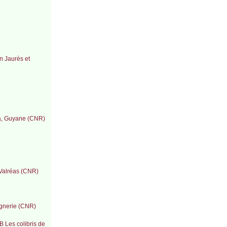
n Jaurès et
na, Guyane (CNR)
e Valréas (CNR)
ignerie (CNR)
B Les colibris de