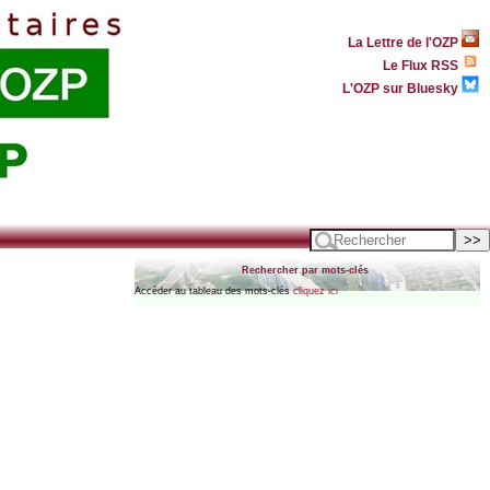
La Lettre de l'OZP
Le Flux RSS
L'OZP sur Bluesky
Rechercher par mots-clés
Accèder au tableau des mots-clés
cliquez ici