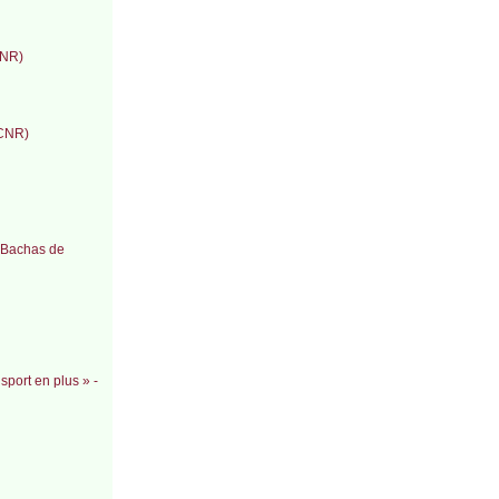
CNR)
(CNR)
c Bachas de
sport en plus » -