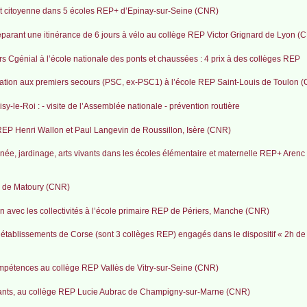
le et citoyenne dans 5 écoles REP+ d’Epinay-sur-Seine (CNR)
arant une itinérance de 6 jours à vélo au collège REP Victor Grignard de Lyon (
rs Cgénial à l’école nationale des ponts et chaussées : 4 prix à des collèges REP
mation aux premiers secours (PSC, ex-PSC1) à l’école REP Saint-Louis de Toulon 
-le-Roi : - visite de l’Assemblée nationale - prévention routière
REP Henri Wallon et Paul Langevin de Roussillon, Isère (CNR)
onnée, jardinage, arts vivants dans les écoles élémentaire et maternelle REP+ Aren
rg de Matoury (CNR)
en avec les collectivités à l’école primaire REP de Périers, Manche (CNR)
 établissements de Corse (sont 3 collèges REP) engagés dans le dispositif « 2h de 
ompétences au collège REP Vallès de Vitry-sur-Seine (CNR)
gnants, au collège REP Lucie Aubrac de Champigny-sur-Marne (CNR)