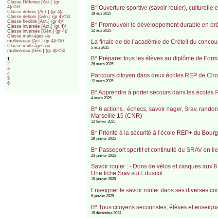
Classe Défense [Act.] (gr
B* Ouverture sportive (savoir rouler), culturel
4)/<50
Classe dehors [Act.] (gr 4)/
19 mai 2025
Classe dehors [Gén.] (gr 4)<50
Classe flexible [Act.] (gr 4)/
B* Promouvoir le développement durable en prép
Classe inversée [Act.] (gr 4)/
12 mai 2025
Classe inversée [Gén.] (gr 4)/
Classe multi-âges ou
La finale de de l’académie de Créteil du concou
multiniveau [Act.] (gr 4)/<50
Classe multi-âges ou
5 mai 2025
multiniveau [Gén.] (gr 4)/<50
B* Préparer tous les élèves au diplôme de For
1
2
26 mars 2025
3
4
Parcours citoyen dans deux écoles REP de Choisy
5
12 mars 2025
6
B* Apprendre à porter secours dans les écoles 
4 mars 2025
B* 6 actions : échecs, savoir nager, Srav, rand
Marseille 15 (CNR)
12 février 2025
B* Priorité à la sécurité à l’école REP+ du Bou
29 janvier 2025
B* Passeport sportif et continuité du SRAV en li
23 janvier 2025
Savoir rouler : - Dons de vélos et casques aux 8
Une fiche Srav sur Eduscol
15 janvier 2025
Enseigner le savoir rouler dans ses diverses c
6 janvier 2025
B* Tous citoyens secouristes, élèves et ensei
18 décembre 2024