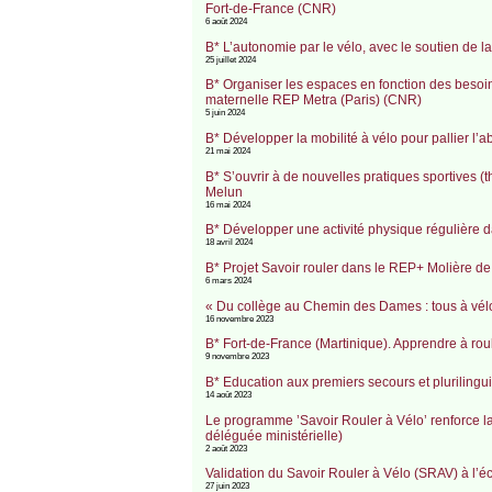
Fort-de-France (CNR)
6 août 2024
B* L’autonomie par le vélo, avec le soutien de l
25 juillet 2024
B* Organiser les espaces en fonction des besoins
maternelle REP Metra (Paris) (CNR)
5 juin 2024
B* Développer la mobilité à vélo pour pallier l
21 mai 2024
B* S’ouvrir à de nouvelles pratiques sportives (
Melun
16 mai 2024
B* Développer une activité physique régulière
18 avril 2024
B* Projet Savoir rouler dans le REP+ Molière 
6 mars 2024
« Du collège au Chemin des Dames : tous à vélo
16 novembre 2023
B* Fort-de-France (Martinique). Apprendre à rou
9 novembre 2023
B* Education aux premiers secours et pluriling
14 août 2023
Le programme ’Savoir Rouler à Vélo’ renforce la 
déléguée ministérielle)
2 août 2023
Validation du Savoir Rouler à Vélo (SRAV) à l’é
27 juin 2023