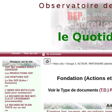
Accueil
Plan du site
Se connecter
Naviguer sur le site
> Mots-clés > Groupe 3. ACTEUR, PARTENAIRE (identité, sta
OZP. QUI SOMMES NOUS ?
ADHESION
Les PRODUCTIONS OZP
Fondation (Actions et 
LES POSITIONS OZP
Le Site OZP (Aides /
Evolution)
***
Voir le Type de documents
(T.D.)
L’INDEX DES MOTS-CLES
(utile pour commencer)
LA RECHERCHE PAR MOT-
CLE ET CROISEMENT
(recommandée)
Art
LA RECHERCHE PLEIN
TEXTE sur un mot
Former les jeunes de quartiers popu
***