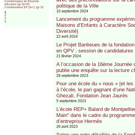
Coordonnateur de Réussite
éducative (gr 3)/<50
politique de la Ville
Coordonnateur EP [Act.] (gr 3)/
10 septembre 2024
1
2
Lancement du programme expérimen
3
4
Maisons d’Enfants à Caractère Soc
Diversité)
22 avril 2024
Le Projet Banlieues de la fondatio
en QPV : session de candidatures 
21 février 2024
A l’occasion de la 16ème Journée du
publie une enquête sur la lecture c
28 septembre 2023
Pour une école du « nous » [et les 
à l’école, le pari gagnant d’une N
Ghezali, Fondation Jean Jaurès
5 septembre 2023
L’école REP+ Balard de Montpellier
Main" dans le cadre du programme 
d’entreprise Hermès
26 avril 2023
Selon une note détaillée de la Fo