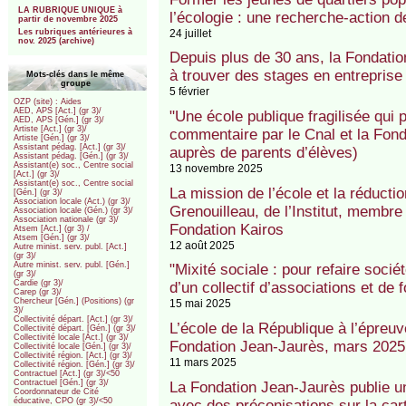
LA RUBRIQUE UNIQUE à
l’écologie : une recherche-action 
partir de novembre 2025
24 juillet
Les rubriques antérieures à
nov. 2025 (archive)
Depuis plus de 30 ans, la Fondation
à trouver des stages en entreprise
Mots-clés dans le même
groupe
5 février
OZP (site) : Aides
AED, APS [Act.] (gr 3)/
"Une école publique fragilisée qui p
AED, APS [Gén.] (gr 3)/
Artiste [Act.] (gr 3)/
commentaire par le Cnal et la Fon
Artiste [Gén.] (gr 3)/
Assistant pédag. [Act.] (gr 3)/
auprès de parents d’élèves)
Assistant pédag. [Gén.] (gr 3)/
Assistant(e) soc., Centre social
13 novembre 2025
[Act.] (gr 3)/
Assistant(e) soc., Centre social
La mission de l’école et la réductio
[Gén.] (gr 3)/
Association locale (Act.) (gr 3)/
Grenouilleau, de l’Institut, membre
Association locale (Gén.) (gr 3)/
Association nationale (gr 3)/
Fondation Kairos
Atsem [Act.] (gr 3) /
Atsem [Gén.] (gr 3)/
12 août 2025
Autre minist. serv. publ. [Act.]
(gr 3)/
Autre minist. serv. publ. [Gén.]
"Mixité sociale : pour refaire soci
(gr 3)/
Cardie (gr 3)/
d’un collectif d’associations et de
Carep (gr 3)/
Chercheur [Gén.] (Positions) (gr
15 mai 2025
3)/
Collectivité départ. [Act.] (gr 3)/
L’école de la République à l’épreuv
Collectivité départ. [Gén.] (gr 3)/
Collectivité locale [Act.] (gr 3)/
Fondation Jean-Jaurès, mars 2025,
Collectivité locale [Gén.] (gr 3)/
Collectivité région. [Act.] (gr 3)/
11 mars 2025
Collectivité région. [Gén.] (gr 3)/
Contractuel [Act.] (gr 3)/<50
Contractuel [Gén.] (gr 3)/
La Fondation Jean-Jaurès publie un 
Coordonnateur de Cité
éducative, CPO (gr 3)/<50
avec des préconisations sur la car