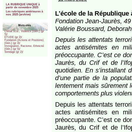
***
LA RUBRIQUE UNIQUE à
partir de novembre 2025
L’école de la République 
Les rubriques antérieures à
nov. 2025 (archive)
Fondation Jean-Jaurès, 49 
Mots-clés
Valérie Boussard, Deborah 
Climat scol., Violence [Gén.] (gr
5)/
ETUDE (gr 2)/
Depuis les attentats terro
Fondation (Actions et Positions)
[Gén.] (gr 3)/
actes antisémites en mi
Immigration, Racisme, Ethnicité
[Gén.] (gr 5)/
Sondage (gr 2)/
préoccupante. C’est ce dont
Jaurès, du Crif et de l’If
quotidien. En s’installant
d’une partie de la populat
lentement mais sûrement le
comportements plus violent
Depuis les attentats terro
actes antisémites en mi
préoccupante. C’est ce dont
Jaurès, du Crif et de l’If