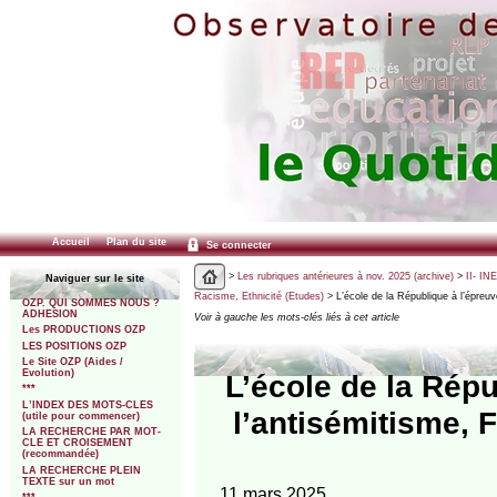
Accueil
Plan du site
Se connecter
>
Les rubriques antérieures à nov. 2025 (archive)
>
II- IN
Naviguer sur le site
Racisme, Ethnicité (Etudes)
> L’école de la République à l’épreuv
OZP. QUI SOMMES NOUS ?
ADHESION
Voir à gauche les mots-clés liés à cet article
Les PRODUCTIONS OZP
LES POSITIONS OZP
Le Site OZP (Aides /
Evolution)
L’école de la Rép
***
L’INDEX DES MOTS-CLES
l’antisémitisme, 
(utile pour commencer)
LA RECHERCHE PAR MOT-
CLE ET CROISEMENT
(recommandée)
LA RECHERCHE PLEIN
TEXTE sur un mot
11 mars 2025