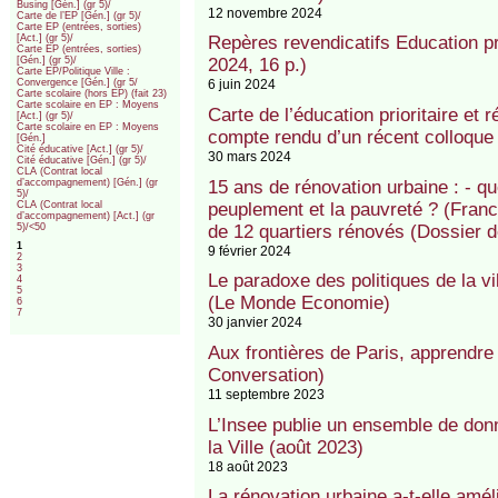
Busing [Gén.] (gr 5)/
12 novembre 2024
Carte de l’EP [Gén.] (gr 5)/
Carte EP (entrées, sorties)
Repères revendicatifs Education p
[Act.] (gr 5)/
Carte EP (entrées, sorties)
2024, 16 p.)
[Gén.] (gr 5)/
Carte EP/Politique Ville :
6 juin 2024
Convergence [Gén.] (gr 5/
Carte scolaire (hors EP) (fait 23)
Carte scolaire en EP : Moyens
Carte de l’éducation prioritaire et r
[Act.] (gr 5)/
Carte scolaire en EP : Moyens
compte rendu d’un récent colloque 
[Gén.]
Cité éducative [Act.] (gr 5)/
30 mars 2024
Cité éducative [Gén.] (gr 5)/
CLA (Contrat local
15 ans de rénovation urbaine : - que
d’accompagnement) [Gén.] (gr
5)/
peuplement et la pauvreté ? (France
CLA (Contrat local
d’accompagnement) [Act.] (gr
de 12 quartiers rénovés (Dossier d
5)/<50
1
9 février 2024
2
3
Le paradoxe des politiques de la vil
4
5
(Le Monde Economie)
6
7
30 janvier 2024
Aux frontières de Paris, apprendre 
Conversation)
11 septembre 2023
L’Insee publie un ensemble de donn
la Ville (août 2023)
18 août 2023
La rénovation urbaine a-t-elle amél