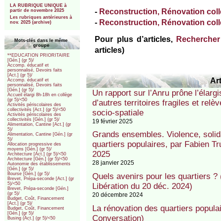
LA RUBRIQUE UNIQUE à
-
Reconstruction, Rénovation collèg
partir de novembre 2025
Les rubriques antérieures à
-
Reconstruction, Rénovation collè
nov. 2025 (archive)
Pour plus d’articles,
Rechercher 
Mots-clés dans le même
groupe
articles)
**EDUCATION PRIORITAIRE
[Gén.] (gr 5)/
Accomp. éducatif et
personnalisé, Devoirs faits
[Act.] (gr 5)/
Art
Accomp. éducatif et
personnalisé, Devoirs faits
[Gén.] (gr 5)/
Un rapport sur l’Anru prône l’éla
Accueil élargi 8h-18h en collège
(gr 5)/<50
d’autres territoires fragiles et relè
Activités périscolaires des
collectivités [Act.] (gr 5)/<50
socio-spatiale
Activités périscolaires des
collectivités [Gén.] (gr 5)/
19 février 2025
Alimentation, Cantine [Act.] (gr
5)/
Grands ensembles. Violence, solida
Alimentation, Cantine [Gén.] (gr
5)/
quartiers populaires, par Fabien 
Allocation progressive des
moyens [Gén.] (gr 5)/
2025
Architecture [Act.] (gr 5)/<50
Architecture [Gén.] (gr 5)/<50
28 janvier 2025
Autonomie des établissements
[Gén.] (gr 5)/
Bourse [Gén.] (gr 5)/
Quels avenirs pour les quartiers ? 
Brevet, Prépa-seconde [Act.] (gr
5)/<50
Libération du 20 déc. 2024)
Brevet, Prépa-seconde [Gén.]
(gr 5)/
20 décembre 2024
Budget, Coût, Financement
[Act.] (gr 5)/
La rénovation des quartiers populai
Budget, Coût, Financement
[Gén.] (gr 5)/
Conversation)
Busing (Act.] (gr 5)/<50