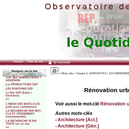
Accueil
Plan du site
Se connecter
Naviguer sur le site
> Mots-clés > Groupe 5. DISPOSITIFS / ACCOMPAGNEMEN
OZP. QUI SOMMES NOUS ?
ADHESION
Les PRODUCTIONS OZP
Rénovation urba
LES POSITIONS OZP
Le Site OZP (Aides /
Evolution)
***
Voir aussi le mot-clé
Rénovation ur
L’INDEX DES MOTS-CLES
(utile pour commencer)
LA RECHERCHE PAR MOT-
Autres mots-clés
CLE ET CROISEMENT
(recommandée)
-
Architecture [Act.]
LA RECHERCHE PLEIN
TEXTE sur un mot
-
Architecture [Gén.]
***