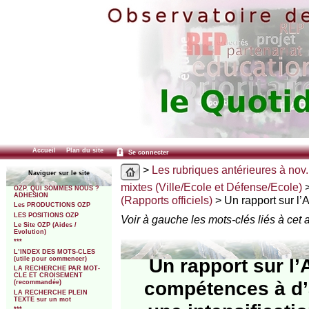
Accueil
Plan du site
Se connecter
>
Les rubriques antérieures à nov.
Naviguer sur le site
mixtes (Ville/Ecole et Défense/Ecole)
OZP. QUI SOMMES NOUS ?
ADHESION
(Rapports officiels)
> Un rapport sur l’
Les PRODUCTIONS OZP
LES POSITIONS OZP
Voir à gauche les mots-clés liés à cet a
Le Site OZP (Aides /
Evolution)
***
L’INDEX DES MOTS-CLES
Un rapport sur l
(utile pour commencer)
LA RECHERCHE PAR MOT-
CLE ET CROISEMENT
compétences à d’au
(recommandée)
LA RECHERCHE PLEIN
TEXTE sur un mot