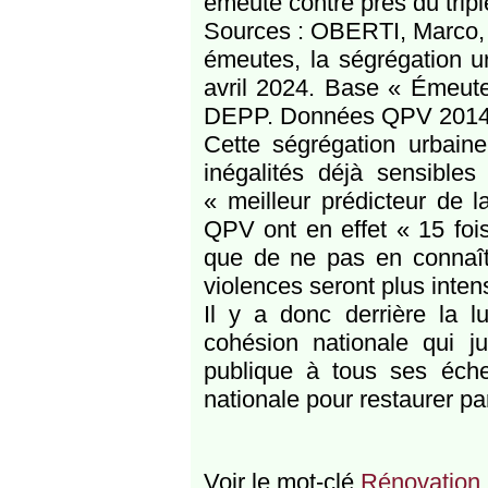
émeute contre près du tripl
Sources : OBERTI, Marco,
émeutes, la ségrégation u
avril 2024. Base « Émeut
DEPP. Données QPV 2014 : 
Cette ségrégation urbaine 
inégalités déjà sensible
« meilleur prédicteur de l
QPV ont en effet « 15 foi
que de ne pas en connaîtr
violences seront plus inten
Il y a donc derrière la l
cohésion nationale qui ju
publique à tous ses échelo
nationale pour restaurer part
Voir le mot-clé
Rénovation u