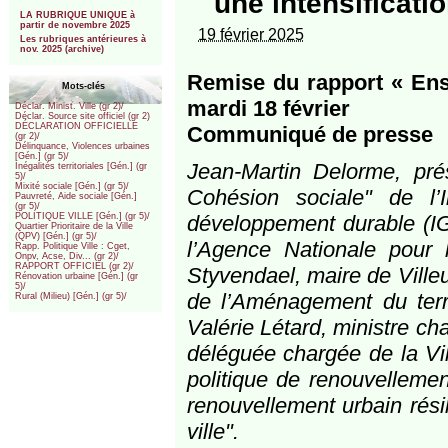
une intensificati
***
LA RUBRIQUE UNIQUE à
partir de novembre 2025
19 février 2025
Les rubriques antérieures à
nov. 2025 (archive)
Remise du rapport « Ens
Mots-clés
mardi 18 février
Déclar. Minist. Ville (gr 2)/
Déclar. Source site officiel (gr 2)
DÉCLARATION OFFICIELLE
Communiqué de presse
(gr 2)/
Délinquance, Violences urbaines
[Gén.] (gr 5)/
Jean-Martin Delorme, pré
Inégalités territoriales [Gén.] (gr
5)/
Mixité sociale [Gén.] (gr 5)/
Cohésion sociale" de l’
Pauvreté, Aide sociale [Gén.]
(gr 5)/
développement durable (IG
POLITIQUE VILLE [Gén.] (gr 5)/
Quartier Prioritaire de la Ville
(QPV) [Gén.] (gr 5)/
l’Agence Nationale pour
Rapp. Politique Ville : Cget,
Onpv, Acse, Div... (gr 2)/
RAPPORT OFFICIEL (gr 2)/
Styvendael, maire de Ville
Rénovation urbaine [Gén.] (gr
5)/
de l’Aménagement du terri
Rural (Milieu) [Gén.] (gr 5)/
Valérie Létard, ministre ch
déléguée chargée de la Vill
politique de renouvellement
renouvellement urbain résili
ville".