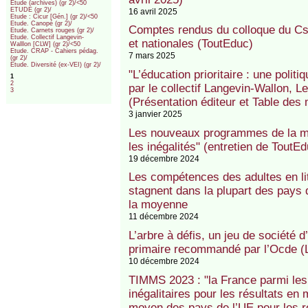
Etude (archives) (gr 2)/<50
ETUDE (gr 2)/
16 avril 2025
Etude : Cicur [Gén.] (gr 2)/<50
Etude. Canopé (gr 2)/
Comptes rendus du colloque du Cse
Etude. Carnets rouges (gr 2)/
Etude. Collectif Langevin-
et nationales (ToutEduc)
Walllon [CLW] (gr 2)/<50
Etude. CRAP - Cahiers pédag.
7 mars 2025
(gr 2)/
Etude. Diversité (ex-VEI) (gr 2)/
"L’éducation prioritaire : une polit
1
2
par le collectif Langevin-Wallon, 
3
(Présentation éditeur et Table des 
3 janvier 2025
Les nouveaux programmes de la mat
les inégalités" (entretien de ToutE
19 décembre 2024
Les compétences des adultes en lit
stagnent dans la plupart des pays
la moyenne
11 décembre 2024
L’arbre à défis, un jeu de société d’
primaire recommandé par l’Ocde 
10 décembre 2024
TIMMS 2023 : "la France parmi les
inégalitaires pour les résultats en
moyen des pays de l’UE pour les re