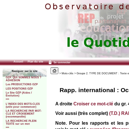
Accueil
Plan du site
Se connecter
Naviguer sur le site
> Mots-clés > Groupe 2. TYPE DE DOCUMENT : Texte et Décl
OZP. QUI SOMMES NOUS ?
ADHESION
Les PRODUCTIONS OZP
Rapp. international : Oc
LES POSITIONS OZP
Le Site OZP (Aides /
Evolution)
***
A droite
Croiser ce mot-clé
du gr. 
L’INDEX DES MOTS-CLES
(utile pour commencer)
LA RECHERCHE PAR MOT-
Voir aussi (très complet)
(T.D.) 
CLE ET CROISEMENT
(recommandée)
LA RECHERCHE PLEIN
Note. Pour les rapports et les
TEXTE sur un mot
***