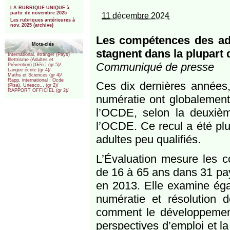
***
LA RUBRIQUE UNIQUE à
partir de novembre 2025
11 décembre 2024
Les rubriques antérieures à
nov. 2025 (archive)
Les compétences des adul
Mots-clés
stagnent dans la plupart
International, étranger (Pays)
Illettrisme (Adultes et
Communiqué de presse
Prévention) [Gén.] (gr 5)/
Langue écrite (gr 4)/
Maths et Sciences (gr 4)/
Rapp. international : Ocde
Ces dix dernières années,
(Pisa), Unesco... (gr 2)/
RAPPORT OFFICIEL (gr 2)/
numératie ont globalement
l’OCDE, selon la deuxiè
l’OCDE. Ce recul a été pl
adultes peu qualifiés.
L’Évaluation mesure les 
de 16 à 65 ans dans 31 pays
en 2013. Elle examine égal
numératie et résolution d
comment le développement 
perspectives d’emploi et la