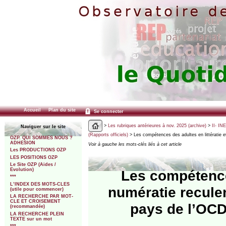
Accueil
Plan du site
Se connecter
>
Les rubriques antérieures à nov. 2025 (archive)
>
II- IN
Naviguer sur le site
(Rapports officiels)
> Les compétences des adultes en littératie e
OZP. QUI SOMMES NOUS ?
ADHESION
Voir à gauche les mots-clés liés à cet article
Les PRODUCTIONS OZP
LES POSITIONS OZP
Le Site OZP (Aides /
Evolution)
Les compétences
***
L’INDEX DES MOTS-CLES
numératie reculen
(utile pour commencer)
LA RECHERCHE PAR MOT-
CLE ET CROISEMENT
pays de l’OCD
(recommandée)
LA RECHERCHE PLEIN
TEXTE sur un mot