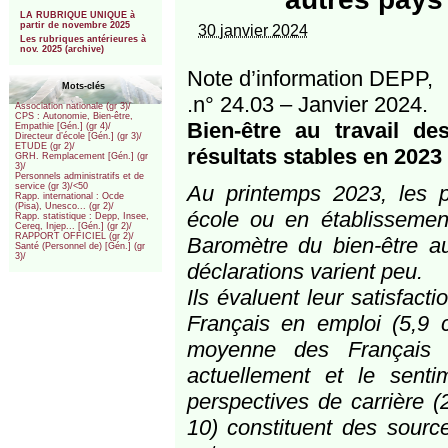
***
LA RUBRIQUE UNIQUE à
partir de novembre 2025
30 janvier 2024
Les rubriques antérieures à
nov. 2025 (archive)
Note d’information DEPP,
Mots-clés
.n° 24.03 – Janvier 2024.
Association nationale (gr 3)/
CPS : Autonomie, Bien-être,
Bien-être au travail de
Empathie [Gén.] (gr 4)/
Directeur d’école [Gén.] (gr 3)/
ETUDE (gr 2)/
résultats stables en 2023
GRH. Remplacement [Gén.] (gr
3)/
Personnels administratifs et de
Au printemps 2023, les p
service (gr 3)/<50
Rapp. international : Ocde
(Pisa), Unesco... (gr 2)/
école ou en établissemen
Rapp. statistique : Depp, Insee,
Cereq, Injep... [Gén.] (gr 2)/
RAPPORT OFFICIEL (gr 2)/
Baromètre du bien-être au
Santé (Personnel de) [Gén.] (gr
3)/
déclarations varient peu.
Ils évaluent leur satisfact
Français en emploi (5,9 c
moyenne des Français c
actuellement et le sent
perspectives de carrière (
10) constituent des source