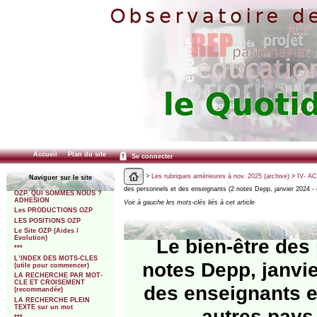
Accueil
Plan du site
Se connecter
>
Les rubriques antérieures à nov. 2025 (archive)
>
IV- A
Naviguer sur le site
des personnels et des enseignants (2 notes Depp, janvier 2024 -
OZP. QUI SOMMES NOUS ?
ADHESION
Voir à gauche les mots-clés liés à cet article
Les PRODUCTIONS OZP
LES POSITIONS OZP
Le Site OZP (Aides /
Evolution)
Le bien-être des
***
L’INDEX DES MOTS-CLES
notes Depp, janvie
(utile pour commencer)
LA RECHERCHE PAR MOT-
CLE ET CROISEMENT
des enseignants e
(recommandée)
LA RECHERCHE PLEIN
TEXTE sur un mot
autres pays