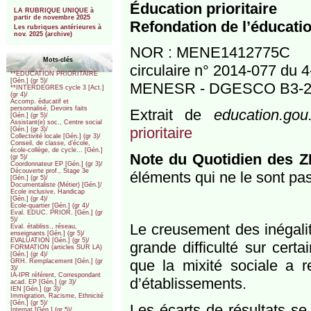
***
Éducation prioritaire
LA RUBRIQUE UNIQUE à
partir de novembre 2025
Refondation de l’éducatio
Les rubriques antérieures à
nov. 2025 (archive)
NOR : MENE1412775C
Mots-clés
circulaire n° 2014-077 du 
**EDUCATION PRIORITAIRE
[Gén.] (gr 5)/
MENESR - DGESCO B3-2 
**INTERDEGRES cycle 3 [Act.]
(gr 4)/
Accomp. éducatif et
personnalisé, Devoirs faits
Extrait de
education.gou.
[Gén.] (gr 5)/
Assistant(e) soc., Centre social
prioritaire
[Gén.] (gr 3)/
Collectivité locale [Gén.] (gr 3)/
Conseil, de classe, d’école,
école-collège, de cycle... [Gén.]
Note du Quotidien des 
(gr 5)/
Coordonnateur EP [Gén.] (gr 3)/
Découverte prof., Stage 3e
éléments qui ne le sont pas 
[Gén.] (gr 5)/
Documentaliste (Métier) [Gén.]/
Ecole inclusive, Handicap
[Gén.] (gr 4)/
Ecole-quartier [Gén.] (gr 4)/
Eval. EDUC. PRIOR. [Gén.] (gr
5)/
Le creusement des inégalit
Eval. établiss., réseau,
enseignants [Gén.] (gr 5)/
EVALUATION [Gén.] (gr 5)/
grande difficulté sur certa
FORMATION (articles SUR LA)
[Gén.] (gr 4)/
que la mixité sociale a r
GRH. Remplacement [Gén.] (gr
3)/
IA-IPR référent, Correspondant
d’établissements.
acad. EP [Gén.] (gr 3)/
IEN [Gén.] (gr 3)/
Immigration, Racisme, Ethnicité
[Gén.] (gr 5)/
Les écarts de résultats se
Internat [Gén.] (gr 5)/