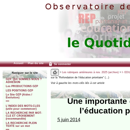
Accueil
Plan du site
Se connecter
>
Les rubriques antérieures à nov. 2025 (archive)
>
I- ED
Naviguer sur le site
sur la "Refondation de l’éducation prioritaire" (…)
OZP. QUI SOMMES NOUS ?
ADHESION
Voir à gauche les mots-clés liés à cet article
Les PRODUCTIONS OZP
LES POSITIONS OZP
Le Site OZP (Aides /
Evolution)
Une importante 
***
L’INDEX DES MOTS-CLES
l’éducation p
(utile pour commencer)
LA RECHERCHE PAR MOT-
CLE ET CROISEMENT
5 juin 2014
(recommandée)
LA RECHERCHE PLEIN
TEXTE sur un mot