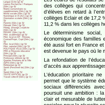
Langue écrite (gr 4)/
des collèges qui concentre
Liaison Recherche / Pratiques
[Gén.] (gr 4)/
Maitre surnuméraire ou
d’élèves en retard à l’en
supplémentaire [Gén.] (gr 3)/
Mixité sociale [Gén.] (gr 5)/
Numérique et IA [Act.] (gr 4)/
collèges Eclair et de 17,2 
Orientation scolaire [Gén.] (gr
5)/
11,2 % dans les collèges ho
Parents [Gén.] (gr 3)/
Pdmqdc [Gén.] (gr 5)/
Pédag. (enseign.) explicite
[Gén.] (gr 4)/
Le déterminisme social, c
PEDAG. [Gén.] (gr 4)/
Pilot. académique (gr 5)/
économique des familles e
Pilot. local en EP : Réseau,
Contrat/Projet, Copil [Gén.] (gr
5)/
été aussi fort en France e
Pilot. local [Gén.] (gr 5)/
Pilot. national [Gén.] (gr 5)/
POLITIQUE VILLE [Gén.] (gr 5)/
est devenue le pays où le mi
PRE et Réussite éducative
[Gén.] (gr 5)/
Principal [Gén.] (gr 3)/
La refondation de l’éducat
Professeur référent (gr 3)/
Quartier Prioritaire de la Ville
(QPV) [Gén.] (gr 5)/
d’accès aux apprentissages 
Référentiel (gr 2)/
Santé (Personnel de) [Gén.] (gr
3)/
Santé [Gén.] (gr 5)/
L’éducation prioritaire n
TEXTE OFFICIEL (gr 2)/
Travail collectif [Gén.] (gr 3) /
permet que le système édu
sociaux différenciés av
poursuit une ambition : la 
clair et mesurable de lutte