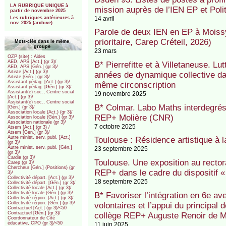
LA RUBRIQUE UNIQUE à
mission auprès de l’IEN EP et Politi
partir de novembre 2025
14 avril
Les rubriques antérieures à
nov. 2025 (archive)
Parole de deux IEN en EP à Moissy
prioritaire, Carep Créteil, 2026)
Mots-clés dans le même
groupe
23 mars
OZP (site) : Aides
AED, APS [Act.] (gr 3)/
B* Pierrefitte et à Villetaneuse. Lut
AED, APS [Gén.] (gr 3)/
Artiste [Act.] (gr 3)/
années de dynamique collective dan
Artiste [Gén.] (gr 3)/
Assistant pédag. [Act.] (gr 3)/
même circonscription
Assistant pédag. [Gén.] (gr 3)/
Assistant(e) soc., Centre social
19 novembre 2025
[Act.] (gr 3)/
Assistant(e) soc., Centre social
B* Colmar. Labo Maths interdegrés
[Gén.] (gr 3)/
Association locale (Act.) (gr 3)/
REP+ Molière (CNR)
Association locale (Gén.) (gr 3)/
Association nationale (gr 3)/
7 octobre 2025
Atsem [Act.] (gr 3) /
Atsem [Gén.] (gr 3)/
Autre minist. serv. publ. [Act.]
Toulouse : Résidence artistique à
(gr 3)/
Autre minist. serv. publ. [Gén.]
23 septembre 2025
(gr 3)/
Cardie (gr 3)/
Toulouse. Une exposition au recto
Carep (gr 3)/
Chercheur [Gén.] (Positions) (gr
REP+ dans le cadre du dispositif « 
3)/
Collectivité départ. [Act.] (gr 3)/
18 septembre 2025
Collectivité départ. [Gén.] (gr 3)/
Collectivité locale [Act.] (gr 3)/
Collectivité locale [Gén.] (gr 3)/
B* Favoriser l’intégration en 6e av
Collectivité région. [Act.] (gr 3)/
Collectivité région. [Gén.] (gr 3)/
volontaires et l’appui du principal 
Contractuel [Act.] (gr 3)/<50
Contractuel [Gén.] (gr 3)/
collège REP+ Auguste Renoir de M
Coordonnateur de Cité
éducative, CPO (gr 3)/<50
11 juin 2025