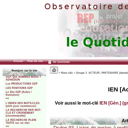
Accueil
Plan du site
Se connecter
Naviguer sur le site
> Mots-clés > Groupe 3. ACTEUR, PARTENAIRE (identité, st
OZP. QUI SOMMES NOUS ?
ADHESION
Les PRODUCTIONS OZP
IEN [Ac
LES POSITIONS OZP
Le Site OZP (Aides /
Evolution)
***
Voir aussi le mot-clé
IEN [Gén.] (gr
L’INDEX DES MOTS-CLES
(utile pour commencer)
LA RECHERCHE PAR MOT-
CLE ET CROISEMENT
(recommandée)
Art
LA RECHERCHE PLEIN
TEXTE sur un mot
Dsden 93. Listes de postes à profi
***