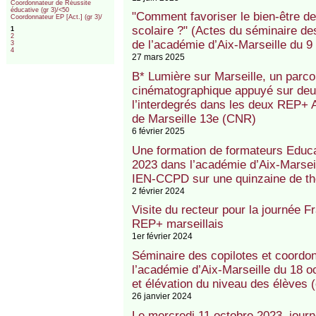
Coordonnateur de Réussite
éducative (gr 3)/<50
"Comment favoriser le bien-être de
Coordonnateur EP [Act.] (gr 3)/
scolaire ?" (Actes du séminaire de
1
2
de l’académie d’Aix-Marseille du 9
3
4
27 mars 2025
B* Lumière sur Marseille, un parcou
cinématographique appuyé sur deux 
l’interdegrés dans les deux REP+
de Marseille 13e (CNR)
6 février 2025
Une formation de formateurs Educat
2023 dans l’académie d’Aix-Marsei
IEN-CCPD sur une quinzaine de t
2 février 2024
Visite du recteur pour la journée 
REP+ marseillais
1er février 2024
Séminaire des copilotes et coordonn
l’académie d’Aix-Marseille du 18 o
et élévation du niveau des élèves 
26 janvier 2024
Le mercredi 11 octobre 2023, jou