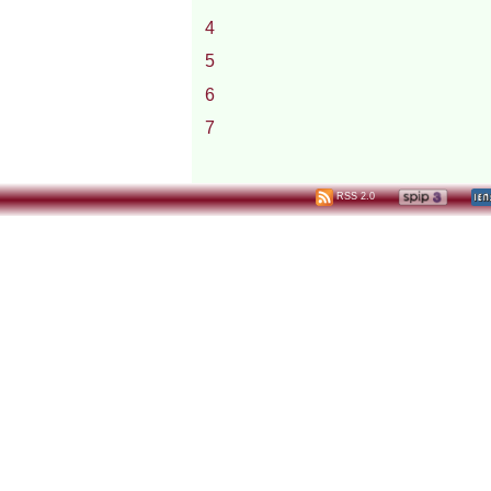
4
5
6
7
RSS 2.0