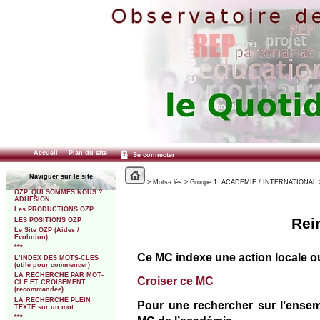
Accueil
Plan du site
Se connecter
Naviguer sur le site
> Mots-clés > Groupe 1. ACADEMIE / INTERNATIONAL >
OZP. QUI SOMMES NOUS ?
ADHESION
Les PRODUCTIONS OZP
Rei
LES POSITIONS OZP
Le Site OZP (Aides /
Evolution)
***
Ce MC indexe une action locale ou
L’INDEX DES MOTS-CLES
(utile pour commencer)
LA RECHERCHE PAR MOT-
Croiser ce MC
CLE ET CROISEMENT
(recommandée)
LA RECHERCHE PLEIN
Pour une rechercher sur l’ensem
TEXTE sur un mot
***