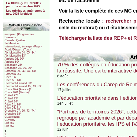
MC de l’académie
LA RUBRIQUE UNIQUE à
partir de novembre 2025
Voir la liste complète de ces MC 
Les rubriques antérieures à
nov. 2025 (archive)
Recherche locale :
rechercher pl
Mots-clés dans le même
celle du rectorat) ou d’établissem
groupe
européen (Programme),
Télécharger la liste des REP+ et 
Erasmus
Canada, Québec
Ile Maurice
International, étranger (Pays)
Acad./Départ. (Tout)/
Aix-Marseille 04, 05, 84/
Art
Aix-Marseille 13/
Amiens 02, 60/
Amiens 80/
70 % des collèges en éducation pri
Besançon 25/
Besançon 39, 70, 90/
la réussite. Une carte interactive
Bordeaux 24, 40, 47, 64/
Bordeaux 33/
6 août
Caen 14/
Caen 50, 61/
Les conférences du Carep de Reims
Clermont-Ferrand 03/
Clermont-Ferrand 15, 43, 63/
17 juillet
Corse 02A (Ajaccio)/
Corse 02B (Bastia)/
Créteil 77/
L’éducation prioritaire dans l’éditi
Créteil 93/
Créteil 94/
1er juillet
Dijon 21, 89/
Dijon 58, 71/
"Portraits de territoires 2026", cett
Grenoble 07, 26, 73, 74/
Grenoble 38/
regroupe par académie et par dépa
Guadeloupe/
Guyane/
l’éducation prioritaire, les IPS et I
Lille 59/
Lille 62/
12 juin
1
2