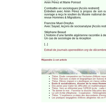
Amin Pérez et Marie Poinsot
Combattre en sociologues [Accès restreint]
Entretien avec Amin Pérez à propos de son ou
ouvrage a reçu le soutien du Musée national de l’
revue Hommes & Migrations.
Francine Muel-Dreyfus
Avec Sayad, leçons de socioanalyse [Accès restr
Stéphane Beaud
L’histoire d’une famille algérienne racontée à de
Un cas de sociologie de la réception
[...]
Extrait de
journals.openedition.org
de décembre
Répondre à cet article
Thèse. Etude comparative sur l’inclusion d’élèves nouv
Thèse. Parcours scolaire et biographique [en Suisse] d
Thèse. Élèves migrant·e·s plurilingues en classe ordin
Ecole & socialisations, dossier de la revue Homme
Des pistes pour traiter les difficultés en mathématiq
Thèse. Vers un référentiel pour l’UPE2A lycée : cadre 
"Se donner le mot : Favoriser la réussite éducative d
Le LéA Achile (Allophonie - Coopération - Hétérogénéité 
Thèse. "L’expérience scolaire des descendants d’immig
Les pratiques langagières d’élèves alloglottes nés en 