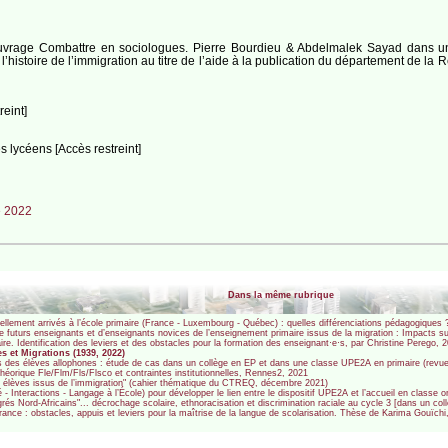
vrage Combattre en sociologues. Pierre Bourdieu & Abdelmalek Sayad dans une 
histoire de l’immigration au titre de l’aide à la publication du département de la R
eint]
s lycéens [Accès restreint]
 2022
Dans la même rubrique
ellement arrivés à l’école primaire (France - Luxembourg - Québec) : quelles différenciations pédagogiques 
e futurs enseignants et d’enseignants novices de l’enseignement primaire issus de la migration : Impacts sur
aire. Identification des leviers et des obstacles pour la formation des enseignant·e·s, par Christine Pereg
s et Migrations (1939, 2022)
ues des élèves allophones : étude de cas dans un collège en EP et dans une classe UPE2A en primaire (revu
théorique Fle/Flm/Fls/Flsco et contraintes institutionnelles, Rennes2, 2021
es élèves issus de l’immigration" (cahier thématique du CTREQ, décembre 2021)
- Interactions - Langage à l’École) pour développer le lien entre le dispositif UPE2A et l’accueil en classe o
rés Nord-Africains"... décrochage scolaire, ethnoracisation et discrimination raciale au cycle 3 [dans un 
France : obstacles, appuis et leviers pour la maîtrise de la langue de scolarisation. Thèse de Karima Gouïc