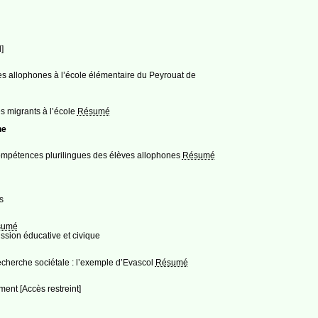
]
èves allophones à l’école élémentaire du Peyrouat de
s migrants à l’école
Résumé
ne
 compétences plurilingues des élèves allophones
Résumé
s
sumé
ission éducative et civique
 recherche sociétale : l’exemple d’Evascol
Résumé
ent [Accès restreint]