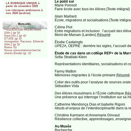
Le point sur
LA RUBRIQUE UNIQUE à
Marie Poinsot
partir de novembre 2025
Faire école avec tous les élèves [Texte intégral]
Les rubriques antérieures à
nov. 2025 (archive)
Alain Maillard
École, migrations et socialisations [Texte intégral
Mots-clés
Céline Piot
**EDUCATION PRIORITAIRE
Entre migrations et inclusion : l’accueil des él
[Gén.] (gr 5)/
Mont-de-Marsan (Landes)
Résumé
Eana [Act.] (gr 4)/
ETUDE (gr 2)/
Élodie Castaingts
Immigration, Racisme, Ethnicité
[Gén.] (gr 5)/
UPE2A, OEPRE : derrière les sigles, l’accueil de
Reims 51/
Revue universitaire/recherche
Étude de cas dans un collège REP+ de la Mar
(Autre) (Etude) (gr. 2)/
Sofia Stratilaki-Klein
Représentations identitaires, socialisations et
Fanny Matton
Mémoires migrantes à l’école primaire
Résumé
Créer des outils pour l’analyse de sources orale
Sébastien Vida
Des élèves musulmans à l’École catholique
Ré
Une présence qui interroge l’institution sur sa m
Catherine Mendonça Dias et Isabelle Rigoni
Atouts et enjeux de l’interdisciplinarité dans la
Christine Karmann et Annemarie Dinvaut
Résilience collective, apprentissages, enseignem
Au Musée
Recherche