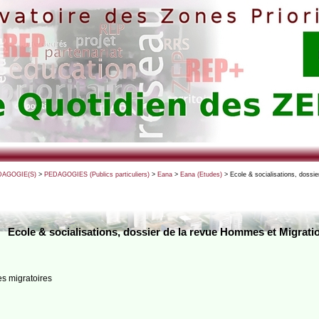
DAGOGIE(S)
>
PEDAGOGIES (Publics particuliers)
>
Eana
>
Eana (Etudes)
> Ecole & socialisations, dossi
Ecole & socialisations, dossier de la revue Hommes et Migratio
s migratoires