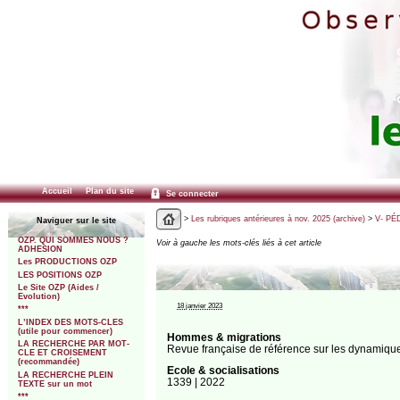
Accueil
Plan du site
Se connecter
>
Les rubriques antérieures à nov. 2025 (archive)
>
V- PÉ
Naviguer sur le site
OZP. QUI SOMMES NOUS ?
Voir à gauche les mots-clés liés à cet article
ADHESION
Les PRODUCTIONS OZP
LES POSITIONS OZP
Le Site OZP (Aides /
Evolution)
18 janvier 2023
***
L’INDEX DES MOTS-CLES
(utile pour commencer)
Hommes & migrations
LA RECHERCHE PAR MOT-
Revue française de référence sur les dynamique
CLE ET CROISEMENT
(recommandée)
Ecole & socialisations
LA RECHERCHE PLEIN
1339 | 2022
TEXTE sur un mot
***