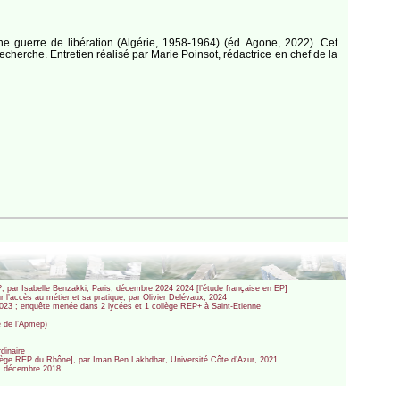
guerre de libération (Algérie, 1958-1964) (éd. Agone, 2022). Cet
echerche. Entretien réalisé par Marie Poinsot, rédactrice en chef de la
?, par Isabelle Benzakki, Paris, décembre 2024 2024 [l’étude française en EP]
 l’accès au métier et sa pratique, par Olivier Delévaux, 2024
o, 2023 ; enquête menée dans 2 lycées et 1 collège REP+ à Saint-Etienne
e de l’Apmep)
rdinaire
collège REP du Rhône], par Iman Ben Lakhdhar, Université Côte d’Azur, 2021
hi, décembre 2018