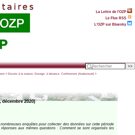
La Lettre de l'OZP
Le Flux RSS
L'OZP sur Bluesky
ment
>
Devoirs à la maison, Enseign. à distance, Confinement (Audiovisuel)
>
é, décembre 2020)
 nombreuses enquêtes pour collecter des données sur cette période
 des réponses aux mêmes questions : Comment se sont organisés les