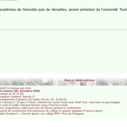
s académies de Grenoble puis de Versailles, ancien président de l’université To
Dans la même rubrique
dekol/Ca manque pas d’air)
de kadekol (Ifé, décembre 2020)
(kadekol du 04.12.20)
’enquêtes (kadekol, épisode 2)
nseignement à distance (En quête d’école, Ifé, 10.09.20)
nt à distance ? (France Culture, entretien de Louise Touret avec Maël Virat, chercheur en psychologie)
pt Learn-O (vidéo d’Arnaud Simard, Inspe Franche-Comté)
 des programmes ciblés pour tous les élèves pendant le confinement
ournal de confinement d’un professeur de collège en quartier populaire (France-Culture)
 Judith Grumbach, « Devenir grand » du collège REP+ Pons de Perpignan