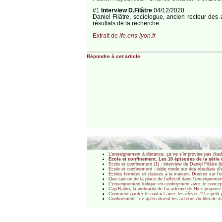
#1
Interview D.Filâtre
04/12/2020
Daniel Filâtre, sociologue, ancien recteur de
résultats de la recherche.
Extrait de
ife.ens-lyon.fr
Répondre à cet article
L’enseignement à distance, ça ne s’improvise pas (ka
Ecole et confinement. Les 10 épisodes de la série 
Ecole et confinement (1) : interview de Daniel Filâtre 
Ecole et confinement : table ronde sur des résultats d
Ecoles fermées et classes à la maison. Dossier sur l’e
Que sait-on de la place de l’affectif dans l’enseigneme
L’enseignement ludique en confinement avec le conce
Cap’Radio, la webradio de l’académie de Nice propose
Comment garder le contact avec les élèves ? Le petit j
Confinement : ce qu’en disent les acteurs du film de