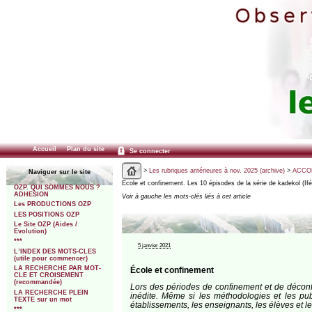
Accueil
Plan du site
Se connecter
>
Les rubriques antérieures à nov. 2025 (archive)
>
ACCOM
Naviguer sur le site
Ecole et confinement. Les 10 épisodes de la série de kadekol (I
OZP. QUI SOMMES NOUS ?
ADHESION
Voir à gauche les mots-clés liés à cet article
Les PRODUCTIONS OZP
LES POSITIONS OZP
Le Site OZP (Aides /
Evolution)
***
5 janvier 2021
L’INDEX DES MOTS-CLES
(utile pour commencer)
LA RECHERCHE PAR MOT-
École et confinement
CLE ET CROISEMENT
(recommandée)
Lors des périodes de confinement et de décon
LA RECHERCHE PLEIN
inédite. Même si les méthodologies et les pu
TEXTE sur un mot
établissements, les enseignants, les élèves et l
***