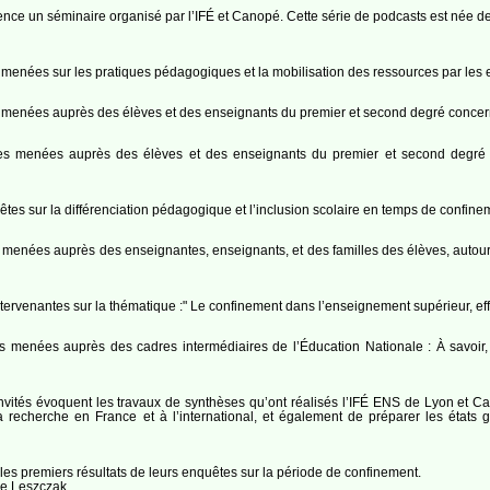
nce un séminaire organisé par l’IFÉ et Canopé. Cette série de podcasts est née d
s menées sur les pratiques pédagogiques et la mobilisation des ressources par les
s menées auprès des élèves et des enseignants du premier et second degré concernan
êtes menées auprès des élèves et des enseignants du premier et second degré 
uêtes sur la différenciation pédagogique et l’inclusion scolaire en temps de confi
s menées auprès des enseignantes, enseignants, et des familles des élèves, autour 
ervenantes sur la thématique :" Le confinement dans l’enseignement supérieur, ef
es menées auprès des cadres intermédiaires de l’Éducation Nationale : À savoir, l
is invités évoquent les travaux de synthèses qu’ont réalisés l’IFÉ ENS de Lyon 
a recherche en France et à l’international, et également de préparer les états
 les premiers résultats de leurs enquêtes sur la période de confinement.
e Leszczak.