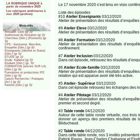
LA RUBRIQUE UNIQUE à
Le 17 novembre 2020 s’est tenu en visio confére
partir de novembre 2025
Les rubriques antérieures à
Liste des épisodes
nov. 2025 (archive)
#10
Atelier Enseignants
03/12/2020
Atelier de présentation des résultats d’enquête
Mots-clés
#9
Atelier Eleve
03/12/2020
Atelier de présentation des résultats d’enquête
Annuaire, Liste (gr 2)/
Audiovisuel de formation (gr 2)/
Chercheur [Gén.] (Positions) (gr
#8
Atelier Formation
03/12/2020
3)/
Atelier de présentation des résultats d’enqu
CPS : Autonomie, Bien-être,
confinement.
Empathie [Gén.] (gr 4)/
Enseignants (Identité et Statut)
[Gén.] (gr 3)/
#7
Atelier Inclusion
03/12/2020
ETUDE (gr 2)/
Dans cet épisode, retrouvez les résultats d’enq
Etude. Kadekol (gr 2)/
Etudiant [Gén.] (gr. 3)/
FORMATION (articles SUR LA)
#6
Atelier Ecole-famille
03/12/2020
[Gén.] (gr 4)/
Atelier de présentation des résultats d’enquête
Formations et productions IFE
relation qui est apparue avoir été très active.
[Gén.] (gr 4)/
Liaison Recherche / Pratiques
[Act.] (gr 4)/
#5
Atelier- Supérieur
03/12/2020
Parents [Gén.] (gr 3)/
Dans cet épisode retrouvez les échanges des int
#4
Atelier Pilotage
03/12/2020
Atelier de présentation des résultats d’enquêt
premier et second degré.
#3
Table ronde
04/12/2020
Autour de cette table ronde virtuelle, nos tro
donner un aperçu des premiers résultats de l
Béduchaud.
#2
Table ronde
04/12/2020
Dans cette table ronde, nos 3 invités présentent
Patrick Rayou, Jean-Charles Chabanne et Elodi