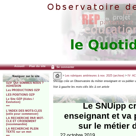
Accueil
Plan du site
Se connecter
>
Les rubriques antérieures à nov. 2025 (archive)
>
IV- A
Naviguer sur le site
SNUipp crée un Observatoire du métier enseignant et va publier 
OZP. QUI SOMMES NOUS ?
ADHESION
Voir à gauche les mots-clés liés à cet article
Les PRODUCTIONS OZP
LES POSITIONS OZP
Le Site OZP (Aides /
Evolution)
Le SNUipp cr
***
L’INDEX DES MOTS-CLES
enseignant et va 
(utile pour commencer)
LA RECHERCHE PAR MOT-
CLE ET CROISEMENT
sur le métier 
(recommandée)
LA RECHERCHE PLEIN
TEXTE sur un mot
22 octobre 2019