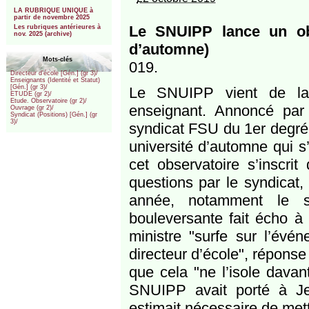
***
LA RUBRIQUE UNIQUE à
partir de novembre 2025
Le SNUIPP lance un obs
Les rubriques antérieures à
nov. 2025 (archive)
d’automne)
Mots-clés
019.
Directeur d’école [Gén.] (gr 3)/
Enseignants (Identité et Statut)
[Gén.] (gr 3)/
Le SNUIPP vient de lanc
ETUDE (gr 2)/
Etude. Observatoire (gr 2)/
enseignant. Annoncé par 
Ouvrage (gr 2)/
Syndicat (Positions) [Gén.] (gr
3)/
syndicat FSU du 1er degré,
université d’automne qui s
cet observatoire s’inscri
questions par le syndicat
année, notamment le su
bouleversante fait écho à t
ministre "surfe sur l’évén
directeur d’école", réponse 
que cela "ne l’isole davan
SNUIPP avait porté à Je
estimait nécessaire de met