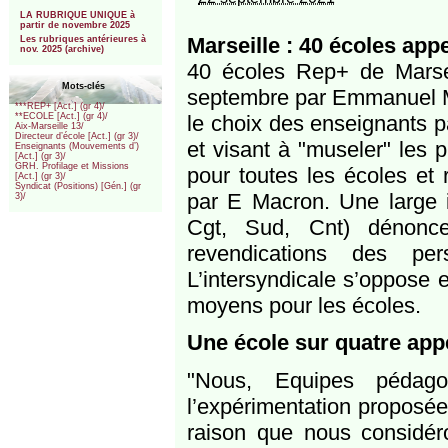
***
LA RUBRIQUE UNIQUE à
partir de novembre 2025
Marseille : 40 écoles app
Les rubriques antérieures à
nov. 2025 (archive)
40 écoles Rep+ de Marseil
Mots-clés
septembre par Emmanuel Mac
***REP+ [Act.] (gr 4)/
le choix des enseignants pa
**ECOLE [Act.] (gr 4)/
Aix-Marseille 13/
Directeur d’école [Act.] (gr 3)/
et visant à "museler" les 
Enseignants (Mouvements d’)
[Act.] (gr 3)/
GRH. Profilage et Missions
pour toutes les écoles et 
[Act.] (gr 3)/
Syndicat (Positions) [Gén.] (gr
par E Macron. Une large i
3)/
Cgt, Sud, Cnt) dénonc
revendications des pe
L’intersyndicale s’oppose 
moyens pour les écoles.
Une école sur quatre appe
"Nous, Equipes pédago
l’expérimentation proposé
raison que nous considéro