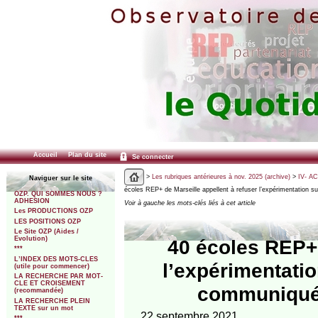
Accueil
Plan du site
Se connecter
>
Les rubriques antérieures à nov. 2025 (archive)
>
IV- A
Naviguer sur le site
écoles REP+ de Marseille appellent à refuser l’expérimentation su
OZP. QUI SOMMES NOUS ?
ADHESION
Voir à gauche les mots-clés liés à cet article
Les PRODUCTIONS OZP
LES POSITIONS OZP
Le Site OZP (Aides /
Evolution)
40 écoles REP+ 
***
L’INDEX DES MOTS-CLES
l’expérimentatio
(utile pour commencer)
LA RECHERCHE PAR MOT-
CLE ET CROISEMENT
communiqué i
(recommandée)
LA RECHERCHE PLEIN
TEXTE sur un mot
22 septembre 2021