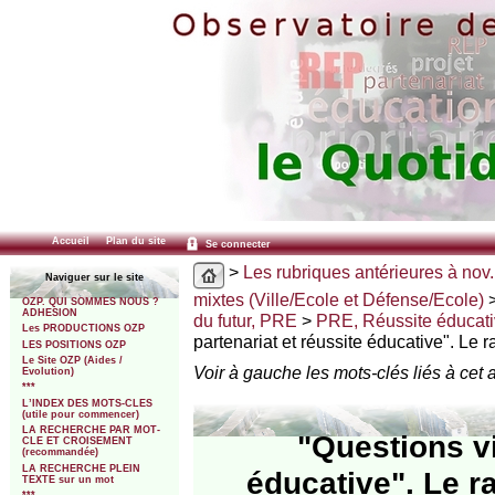
Accueil
Plan du site
Se connecter
>
Les rubriques antérieures à nov.
Naviguer sur le site
mixtes (Ville/Ecole et Défense/Ecole)
OZP. QUI SOMMES NOUS ?
ADHESION
du futur, PRE
>
PRE, Réussite éducat
Les PRODUCTIONS OZP
partenariat et réussite éducative". Le 
LES POSITIONS OZP
Le Site OZP (Aides /
Voir à gauche les mots-clés liés à cet a
Evolution)
***
L’INDEX DES MOTS-CLES
(utile pour commencer)
LA RECHERCHE PAR MOT-
"Questions vi
CLE ET CROISEMENT
(recommandée)
LA RECHERCHE PLEIN
éducative". Le r
TEXTE sur un mot