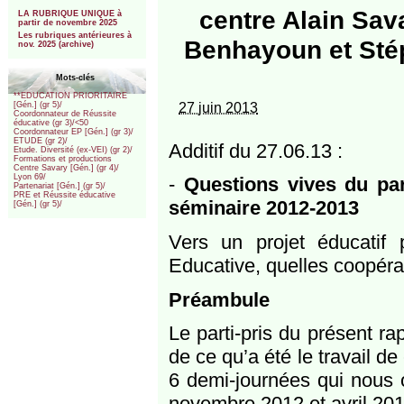
***
centre Alain Sava
LA RUBRIQUE UNIQUE à
partir de novembre 2025
Les rubriques antérieures à
Benhayoun et Sté
nov. 2025 (archive)
Mots-clés
**EDUCATION PRIORITAIRE
27 juin 2013
[Gén.] (gr 5)/
Coordonnateur de Réussite
éducative (gr 3)/<50
Coordonnateur EP [Gén.] (gr 3)/
ETUDE (gr 2)/
Additif du 27.06.13 :
Etude. Diversité (ex-VEI) (gr 2)/
Formations et productions
Centre Savary [Gén.] (gr 4)/
Lyon 69/
-
Questions vives du par
Partenariat [Gén.] (gr 5)/
PRE et Réussite éducative
séminaire 2012-2013
[Gén.] (gr 5)/
Vers un projet éducatif 
Educative, quelles coopérati
Préambule
Le parti-pris du présent r
de ce qu’a été le travail d
6 demi-journées qui nous on
novembre 2012 et avril 201