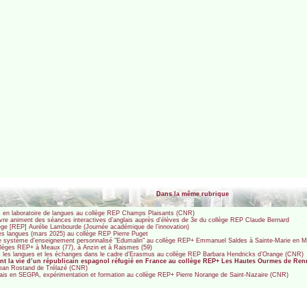
Dans la même rubrique
s en laboratoire de langues au collège REP Champs Plaisants (CNR)
vre animent des séances interactives d’anglais auprès d’élèves de 3e du collège REP Claude Bernard
ge [REP] Aurélie Lambourde (Journée académique de l’innovation)
des langues (mars 2025) au collège REP Pierre Puget
et le système d’enseignement personnalisé "Edumalin" au collège REP+ Emmanuel Saldes à Sainte-Marie en M
ollèges REP+ à Meaux (77), à Anzin et à Raismes (59)
t les langues et les échanges dans le cadre d’Erasmus au collège REP Barbara Hendricks d’Orange (CNR)
ant la vie d’un républicain espagnol réfugié en France au collège REP+ Les Hautes Ourmes de Re
Jean Rostand de Trélazé (CNR)
glais en SEGPA, expérimentation et formation au collège REP+ Pierre Norange de Saint-Nazaire (CNR)