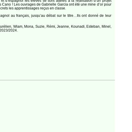
 et d’espagnol les élèves se sont attelés à la réalisation d’un projet
s Cano ! Les ouvrages de Gabrielle Garcia ont été une mine d’or pour
oncrets les apprentissages reçus en classe.
agnol au français, jusqu’au débat sur le titre…Ils ont donné de leur
Aurélien, Wiam, Mona, Suzie, Rémi, Jeanne, Kounadi, Esteban, Minel,
 2023/2024.