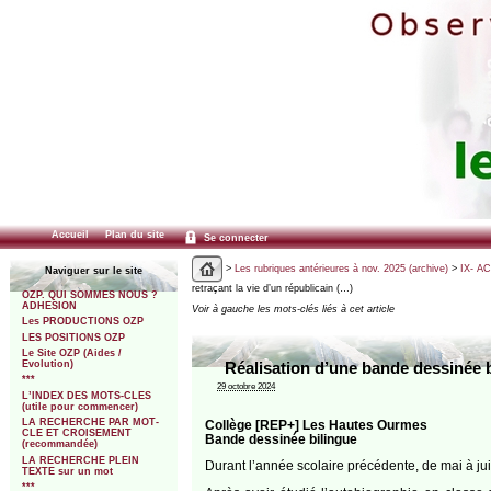
Accueil
Plan du site
Se connecter
>
Les rubriques antérieures à nov. 2025 (archive)
>
IX- A
Naviguer sur le site
retraçant la vie d’un républicain (…)
OZP. QUI SOMMES NOUS ?
ADHESION
Voir à gauche les mots-clés liés à cet article
Les PRODUCTIONS OZP
LES POSITIONS OZP
Le Site OZP (Aides /
Evolution)
Réalisation d’une bande dessinée 
***
29 octobre 2024
L’INDEX DES MOTS-CLES
(utile pour commencer)
LA RECHERCHE PAR MOT-
Collège [REP+] Les Hautes Ourmes
CLE ET CROISEMENT
Bande dessinée bilingue
(recommandée)
LA RECHERCHE PLEIN
Durant l’année scolaire précédente, de mai à ju
TEXTE sur un mot
***