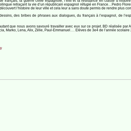
 français, la guerre civile espagnole, l’exil et la résistance en classe d’histoire
ilingue retraçant la vie d’un républicain espagnol réfugié en France…Pedro Flore
 découvert l’histoire de leur ville et cela leur a sans doute permis de rendre plus c
essins, des bribes de phrases aux dialogues, du français à l’espagnol, de l’esp
tant que nous avons savouré travailler avec eux sur ce projet. BD réalisée par 
ricia, Marko, Lena, Alix, Zélie, Paul-Emmanuel…. Elèves de 3e4 de l’année scolaire
fr