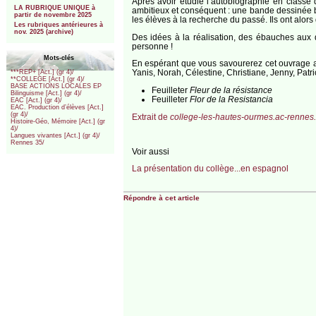
Après avoir étudié l’autobiographie en classe de
LA RUBRIQUE UNIQUE à
ambitieux et conséquent : une bande dessinée b
partir de novembre 2025
les élèves à la recherche du passé. Ils ont alors
Les rubriques antérieures à
nov. 2025 (archive)
Des idées à la réalisation, des ébauches aux d
personne !
Mots-clés
En espérant que vous savourerez cet ouvrage au
Yanis, Norah, Célestine, Christiane, Jenny, Pat
***REP+ [Act.] (gr 4)/
**COLLEGE [Act.] (gr 4)/
BASE ACTIONS LOCALES EP
Feuilleter
Fleur de la résistance
Bilinguisme [Act.] (gr 4)/
Feuilleter
Flor de la Resistancia
EAC [Act.] (gr 4)/
EAC. Production d’élèves [Act.]
(gr 4)/
Extrait de
college-les-hautes-ourmes.ac-rennes.
Histoire-Géo, Mémoire [Act.] (gr
4)/
Langues vivantes [Act.] (gr 4)/
Rennes 35/
Voir aussi
La présentation du collège...en espagnol
Répondre à cet article