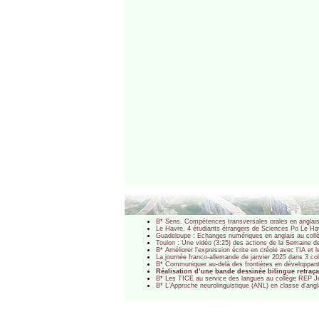
B* Sens. Compétences transversales orales en anglai
Le Havre. 4 étudiants étrangers de Sciences Po Le Ha
Guadeloupe : Echanges numériques en anglais au collè
Toulon : Une vidéo (3:25) des actions de la Semaine 
B* Améliorer l’expression écrite en créole avec l’IA 
La journée franco-allemande de janvier 2025 dans 3 c
B* Communiquer au-delà des frontières en développan
Réalisation d’une bande dessinée bilingue retraç
B* Les TICE au service des langues au collège REP 
B* L’Approche neurolinguistique (ANL) en classe d’an