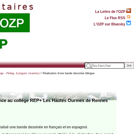
La Lettre de l'OZP
Le Flux RSS
L'OZP sur Bluesky
ège - Pédag. (Langues vivantes)
> Réalisation d’une bande dessinée bilingue
France au collège REP+ Les Hautes Ourmes de Rennes
réalisé une bande dessinée en français et en espagnol.