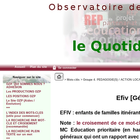
Accueil
Plan du site
Se connecter
Naviguer sur le site
> Mots-clés > Groupe 4. PEDAGOGIE(S) / ACTION LOCALE
OZP. QUI SOMMES NOUS ?
ADHESION
Les PRODUCTIONS OZP
Efiv [Gé
LES POSITIONS OZP
Le Site OZP (Aides /
Evolution)
***
EFIV : enfants de familles itinéra
L’INDEX DES MOTS-CLES
(utile pour commencer)
LA RECHERCHE PAR MOT-
Note :
le croisement de ce mot-c
CLE ET CROISEMENT
(recommandée)
MC Education prioritaire (en hau
LA RECHERCHE PLEIN
TEXTE sur un mot
généraux qui ont un rapport avec 
***