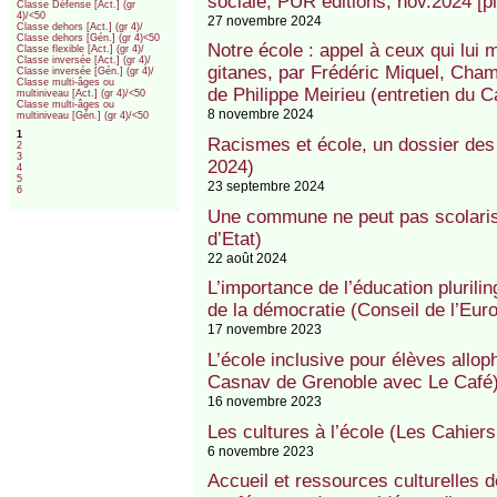
sociale, PUR éditions, nov.2024 [plu
Classe Défense [Act.] (gr
4)/<50
27 novembre 2024
Classe dehors [Act.] (gr 4)/
Classe dehors [Gén.] (gr 4)<50
Notre école : appel à ceux qui lui 
Classe flexible [Act.] (gr 4)/
Classe inversée [Act.] (gr 4)/
gitanes, par Frédéric Miquel, Cha
Classe inversée [Gén.] (gr 4)/
Classe multi-âges ou
de Philippe Meirieu (entretien du C
multiniveau [Act.] (gr 4)/<50
Classe multi-âges ou
8 novembre 2024
multiniveau [Gén.] (gr 4)/<50
1
Racismes et école, un dossier de
2
3
2024)
4
5
23 septembre 2024
6
Une commune ne peut pas scolaris
d’Etat)
22 août 2024
L’importance de l’éducation plurilin
de la démocratie (Conseil de l’Eur
17 novembre 2023
L’école inclusive pour élèves allop
Casnav de Grenoble avec Le Café
16 novembre 2023
Les cultures à l’école (Les Cahier
6 novembre 2023
Accueil et ressources culturelles 