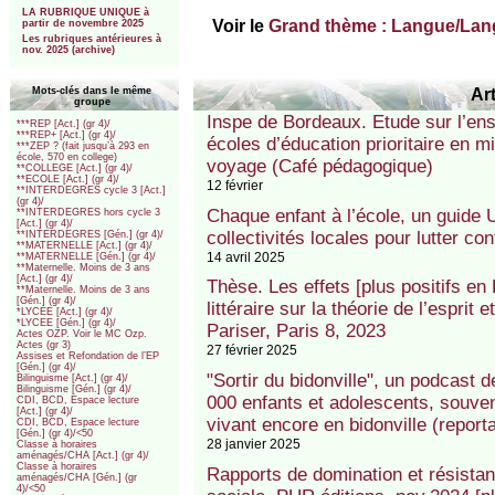
LA RUBRIQUE UNIQUE à
Voir le
Grand thème : Langue/La
partir de novembre 2025
Les rubriques antérieures à
nov. 2025 (archive)
Art
Mots-clés dans le même
groupe
Inspe de Bordeaux. Etude sur l’ens
***REP [Act.] (gr 4)/
***REP+ [Act.] (gr 4)/
écoles d’éducation prioritaire en mi
***ZEP ? (fait jusqu’à 293 en
école, 570 en college)
voyage (Café pédagogique)
**COLLEGE [Act.] (gr 4)/
**ECOLE [Act.] (gr 4)/
12 février
**INTERDEGRES cycle 3 [Act.]
(gr 4)/
Chaque enfant à l’école, un guide 
**INTERDEGRES hors cycle 3
[Act.] (gr 4)/
collectivités locales pour lutter co
**INTERDEGRES [Gén.] (gr 4)/
**MATERNELLE [Act.] (gr 4)/
14 avril 2025
**MATERNELLE [Gén.] (gr 4)/
**Maternelle. Moins de 3 ans
[Act.] (gr 4)/
Thèse. Les effets [plus positifs e
**Maternelle. Moins de 3 ans
[Gén.] (gr 4)/
littéraire sur la théorie de l’esprit 
*LYCEE [Act.] (gr 4)/
*LYCEE [Gén.] (gr 4)/
Pariser, Paris 8, 2023
Actes OZP. Voir le MC Ozp.
Actes (gr 3)
27 février 2025
Assises et Refondation de l’EP
[Gén.] (gr 4)/
"Sortir du bidonville", un podcast d
Bilinguisme [Act.] (gr 4)/
Bilinguisme [Gén.] (gr 4)/
000 enfants et adolescents, souven
CDI, BCD, Espace lecture
[Act.] (gr 4)/
vivant encore en bidonville (report
CDI, BCD, Espace lecture
[Gén.] (gr 4)/<50
28 janvier 2025
Classe à horaires
aménagés/CHA [Act.] (gr 4)/
Classe à horaires
Rapports de domination et résista
aménagés/CHA [Gén.] (gr
4)/<50