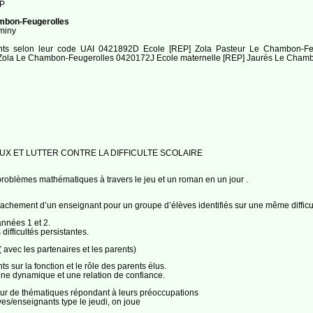
EP
ambon-Feugerolles
rminy
ments selon leur code UAI 0421892D Ecole [REP] Zola Pasteur Le Chambon-
 Zola Le Chambon-Feugerolles 0420172J Ecole maternelle [REP] Jaurès Le Cham
AUX ET LUTTER CONTRE LA DIFFICULTE SCOLAIRE
roblèmes mathématiques à travers le jeu et un roman en un jour .
achement d’un enseignant pour un groupe d’élèves identifiés sur une même difficul
nnées 1 et 2.
ifficultés persistantes.
c les partenaires et les parents)
s sur la fonction et le rôle des parents élus.
une dynamique et une relation de confiance.
tour de thématiques répondant à leurs préoccupations
es/enseignants type le jeudi, on joue