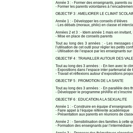
Année 3 : - Former des enseignants, parents ou 
- Former les parents volontaires à l’encadremen
OBJECTIF 3 : AMELIORER LE CLIMAT SCOLAI
Année 1 : - Développer les conseils d’élèves
- Les débats (moraux, philo) en classe et intercl
Années 2 et 3 : - Idem année 1 mais en invitant, 
- Mise en place de conseils parents
Tout au long des 3 années : - Les messages cla
l’utilisation de cet outil pour régler les petits confl
- Utilisation de l’espace par les enseignants s
OBJECTIF 4 : TRAVAILLER AUTOUR DES VA
Tout au long des 3 années : - En lien avec le clim
- Expositions dans l’espace inter partenarial de 
- Travail et réflexions autour d’expositions prop
OBJECTIF 5 : PROMOTION DE LA SANTE
Tout au long des 3 années : - En parallèle des 
- Développer le programme pHARe et s’inscrire
OBJECTIF 6 : EDUCATION A LA SEXUALITE
Année 1 : - Construire en équipe d’enseignants 
- Faire appel à l’équipe référente académique
- Présentation aux parents en réunions de classe
Année 2 : - Sensibilisation des familles à cette 
- Formation des enseignants par l’intermédiaire
Année 3 : - Proposer des thématiques répondant 