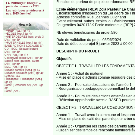
Fonction du porteur de projet coordonnateur R
LA RUBRIQUE UNIQUE à
partir de novembre 2025
Ecole élémentaire [REP] Zola Pasteur Le Ch
Les rubriques antérieures à
Circonscription d’inspection du 1er degré de Fi
nov. 2025 (archive)
Adresse complète Rue Joannes Guignand
Eventuellement autres écoles ou établisse
Feugerolles 0420173K Ecole maternelle [REP]
Mots-clés
***REP [Act.] (gr 4)/
Nb élèves bénéficiaires du projet 580
**ECOLE [Act.] (gr 4)/
**INTERDEGRES hors cycle 3
Date de validation du projet 05/06/2024
[Act.] (gr 4)/
**MATERNELLE [Act.] (gr 4)/
Date de début du projet 9 janvier 2023 à 00:00
BASE ACTIONS LOCALES EP
CDI, BCD, Espace lecture
DESCRIPTIF DU PROJET
[Act.] (gr 4)/
CNR [Act.] (gr 4) /
Collectivité locale [Act.] (gr 3)/
Objectifs
Egalité filles-garçons, Evars
[Act.] (gr 5)/
OBJECTIF 1 : TRAVAILLER LES FONDAMENT
EMC [Act.] (gr 4)/
Espace parents [Act.] (gr 4)/
Année 1 : - Achat du matériel
Espaces scolaires [Act.] (gr 4)/
Lyon 01, 42/
- Mise en place d’actions comme résoudre des p
Philosophie, Philosophe [Act.]
(gr 4)/
Année 2 : - Poursuite des actions de l’année 1
Santé (Personnel de) [Act.] (gr
3)/
- Réorganisation pédagogique permettant le dét
Santé [Act.]/
Année 3 : - Poursuite des actions entamées en a
- Réflexion approfondie avec le RASED pour les d
OBJECTIF 2 : TRAVAILLER LA COEDUCATION ( ave
Année 1 : - Travail avec la commune et les parent
- Mise en place de café des parents pour créer 
Année 2 : - Organiser les cafés des parents au
- Organiser des temps de rencontre familles/élèv