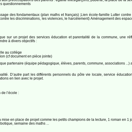
ces questionnements
tissage des fondamentaux (plan maths et français) ;Lien école-famille Lutter contre 
e contre les discriminations, les violences, le harcèlement) Aménagement des espace
que sur un projet des services éducation et parentalité de la commune, une réf
dre à divers objectifs :
lle au collège
ion (cf document en pièce jointe)
ue partenaire (équipe pédagogique, élèves, parents, commune, associations ...) a
alité. D’autre part les différents personnels du pôle vie locale, service éducat
tions en lien avec le projet.
de l’école :
la mise en place de projet comme les petits champions de la lecture, 1 roman en 1 jou
botique, semaine des maths ...