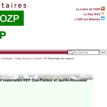
La Lettre de l'OZP
Le Flux RSS
L'OZP sur Bluesky
>
Interdegrés - Pédag. (Espaces scolaires)
> B* Réaménager des espaces
 et maternelles REP Zola-Pasteur et Jaurès-Rousseau