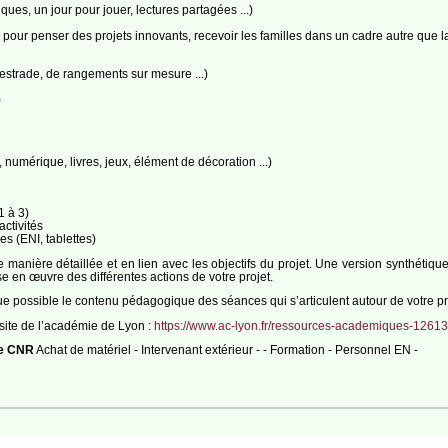
ques, un jour pour jouer, lectures partagées ...)
l pour penser des projets innovants, recevoir les familles dans un cadre autre que l
 estrade, de rangements sur mesure ...)
)
 numérique, livres, jeux, élément de décoration ...)
 à 3)
ctivités
s (ENI, tablettes)
 manière détaillée et en lien avec les objectifs du projet. Une version synthétiqu
se en œuvre des différentes actions de votre projet.
 possible le contenu pédagogique des séances qui s’articulent autour de votre pr
site de l’académie de Lyon :
https://www.ac-lyon.fr/ressources-academiques-1261
de CNR
Achat de matériel - Intervenant extérieur - - Formation - Personnel EN -