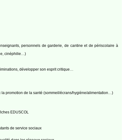
enseignants, personnels de garderie, de cantine et de périscolaire à
ue, cinéphilie…)
criminations, développer son esprit critique…
ec la promotion de la santé (sommeil/écrans/hygiène/alimentation…)
es fiches EDUSCOL
istants de service sociaux
exualité dans les réseaux sociaux…