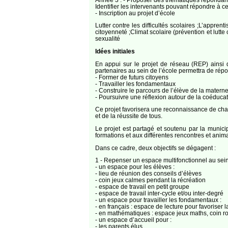
Identifier les intervenants pouvant répondre à 
- Inscription au projet d’école
Lutter contre les difficultés scolaires ;L’appren
citoyenneté ;Climat scolaire (prévention et lutt
sexualité
Idées initiales
En appui sur le projet de réseau (REP) ainsi 
partenaires au sein de l’école permettra de répon
- Former de futurs citoyens
- Travailler les fondamentaux
- Construire le parcours de l’élève de la materne
- Poursuivre une réflexion autour de la coéducat
Ce projet favorisera une reconnaissance de chaq
et de la réussite de tous.
Le projet est partagé et soutenu par la municip
formations et aux différentes rencontres et anima
Dans ce cadre, deux objectifs se dégagent :
1 - Repenser un espace multifonctionnel au sein 
- un espace pour les élèves :
- lieu de réunion des conseils d’élèves
- coin jeux calmes pendant la récréation
- espace de travail en petit groupe
- espace de travail inter-cycle et/ou inter-degré
- un espace pour travailler les fondamentaux :
- en français : espace de lecture pour favoriser 
- en mathématiques : espace jeux maths, coin ro
- un espace d’accueil pour :
- les parents élus