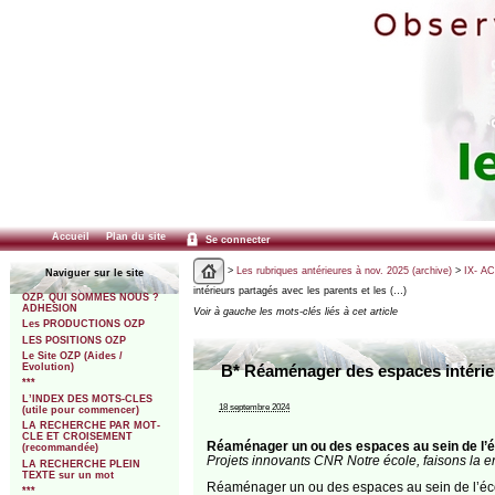
Accueil
Plan du site
Se connecter
>
Les rubriques antérieures à nov. 2025 (archive)
>
IX- A
Naviguer sur le site
intérieurs partagés avec les parents et les (…)
OZP. QUI SOMMES NOUS ?
ADHESION
Voir à gauche les mots-clés liés à cet article
Les PRODUCTIONS OZP
LES POSITIONS OZP
Le Site OZP (Aides /
Evolution)
B* Réaménager des espaces intérieu
***
L’INDEX DES MOTS-CLES
18 septembre 2024
(utile pour commencer)
LA RECHERCHE PAR MOT-
CLE ET CROISEMENT
Réaménager un ou des espaces au sein de l’éc
(recommandée)
Projets innovants CNR Notre école, faisons la 
LA RECHERCHE PLEIN
TEXTE sur un mot
Réaménager un ou des espaces au sein de l’écol
***