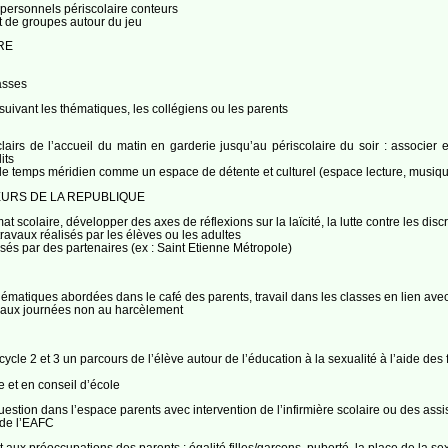
personnels périscolaire conteurs
t de groupes autour du jeu
RE
asses
suivant les thématiques, les collégiens ou les parents
irs de l’accueil du matin en garderie jusqu’au périscolaire du soir : associer 
its
ur le temps méridien comme un espace de détente et culturel (espace lecture, musiq
LEURS DE LA REPUBLIQUE
at scolaire, développer des axes de réflexions sur la laïcité, la lutte contre les dis
travaux réalisés par les élèves ou les adultes
osés par des partenaires (ex : Saint Etienne Métropole)
thématiques abordées dans le café des parents, travail dans les classes en lien av
 aux journées non au harcèlement
cycle 2 et 3 un parcours de l’élève autour de l’éducation à la sexualité à l’aide d
 et en conseil d’école
question dans l’espace parents avec intervention de l’infirmière scolaire ou des ass
 de l’EAFC
aux préoccupations des parents : égalité filles/garçons, puberté, la place de la s