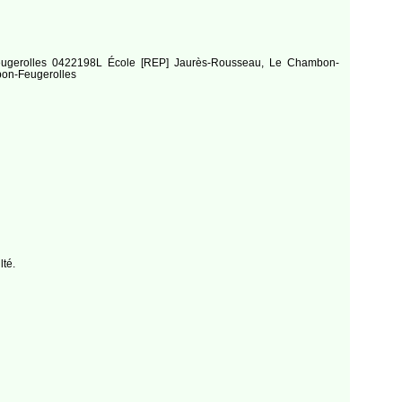
Feugerolles 0422198L École [REP] Jaurès-Rousseau, Le Chambon-
bon-Feugerolles
té.