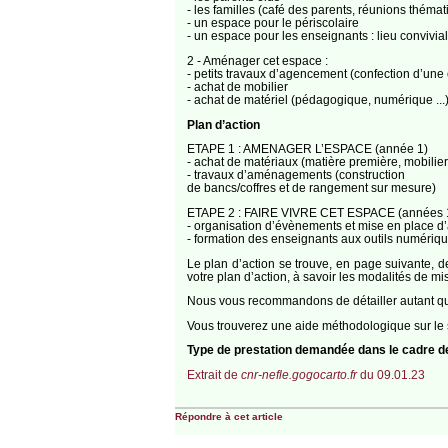
- les familles (café des parents, réunions thémati
- un espace pour le périscolaire
- un espace pour les enseignants : lieu convivia
2 - Aménager cet espace :
- petits travaux d’agencement (confection d’une
- achat de mobilier
- achat de matériel (pédagogique, numérique ...
Plan d’action
ETAPE 1 : AMENAGER L’ESPACE (année 1)
- achat de matériaux (matière première, mobilier,
- travaux d’aménagements (construction
de bancs/coffres et de rangement sur mesure)
ETAPE 2 : FAIRE VIVRE CET ESPACE (années 1
- organisation d’évènements et mise en place d’a
- formation des enseignants aux outils numérique
Le plan d’action se trouve, en page suivante, de
votre plan d’action, à savoir les modalités de mi
Nous vous recommandons de détailler autant que
Vous trouverez une aide méthodologique sur le 
Type de prestation demandée dans le cadre 
Extrait de
cnr-nefle.gogocarto.fr
du 09.01.23
Répondre à cet article