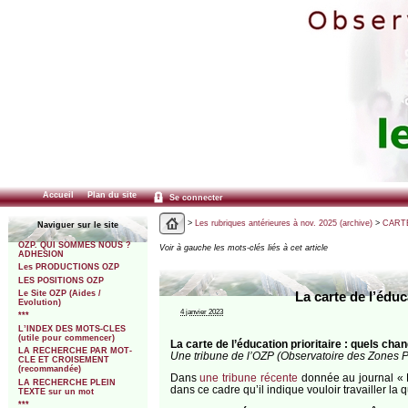
Accueil
Plan du site
Se connecter
>
Les rubriques antérieures à nov. 2025 (archive)
>
CARTE
Naviguer sur le site
OZP. QUI SOMMES NOUS ?
Voir à gauche les mots-clés liés à cet article
ADHESION
Les PRODUCTIONS OZP
LES POSITIONS OZP
Le Site OZP (Aides /
La carte de l’édu
Evolution)
4 janvier 2023
***
L’INDEX DES MOTS-CLES
(utile pour commencer)
La carte de l’éducation prioritaire : quels cha
LA RECHERCHE PAR MOT-
Une tribune de l’OZP (Observatoire des Zones Pr
CLE ET CROISEMENT
(recommandée)
Dans
une tribune récente
donnée au journal « L
LA RECHERCHE PLEIN
dans ce cadre qu’il indique vouloir travailler la 
TEXTE sur un mot
***