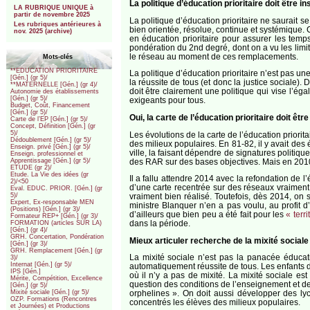
La politique d’éducation prioritaire doit être i
LA RUBRIQUE UNIQUE à
partir de novembre 2025
La politique d’éducation prioritaire ne saurait s
Les rubriques antérieures à
bien orientée, résolue, continue et systémique. 
nov. 2025 (archive)
en éducation prioritaire pour assurer les tem
pondération du 2nd degré, dont on a vu les limi
le réseau au moment de ces remplacements.
Mots-clés
**EDUCATION PRIORITAIRE
La politique d’éducation prioritaire n’est pas une
[Gén.] (gr 5)/
la réussite de tous (et donc la justice sociale). 
**MATERNELLE [Gén.] (gr 4)/
doit être clairement une politique qui vise l’é
Autonomie des établissements
[Gén.] (gr 5)/
exigeants pour tous.
Budget, Coût, Financement
[Gén.] (gr 5)/
Oui, la carte de l’éducation prioritaire doit êtr
Carte de l’EP [Gén.] (gr 5)/
Concept, Définition [Gén.] (gr
5)/
Les évolutions de la carte de l’éducation priorita
Dédoublement [Gén.] (gr 5)/
des milieux populaires. En 81-82, il y avait des é
Enseign. privé [Gén.] (gr 5)/
ville, la faisant dépendre de signatures politiqu
Enseign. professionnel et
des RAR sur des bases objectives. Mais en 2010-20
Apprentissage [Gén.] (gr 5)/
ETUDE (gr 2)/
Etude. La Vie des idées (gr
Il a fallu attendre 2014 avec la refondation de 
2)/<50
d’une carte recentrée sur des réseaux vraiment 
Eval. EDUC. PRIOR. [Gén.] (gr
vraiment bien réalisé. Toutefois, dès 2014, on s
5)/
Expert, Ex-responsable MEN
ministre Blanquer n’en a pas voulu, au profit d
(Positions) [Gén.] (gr 3)/
d’ailleurs que bien peu a été fait pour les
« terr
Formateur REP+ [Gén.] (gr 3)/
dans la période.
FORMATION (articles SUR LA)
[Gén.] (gr 4)/
GRH. Concertation, Pondération
Mieux articuler recherche de la mixité sociale 
[Gén.] (gr 3)/
GRH. Remplacement [Gén.] (gr
La mixité sociale n’est pas la panacée éducati
3)/
Internat [Gén.] (gr 5)/
automatiquement réussite de tous. Les enfants de
IPS [Gén.]
où il n’y a pas de mixité. La mixité sociale es
Mérite, Compétition, Excellence
question des conditions de l’enseignement et des
[Gén.] (gr 5)/
Mixité sociale [Gén.] (gr 5)/
orphelines ». On doit aussi développer des lyc
OZP. Formations (Rencontres
concentrés les élèves des milieux populaires.
et Journées) et Productions