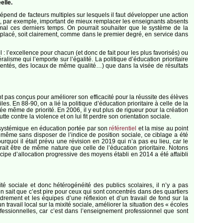
elle.
dépend de facteurs multiples sur lesquels il faut développer une action
 est, par exemple, important de mieux remplacer les enseignants absents
mal ces derniers temps. On pourrait souhaiter que le système de la
mplacé, soit clairement, comme dans le premier degré, en service dans
l : l’excellence pour chacun (et donc de fait pour les plus favorisés) ou
éralisme qui l’emporte sur l’égalité. La politique d’éducation prioritaire
rimentés, des locaux de même qualité…) que dans la visée de résultats
ient pas conçus pour améliorer son efficacité pour la réussite des élèves
les. En 88-90, on a lié la politique d’éducation prioritaire à celle de la
ée même de priorité. En 2006, il y eut plus de rigueur pour la création
e contre la violence et on lui fit perdre son orientation sociale.
que systémique en éducation portée par son
référentiel
et la mise au point
même sans disposer de l’indice de position sociale, ce ciblage a été
urquoi il était prévu une révision en 2019 qui n’a pas eu lieu, car le
rait être de même nature que celle de l’éducation prioritaire. Notons
cipe d’allocation progressive des moyens établi en 2014 a été affaibli
é sociale et donc hétérogénéité des publics scolaires, il n’y a pas
on sait que c’est pire pour ceux qui sont concentrés dans des quartiers
adrement et les équipes d’une réflexion et d’un travail de fond sur la
ravail local sur la mixité sociale, améliorer la situation des « écoles
fessionnelles, car c’est dans l’enseignement professionnel que sont