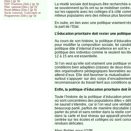
[Gén.] (gr 3)/
La mixité sociale doit toujours être recherchée en
OZP. Positions [Gén.] (gr 3)/
Pilot. national [Gén.] (gr 5)/
se souviennent qu’ils ont su se mobiliser contr
Rural (Milieu) [Gén.] (gr 5)/
sur les rapports avec les collèges d’à côté co
Socle commun, Curriculum et
milieux populaires vers des milieux plus favoris
Programmes [Gén.] (gr 5)/
En outre, en lien avec une politique vraiment ré
la part de l’Etat.
L’éducation prioritaire doit rester une polit
Au cours de son histoire, la politique d’éducation
pour modifier la composition sociale, tel candid
politique dite d’internat d’excellence en soit le 
politique des individus comme le veulent les lib
12 à 15 ans est essentielle.
Si l’on veut qu’elle soit vraiment une politique 
conditions bien adaptées (classes de deux-trois
des organisations pédagogiques favorables aux
attend d’eux. Elle doit favoriser la mutualisatio
surtout s’appuyer sur des corps d’encadremen
reconnaissance du travail tient aux conditions qui
Enfin, la politique d’éducation prioritaire doit 
Toute l’histoire de la politique d’éducation prio
où sont concentrées des populations dites « défav
ne saurait s’étendre, car si l’on veut une vérit
beaucoup parlé, parfois de manière discutable (c
parler du privé et sans rentrer dans la réelle com
dans la carte et tout réseau qui apparaît proch
centrée sur les écoles et collèges où sont conce
rendues délicates.
Marc Bablet, pour l’OZP