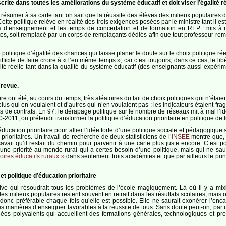
nscrite dans toutes les améliorations du système éducatif et doit viser l’égalité ré
e résumer à sa carte tant on sait que la réussite des élèves des milieux populaires 
Cette politique relève en réalité des trois exigences posées par le ministre tant il
ps d’enseignement et les temps de concertation et de formation en REP+ mis à 
tes, soit remplacé par un corps de remplaçants dédiés afin que tout professeur re
 politique d’égalité des chances qui laisse planer le doute sur le choix politique rée
Difficile de faire croire à « l’en même temps », car c’est toujours, dans ce cas, le lib
galité réelle tant dans la qualité du système éducatif (des enseignants aussi expé
e revue.
ire ont été, au cours du temps, très aléatoires du fait de choix politiques qui n’éta
lus qui en voulaient et d’autres qui n’en voulaient pas ; les indicateurs étaient fragi
es de contrats. En 97, le dérapage politique sur le nombre de réseaux mit à mal l’id
11, on prétendit transformer la politique d’éducation prioritaire en politique de lutt
l’éducation prioritaire pour allier l’idée forte d’une politique sociale et pédagogi
prioritaires. Un travail de recherche de deux statisticiens de
l’INSEE
montre que, 
avait qu’il restait du chemin pour parvenir à une carte plus juste encore. C’est po
’une priorité au monde rural qui a certes besoin d’une politique, mais qui ne sau
itoires éducatifs ruraux »
dans seulement trois académies et que par ailleurs le prin
et politique d’éducation prioritaire
ve qui résoudrait tous les problèmes de l’école magiquement. Là où il y a mixit
s milieux populaires restent souvent en retrait dans les résultats scolaires, mais 
t donc préférable chaque fois qu’elle est possible. Elle ne saurait exonérer l’enc
 manières d’enseigner favorables à la réussite de tous. Sans doute peut-on, par un t
ées polyvalents qui accueillent des formations générales, technologiques et pro