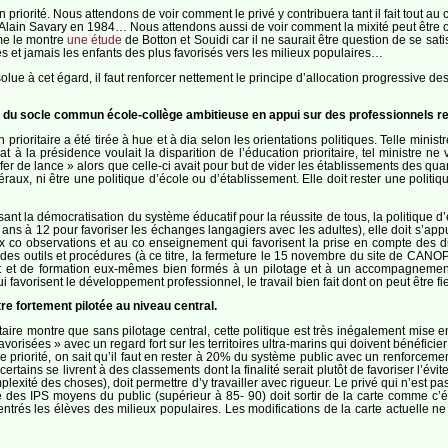
 priorité. Nous attendons de voir comment le privé y contribuera tant il fait tout au c
e Alain Savary en 1984… Nous attendons aussi de voir comment la mixité peut être o
mme le montre
une étude
de Botton et Souidi car il ne saurait être question de se sat
és et jamais les enfants des plus favorisés vers les milieux populaires…
solue à cet égard, il faut renforcer nettement le principe d’allocation progressive
ique du socle commun école-collège ambitieuse en appui sur des professionnels r
 prioritaire a été tirée à hue et à dia selon les orientations politiques. Telle ministr
at à la présidence voulait la disparition de l’éducation prioritaire, tel ministre 
« fer de lance » alors que celle-ci avait pour but de vider les établissements des qu
éraux, ni être une politique d’école ou d’établissement. Elle doit rester une politi
visant la démocratisation du système éducatif pour la réussite de tous, la politique d
 ans à 12 pour favoriser les échanges langagiers avec les adultes), elle doit s’
 co observations et au co enseignement qui favorisent la prise en compte des di
n des outils et procédures (à ce titre, la fermeture le 15 novembre du site de CANOP
t et de formation eux-mêmes bien formés à un pilotage et à un accompagnement 
 favorisent le développement professionnel, le travail bien fait dont on peut être fie
être fortement pilotée au niveau central.
ritaire montre que sans pilotage central, cette politique est très inégalement mise 
orisées » avec un regard fort sur les territoires ultra-marins qui doivent bénéficier 
able priorité, on sait qu’il faut en rester à 20% du système public avec un renforce
ertains se livrent à des classements dont la finalité serait plutôt de favoriser l’
plexité des choses), doit permettre d’y travailler avec rigueur. Le privé qui n’est pas
e des IPS moyens du public (supérieur à 85- 90) doit sortir de la carte comme c’ét
ntrés les élèves des milieux populaires. Les modifications de la carte actuelle ne