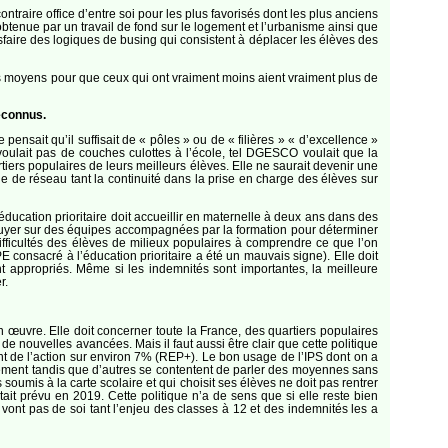
ontraire office d’entre soi pour les plus favorisés dont les plus anciens
btenue par un travail de fond sur le logement et l’urbanisme ainsi que
isfaire des logiques de busing qui consistent à déplacer les élèves des
 des moyens pour que ceux qui ont vraiment moins aient vraiment plus de
econnus.
e pensait qu’il suffisait de « pôles » ou de « filières » « d’excellence »
ne voulait pas de couches culottes à l’école, tel DGESCO voulait que la
artiers populaires de leurs meilleurs élèves. Elle ne saurait devenir une
que de réseau tant la continuité dans la prise en charge des élèves sur
’éducation prioritaire doit accueillir en maternelle à deux ans dans des
appuyer sur des équipes accompagnées par la formation pour déterminer
fficultés des élèves de milieux populaires à comprendre ce que l’on
E consacré à l’éducation prioritaire a été un mauvais signe). Elle doit
appropriés. Même si les indemnités sont importantes, la meilleure
r.
en œuvre. Elle doit concerner toute la France, des quartiers populaires
de nouvelles avancées. Mais il faut aussi être clair que cette politique
ment de l’action sur environ 7% (REP+). Le bon usage de l’IPS dont on a
évitement tandis que d’autres se contentent de parler des moyennes sans
 soumis à la carte scolaire et qui choisit ses élèves ne doit pas rentrer
ait prévu en 2019. Cette politique n’a de sens que si elle reste bien
 vont pas de soi tant l’enjeu des classes à 12 et des indemnités les a