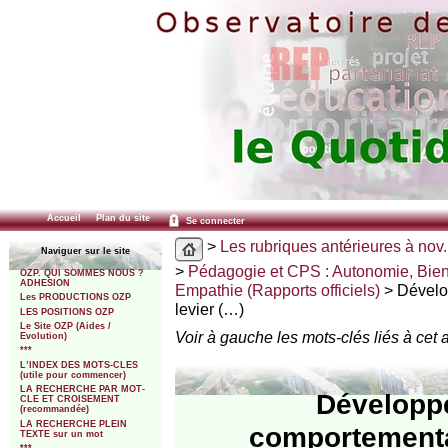
Accueil
Plan du site
Se connecter
>
Les rubriques antérieures à nov.
Naviguer sur le site
>
Pédagogie et CPS : Autonomie, Bien
OZP. QUI SOMMES NOUS ?
ADHESION
Empathie (Rapports officiels)
> Dévelo
Les PRODUCTIONS OZP
levier (…)
LES POSITIONS OZP
Le Site OZP (Aides /
Voir à gauche les mots-clés liés à cet a
Evolution)
***
L’INDEX DES MOTS-CLES
(utile pour commencer)
LA RECHERCHE PAR MOT-
Développe
CLE ET CROISEMENT
(recommandée)
LA RECHERCHE PLEIN
comportemental
TEXTE sur un mot