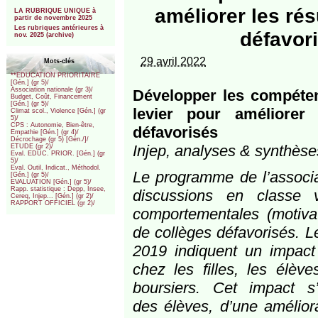
***
améliorer les rés
LA RUBRIQUE UNIQUE à
partir de novembre 2025
Les rubriques antérieures à
défavori
nov. 2025 (archive)
29 avril 2022
Mots-clés
**EDUCATION PRIORITAIRE
[Gén.] (gr 5)/
Association nationale (gr 3)/
Développer les compéte
Budget, Coût, Financement
[Gén.] (gr 5)/
levier pour améliorer 
Climat scol., Violence [Gén.] (gr
5)/
CPS : Autonomie, Bien-être,
défavorisés
Empathie [Gén.] (gr 4)/
Décrochage (gr 5) [Gén./]/
Injep, analyses & synthèses
ETUDE (gr 2)/
Eval. EDUC. PRIOR. [Gén.] (gr
5)/
Eval. Outil, Indicat., Méthodol.
Le programme de l’associ
[Gén.] (gr 5)/
EVALUATION [Gén.] (gr 5)/
Rapp. statistique : Depp, Insee,
discussions en classe 
Cereq, Injep... [Gén.] (gr 2)/
RAPPORT OFFICIEL (gr 2)/
comportementales (motivat
de collèges défavorisés. Le
2019 indiquent un impact p
chez les filles, les élèv
boursiers. Cet impact s
des élèves, d’une amélior