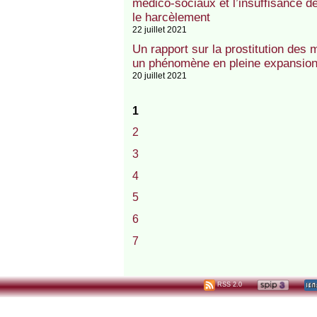
médico-sociaux et l’insuffisance d
le harcèlement
22 juillet 2021
Un rapport sur la prostitution des 
un phénomène en pleine expansion
20 juillet 2021
1
2
3
4
5
6
7
RSS 2.0