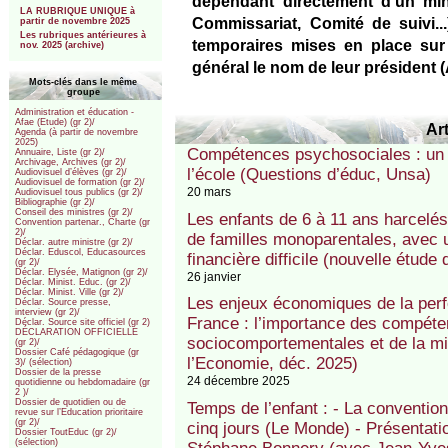
dépendant directement d’un mini
LA RUBRIQUE UNIQUE à
Commissariat, Comité de suivi.
partir de novembre 2025
Les rubriques antérieures à
temporaires mises en place sur 
nov. 2025 (archive)
général le nom de leur président (A
Mots-clés dans le même
groupe
Administration et éducation -
Afae (Etude) (gr 2)/
Art
Agenda (à partir de novembre
2025)
Compétences psychosociales : un ra
Annuaire, Liste (gr 2)/
Archivage, Archives (gr 2)/
l’école (Questions d’éduc, Unsa)
Audiovisuel d’élèves (gr 2)/
Audiovisuel de formation (gr 2)/
20 mars
Audiovisuel tous publics (gr 2)/
Bibliographie (gr 2)/
Conseil des ministres (gr 2)/
Les enfants de 6 à 11 ans harcelés
Convention partenar., Charte (gr
2)/
de familles monoparentales, avec u
Déclar. autre ministre (gr 2)/
Déclar. Eduscol, Educasources
financière difficile (nouvelle étude
(gr 2)/
Déclar. Elysée, Matignon (gr 2)/
26 janvier
Déclar. Minist. Educ. (gr 2)/
Déclar. Minist. Ville (gr 2)/
Les enjeux économiques de la per
Déclar. Source presse,
interview (gr 2)/
France : l’importance des compéten
Déclar. Source site officiel (gr 2)
DÉCLARATION OFFICIELLE
sociocomportementales et de la mix
(gr 2)/
Dossier Café pédagogique (gr
l’Economie, déc. 2025)
3)/ (sélection)
Dossier de la presse
24 décembre 2025
quotidienne ou hebdomadaire (gr
2 )/
Dossier de quotidien ou de
Temps de l’enfant : - La conventio
revue sur l’Education prioritaire
(gr 2)/
cinq jours (Le Monde) - Présentatio
Dossier ToutEduc (gr 2)/
(sélection)