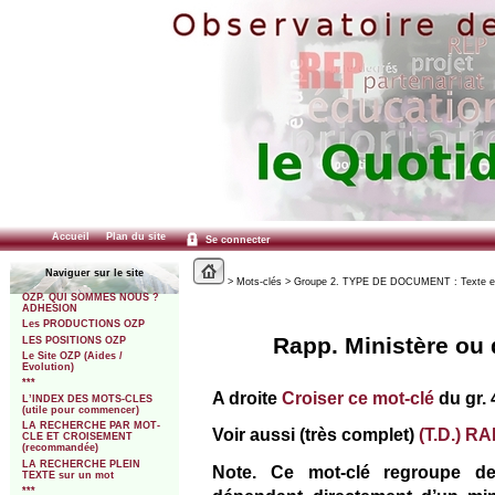
Accueil
Plan du site
Se connecter
Naviguer sur le site
> Mots-clés > Groupe 2. TYPE DE DOCUMENT : Texte et Déc
OZP. QUI SOMMES NOUS ?
ADHESION
Les PRODUCTIONS OZP
Rapp. Ministère ou 
LES POSITIONS OZP
Le Site OZP (Aides /
Evolution)
***
A droite
Croiser ce mot-clé
du gr. 
L’INDEX DES MOTS-CLES
(utile pour commencer)
LA RECHERCHE PAR MOT-
Voir aussi (très complet)
(T.D.) 
CLE ET CROISEMENT
(recommandée)
LA RECHERCHE PLEIN
Note. Ce mot-clé regroupe des
TEXTE sur un mot
***