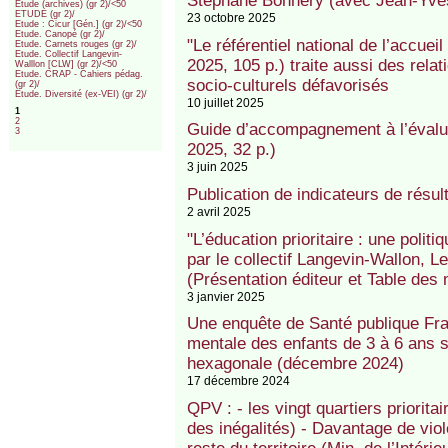
Stéphane Bonnery (avec Jean-Yve
Etude (archives) (gr 2)/<50
ETUDE (gr 2)/
23 octobre 2025
Etude : Cicur [Gén.] (gr 2)/<50
Etude. Canopé (gr 2)/
"Le référentiel national de l’accueil
Etude. Carnets rouges (gr 2)/
Etude. Collectif Langevin-
2025, 105 p.) traite aussi des rela
Walllon [CLW] (gr 2)/<50
Etude. CRAP - Cahiers pédag.
socio-culturels défavorisés
(gr 2)/
Etude. Diversité (ex-VEI) (gr 2)/
10 juillet 2025
1
2
Guide d’accompagnement à l’évalua
3
2025, 32 p.)
3 juin 2025
Publication de indicateurs de résul
2 avril 2025
"L’éducation prioritaire : une polit
par le collectif Langevin-Wallon, 
(Présentation éditeur et Table des 
3 janvier 2025
Une enquête de Santé publique Fran
mentale des enfants de 3 à 6 ans 
hexagonale (décembre 2024)
17 décembre 2024
QPV : - les vingt quartiers priorit
des inégalités) - Davantage de vio