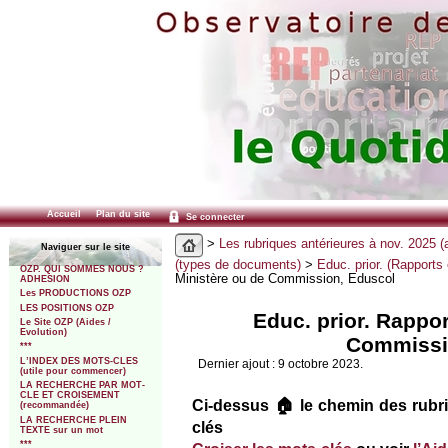
Accueil
Plan du site
Se connecter
>
Les rubriques antérieures à nov. 2025 (
Naviguer sur le site
(types de documents)
>
Educ. prior. (Rapports o
OZP. QUI SOMMES NOUS ?
Ministère ou de Commission, Eduscol
ADHESION
Les PRODUCTIONS OZP
LES POSITIONS OZP
Educ. prior. Rappor
Le Site OZP (Aides /
Evolution)
Commissi
***
L’INDEX DES MOTS-CLES
Dernier ajout : 9 octobre 2023.
(utile pour commencer)
LA RECHERCHE PAR MOT-
CLE ET CROISEMENT
Ci-dessus 🏠 le chemin des rubri
(recommandée)
LA RECHERCHE PLEIN
clés
TEXTE sur un mot
***