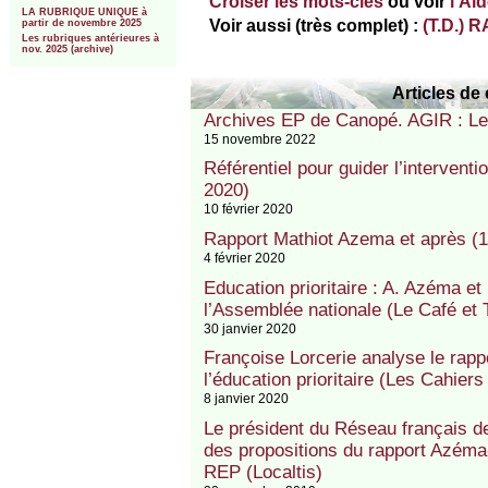
Croiser les mots-clés
ou voir
l’Ai
LA RUBRIQUE UNIQUE à
Voir aussi (très complet) :
(T.D.)
partir de novembre 2025
Les rubriques antérieures à
nov. 2025 (archive)
Articles de 
Archives EP de Canopé. AGIR : Le 
15 novembre 2022
Référentiel pour guider l’intervent
2020)
10 février 2020
Rapport Mathiot Azema et après (1)
4 février 2020
Education prioritaire : A. Azéma et
l’Assemblée nationale (Le Café et
30 janvier 2020
Françoise Lorcerie analyse le rapp
l’éducation prioritaire (Les Cahier
8 janvier 2020
Le président du Réseau français de
des propositions du rapport Azéma-
REP (Localtis)