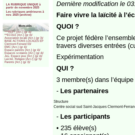
***
Dernière modification le 03
LA RUBRIQUE UNIQUE à
partir de novembre 2025
Les rubriques antérieures à
Faire vivre la laïcité à l’é
nov. 2025 (archive)
QUOI ?
Mots-clés
***REP+ [Act.] (gr 4)/
**ECOLE [Act.] (gr 4)/
Ce projet fédère l’ensemble
Association locale (Act.) (gr 3)/
BASE ACTIONS LOCALES EP
travers diverses entrées (cu
Clermont-Ferrand 03/
EMC [Act.] (gr 4)/
Espace parents [Act.] (gr 4)/
Espaces scolaires [Act.] (gr 4)/
Expérimentation
Jeu, Espace jeux [Act.] (gr 4)/
Laïcité, Religion [Act./] (gr 5)/
Parents [Act.] (gr 3)/
QUI ?
3 membre(s) dans l’équipe -
-
Les partenaires
Structure
Centre social sud Saint-Jacques Clermont-Ferra
-
Les participants
• 235 élève(s)