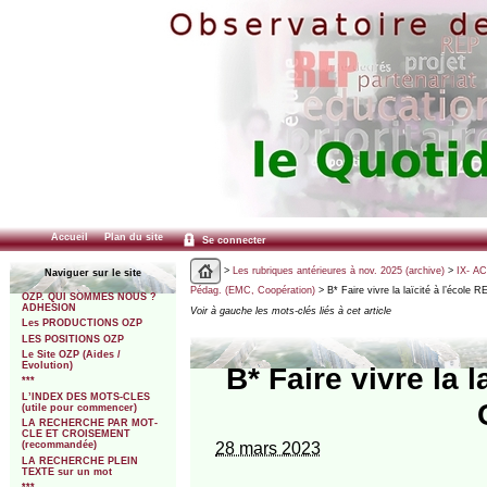
Accueil
Plan du site
Se connecter
>
Les rubriques antérieures à nov. 2025 (archive)
>
IX- A
Naviguer sur le site
Pédag. (EMC, Coopération)
> B* Faire vivre la laïcité à l’écol
OZP. QUI SOMMES NOUS ?
ADHESION
Voir à gauche les mots-clés liés à cet article
Les PRODUCTIONS OZP
LES POSITIONS OZP
Le Site OZP (Aides /
Evolution)
B* Faire vivre la 
***
L’INDEX DES MOTS-CLES
(utile pour commencer)
LA RECHERCHE PAR MOT-
CLE ET CROISEMENT
28 mars 2023
(recommandée)
LA RECHERCHE PLEIN
TEXTE sur un mot