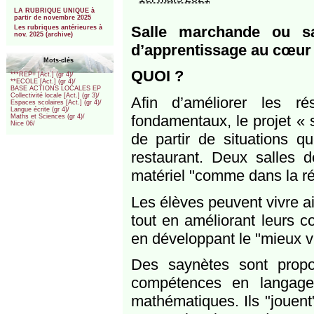
***
LA RUBRIQUE UNIQUE à
partir de novembre 2025
Salle marchande ou sal
Les rubriques antérieures à
nov. 2025 (archive)
d’apprentissage au cœur 
Mots-clés
QUOI ?
***REP+ [Act.] (gr 4)/
**ECOLE [Act.] (gr 4)/
BASE ACTIONS LOCALES EP
Collectivité locale [Act.] (gr 3)/
Afin d’améliorer les r
Espaces scolaires [Act.] (gr 4)/
Langue écrite (gr 4)/
fondamentaux, le projet « 
Maths et Sciences (gr 4)/
Nice 06/
de partir de situations qu
restaurant. Deux salles 
matériel "comme dans la réa
Les élèves peuvent vivre ai
tout en améliorant leurs 
en développant le "mieux v
Des saynètes sont prop
compétences en langage 
mathématiques. Ils "jouent"