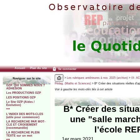
Accueil
Plan du site
Se connecter
>
Les rubriques antérieures à nov. 2025 (archive)
>
IX- A
Naviguer sur le site
Pédag. (Maths et Sciences)
> B* Créer des situations réelles d’
OZP. QUI SOMMES NOUS ?
ADHESION
Voir à gauche les mots-clés liés à cet article
Les PRODUCTIONS OZP
LES POSITIONS OZP
Le Site OZP (Aides /
Evolution)
B* Créer des situ
***
L’INDEX DES MOTS-CLES
une "salle march
(utile pour commencer)
LA RECHERCHE PAR MOT-
CLE ET CROISEMENT
l’école RE
(recommandée)
LA RECHERCHE PLEIN
TEXTE sur un mot
1er mars 2021