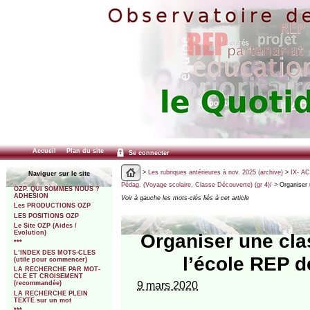
Accueil
Plan du site
Se connecter
>
Les rubriques antérieures à nov. 2025 (archive)
>
IX- A
Naviguer sur le site
Pédag. (Voyage scolaire, Classe Découverte) (gr 4)/
> Organiser 
OZP. QUI SOMMES NOUS ?
ADHESION
Voir à gauche les mots-clés liés à cet article
Les PRODUCTIONS OZP
LES POSITIONS OZP
Le Site OZP (Aides /
Evolution)
Organiser une cla
***
L’INDEX DES MOTS-CLES
l’école REP 
(utile pour commencer)
LA RECHERCHE PAR MOT-
CLE ET CROISEMENT
9 mars 2020
(recommandée)
LA RECHERCHE PLEIN
TEXTE sur un mot