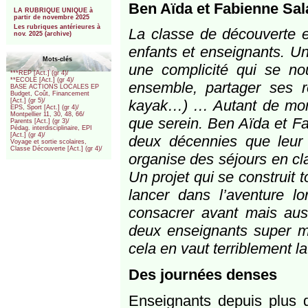
***
Ben Aïda et Fabienne Sala
LA RUBRIQUE UNIQUE à
partir de novembre 2025
Les rubriques antérieures à
La classe de découverte e
nov. 2025 (archive)
enfants et enseignants. U
Mots-clés
une complicité qui se nou
***REP [Act.] (gr 4)/
**ECOLE [Act.] (gr 4)/
ensemble, partager ses r
BASE ACTIONS LOCALES EP
Budget, Coût, Financement
kayak…) … Autant de mome
[Act.] (gr 5)/
EPS, Sport [Act.] (gr 4)/
Montpellier 11, 30, 48, 66/
que serein. Ben Aïda et Fa
Parents [Act.] (gr 3)/
Pédag. interdisciplinaire, EPI
[Act.] (gr 4)/
deux décennies que leur
Voyage et sortie scolaires,
Classe Découverte [Act.] (gr 4)/
organise des séjours en c
Un projet qui se construit 
lancer dans l’aventure lo
consacrer avant mais auss
deux enseignants super mo
cela en vaut terriblement la
Des journées denses
Enseignants depuis plus d