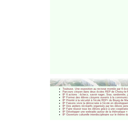
Toulouse. Une exposition au rectorat montée par 6 écol
Parcours citoyen dans deux écoles REP de Choisy-le-Roi
B* 6 actions : échecs, savoir nager, Srav, randonnée,
B* Former des élèves citoyens ouverts à la communic
B* Priorité à la sécurité à l’école REP+ du Bourg de 
B* Faisons vivre la démocratie à l’école en développan
B* Des ateliers récréatifs organisés par les élèves p
B* Faire réussir tous les élèves grâce à une coopérat
B* Développer une webradio autour de la thématique 
B* Ouverture culturelle interdisciplinaire sur le thèm