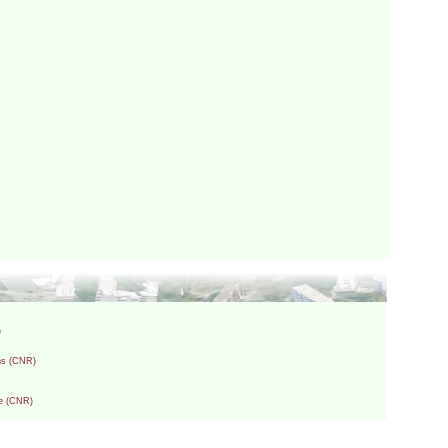
)
ons (CNR)
re (CNR)