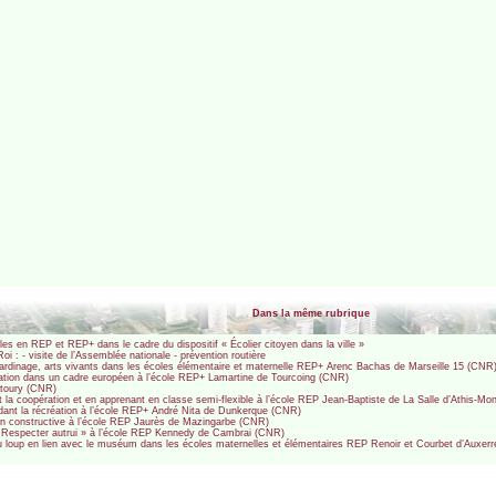
Dans la même rubrique
es en REP et REP+ dans le cadre du dispositif « Écolier citoyen dans la ville »
 : - visite de l’Assemblée nationale - prévention routière
 jardinage, arts vivants dans les écoles élémentaire et maternelle REP+ Arenc Bachas de Marseille 15 (CNR
ation dans un cadre européen à l’école REP+ Lamartine de Tourcoing (CNR)
Matoury (CNR)
t la coopération et en apprenant en classe semi-flexible à l’école REP Jean-Baptiste de La Salle d’Athis-M
endant la récréation à l’école REP+ André Nita de Dunkerque (CNR)
ion constructive à l’école REP Jaurès de Mazingarbe (CNR)
« Respecter autrui » à l’école REP Kennedy de Cambrai (CNR)
e du loup en lien avec le muséum dans les écoles maternelles et élémentaires REP Renoir et Courbet d’Auxer