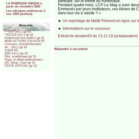
participé, sur le thème du numérique.
LA RUBRIQUE UNIQUE à
Pendant quatre mois, LCP-Le Mag a suivi deux c
partir de novembre 2025
Emmenés par leurs instituteurs, ces élèves de CM2
Les rubriques antérieures à
dans leur vie d´adulte ? »
nov. 2025 (archive)
►
Un reportage de Maïté Frémont en ligne sur l
Mots-clés
►
Informations sur le concours
***REP [Act.] (gr 4)/
**ECOLE [Act.] (gr 4)/
Extrait de
desden93
du 13.12.19 (actulaisation)
Audiovisuel tous publics (gr 2)/
BASE ACTIONS LOCALES EP
Concours, Journée/Semaine
de... [Act.] (gr 4)/
Répondre à cet article
Créteil 93/
EMC [Act.] (gr 4)/
Pilot. académique (gr 5)/
Rapp. et débat parlementaire :
AN, Sénat, Cese (gr 2)/
TEXTE OFFICIEL (gr 2)/