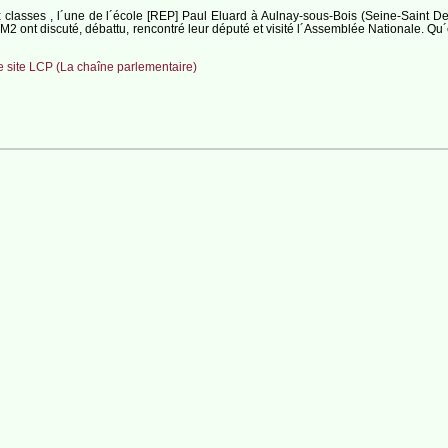
lasses , l´une de l´école [REP] Paul Eluard à Aulnay-sous-Bois (Seine-Saint Den
 ont discuté, débattu, rencontré leur député et visité l´Assemblée Nationale. Qu´en 
e site LCP (La chaîne parlementaire)