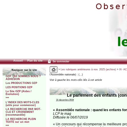
Accueil
Plan du site
Se connecter
>
Les rubriques antérieures à nov. 2025 (archive)
>
IX- A
Naviguer sur le site
l’Assemblée nationale) : (…)
OZP. QUI SOMMES NOUS ?
ADHESION
Voir à gauche les mots-clés liés à cet article
Les PRODUCTIONS OZP
LES POSITIONS OZP
Le Site OZP (Aides /
Evolution)
Le parlement des enfants (con
***
31 décembre 2019
L’INDEX DES MOTS-CLES
(utile pour commencer)
LA RECHERCHE PAR MOT-
« Assemblée nationale : quand les enfants font 
CLE ET CROISEMENT
LCP le mag
(recommandée)
Diffusée le 06/07/2019
LA RECHERCHE PLEIN
TEXTE sur un mot
« Un concours qui récompense la meilleure pro
***