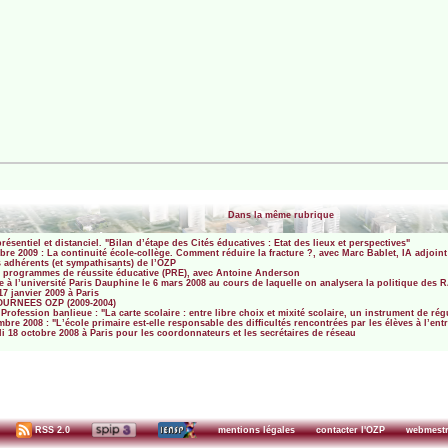
Dans la même rubrique
sentiel et distanciel. "Bilan d’étape des Cités éducatives : Etat des lieux et perspectives"
re 2009 : La continuité école-collège. Comment réduire la fracture ?, avec Marc Bablet, IA adjoint
 adhérents (et sympathisants) de l’OZP
es programmes de réussite éducative (PRE), avec Antoine Anderson
à l’université Paris Dauphine le 6 mars 2008 au cours de laquelle on analysera la politique des 
7 janvier 2009 à Paris
URNEES OZP (2009-2004)
rofession banlieue : "La carte scolaire : entre libre choix et mixité scolaire, un instrument de rég
re 2008 : "L’école primaire est-elle responsable des difficultés rencontrées par les élèves à l’en
 18 octobre 2008 à Paris pour les coordonnateurs et les secrétaires de réseau
RSS 2.0
mentions légales
contacter l'OZP
webmest