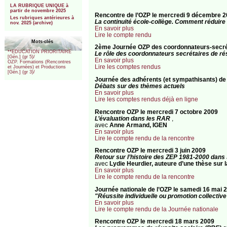
LA RUBRIQUE UNIQUE à
partir de novembre 2025
Rencontre de l’OZP le mercredi 9 décembre 
Les rubriques antérieures à
La continuité école-collège. Comment réduire l
nov. 2025 (archive)
En savoir plus
Lire le compte rendu
Mots-clés
2ème Journée OZP des coordonnateurs-secrét
**EDUCATION PRIORITAIRE
Le rôle des coordonnateurs secrétaires de r
[Gén.] (gr 5)/
En savoir plus
OZP. Formations (Rencontres
Lire les comptes rendus
et Journées) et Productions
[Gén.] (gr 3)/
Journée des adhérents (et sympathisants) de 
Débats sur des thèmes actuels
En savoir plus
Lire les comptes rendus déjà en ligne
Rencontre OZP le mercredi 7 octobre 2009
L’évaluation dans les RAR
,
avec
Anne Armand, IGEN
En savoir plus
Lire le compte rendu de la rencontre
Rencontre OZP le mercredi 3 juin 2009
Retour sur l’histoire des ZEP 1981-2000 dans
avec
Lydie Heurdier, auteure d’une thèse sur l
En savoir plus
Lire le compte rendu de la rencontre
Journée nationale de l’OZP le samedi 16 mai 2
"Réussite individuelle ou promotion collective
En savoir plus
Lire le compte rendu de la Journée nationale
Rencontre OZP le mercredi 18 mars 2009