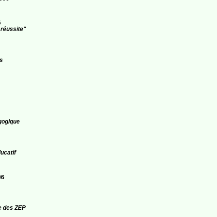
6
 réussite"
s
gogique
ucatif
06
e des ZEP