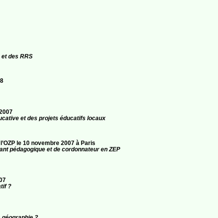
 et des RRS
08
 2007
ducative et des projets éducatifs locaux
l’OZP le 10 novembre 2007 à Paris
stant pédagogique et de cordonnateur en ZEP
07
if ?
la géographie ?