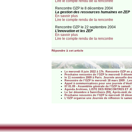
Lire le compte rendu de la rencontre
Rencontre OZP le 8 décembre 2004
La gestion des ressources humaines en ZEP
En savoir plus
Lire le compte rendu de la rencontre
Rencontre OZP le 22 septembre 2004
L’innovation et les ZEP
En savoir plus
Lire le compte rendu de la rencontre
Répondre à cet article
Le mercredi 8 juin 2022 à 17h. Rencontre OZP en pré
Prochaine rencontre de l’OZP le mercredi 9 décemb
le 11 novembre 2009 à Paris. Journée annuelle des
Rencontre de l’OZP le mercredi 18 mars 2009 : L
Appel à communications pour une journée d’étude 
07.01.09 - Assemblée générale de l’OZP le samedi 1
Agenda Archives. LISTE DES RENCONTRES ET JO
Le 1er décembre à Saint-Denis (93), Après-midi de P
Prochaine rencontre de l’OZP le mercredi 10 décemb
L’OZP organise une Journée de réflexion le samedi