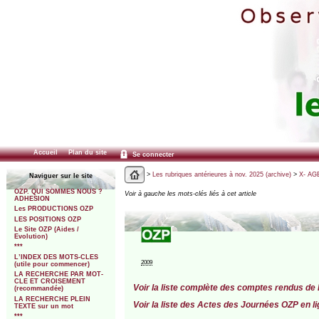
Accueil
Plan du site
Se connecter
>
Les rubriques antérieures à nov. 2025 (archive)
>
X- AGE
Naviguer sur le site
OZP. QUI SOMMES NOUS ?
Voir à gauche les mots-clés liés à cet article
ADHESION
Les PRODUCTIONS OZP
LES POSITIONS OZP
Le Site OZP (Aides /
Evolution)
***
L’INDEX DES MOTS-CLES
2009
(utile pour commencer)
LA RECHERCHE PAR MOT-
CLE ET CROISEMENT
Voir la liste complète des comptes rendus de
(recommandée)
LA RECHERCHE PLEIN
Voir la liste des Actes des Journées OZP en l
TEXTE sur un mot
***