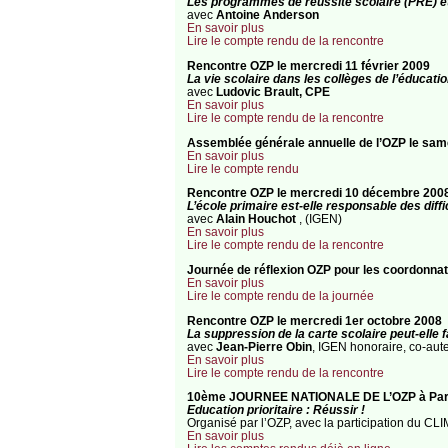
Les programmes de réussite scolaire (PRE) et
avec
Antoine Anderson
En savoir plus
Lire le compte rendu de la rencontre
Rencontre OZP le mercredi 11 février 2009
La vie scolaire dans les collèges de l’éducation
avec
Ludovic Brault, CPE
En savoir plus
Lire le compte rendu de la rencontre
Assemblée générale annuelle de l’OZP le same
En savoir plus
Lire le compte rendu
Rencontre OZP le mercredi 10 décembre 200
L’école primaire est-elle responsable des diff
avec
Alain Houchot
, (IGEN)
En savoir plus
Lire le compte rendu de la rencontre
Journée de réflexion OZP pour les coordonnat
En savoir plus
Lire le compte rendu de la journée
Rencontre OZP le mercredi 1er octobre 2008
La suppression de la carte scolaire peut-elle f
avec
Jean-Pierre Obin
, IGEN honoraire, co-auteu
En savoir plus
Lire le compte rendu de la rencontre
10ème JOURNEE NATIONALE DE L’OZP à Paris
Education prioritaire : Réussir !
Organisé par l’OZP, avec la participation du C
En savoir plus