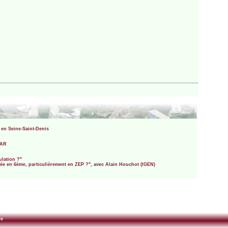
 en Seine-Saint-Denis
RAR
ulation ?"
trée en 6ème, particulièrement en ZEP ?", avec Alain Houchot (IGEN)
re