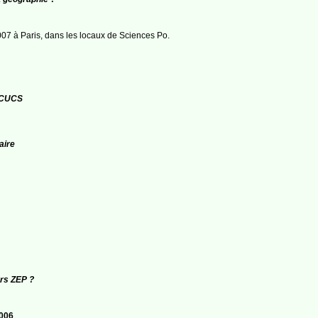
07 à Paris, dans les locaux de Sciences Po.
s CUCS
aire
urs ZEP ?
006