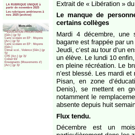
***
Extrait de « Libération » d
LA RUBRIQUE UNIQUE à
partir de novembre 2025
Les rubriques antérieures à
Le manque de personnel
nov. 2025 (archive)
certains collèges
Mots-clés
Mardi 4 décembre, une su
**EDUCATION PRIORITAIRE
[Gén.] (gr 5)/
Carte scolaire en EP : Moyens
bagarre est frappée par un 
[Act.] (gr 5)/
Carte scolaire en EP : Moyens
[Gén.]
Jeudi, c’est au tour d’un e
Climat scol., Violence [Gén.] (gr
5)/
un élève. Le lundi 10 enfin,
CPE [Act.] (gr 3)/
Créteil 93/
Enseignants (Mouvements d’)
en pleine récréation. Le br
[Act.] (gr 3)/
n’est blessé. Les mardi et 
Pisan, en zone d’éducatio
Denis), se mettent en gr
notamment le remplacement
absente depuis huit semaine
Flux tendu.
Décembre est un mois d