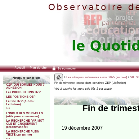
Accueil
Plan du site
Se connecter
>
Les rubriques antérieures à nov. 2025 (archive)
>
VIE SC
Naviguer sur le site
Fin de trimestre tendue dans certaines ZEP (Libération)
OZP. QUI SOMMES NOUS ?
ADHESION
Voir à gauche les mots-clés liés à cet article
Les PRODUCTIONS OZP
LES POSITIONS OZP
Le Site OZP (Aides /
Evolution)
Fin de trimes
***
L’INDEX DES MOTS-CLES
(utile pour commencer)
LA RECHERCHE PAR MOT-
CLE ET CROISEMENT
19 décembre 2007
(recommandée)
LA RECHERCHE PLEIN
TEXTE sur un mot