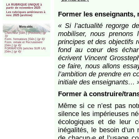
***
LA RUBRIQUE UNIQUE à
partir de novembre 2025
Former les enseignants, 
Les rubriques antérieures à
nov. 2025 (archive)
« Si l’actualité regorge d
Mots-clés
mobiliser, nous prenons 
Chercheur [Gén.] (Positions) (gr
3)/
Form. formateurs [Gén.] (gr 4)/
principes et des objectifs 
Form. initiale et Recrutement
[Gén.] (gr 4)/
fond au cœur des échang
FORMATION (articles SUR LA)
[Gén.] (gr 4)/
écrivent Vincent Grosstep
ce faire, nous allons ess
l’ambition de prendre en c
initiale des enseignants… 
Former à construire/tra
Même si ce n’est pas notr
silence les impérieuses n
écologiques et de leur co
inégalités, le besoin d’un
de chacun·e et l’usage co