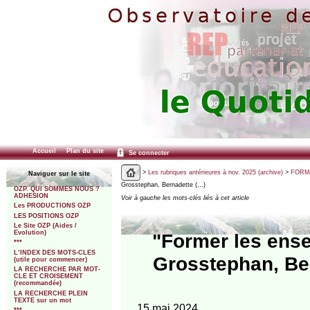
Accueil
Plan du site
Se connecter
>
Les rubriques antérieures à nov. 2025 (archive)
>
FORMA
Naviguer sur le site
Grosstephan, Bernadette (…)
OZP. QUI SOMMES NOUS ?
ADHESION
Voir à gauche les mots-clés liés à cet article
Les PRODUCTIONS OZP
LES POSITIONS OZP
Le Site OZP (Aides /
Evolution)
"Former les ense
***
L’INDEX DES MOTS-CLES
Grosstephan, Ber
(utile pour commencer)
LA RECHERCHE PAR MOT-
CLE ET CROISEMENT
(recommandée)
LA RECHERCHE PLEIN
TEXTE sur un mot
15 mai 2024