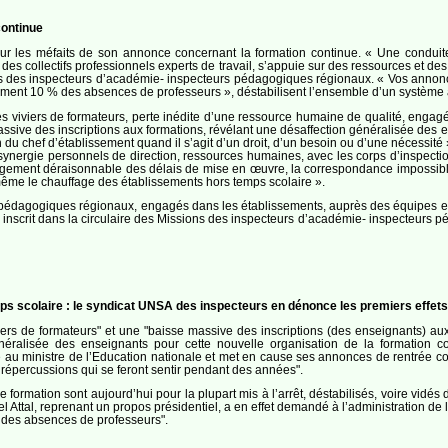
continue
sur les méfaits de son annonce concernant la formation continue. « Une conduit
des collectifs professionnels experts de travail, s’appuie sur des ressources et
orps des inspecteurs d’académie- inspecteurs pédagogiques régionaux. « Vos annon
ellement 10 % des absences de professeurs », déstabilisent l’ensemble d’un système
 viviers de formateurs, perte inédite d’une ressource humaine de qualité, engagé
ssive des inscriptions aux formations, révélant une désaffection généralisée des 
ion du chef d’établissement quand il s’agit d’un droit, d’un besoin ou d’une nécess
en synergie personnels de direction, ressources humaines, avec les corps d’inspectio
longement déraisonnable des délais de mise en œuvre, la correspondance impossib
 même le chauffage des établissements hors temps scolaire ».
 pédagogiques régionaux, engagés dans les établissements, auprès des équipes et
el inscrit dans la circulaire des Missions des inspecteurs d’académie- inspecteurs
s scolaire : le syndicat UNSA des inspecteurs en dénonce les premiers effets
ers de formateurs" et une "baisse massive des inscriptions (des enseignants) a
́néralisée des enseignants pour cette nouvelle organisation de la formation co
erte au ministre de l’Education nationale et met en cause ses annonces de rentrée 
répercussions qui se feront sentir pendant des années".
formation sont aujourd’hui pour la plupart mis à l’arrêt, déstabilisés, voire vidés
Attal, reprenant un propos présidentiel, a en effet demandé à l’administration de li
% des absences de professeurs".