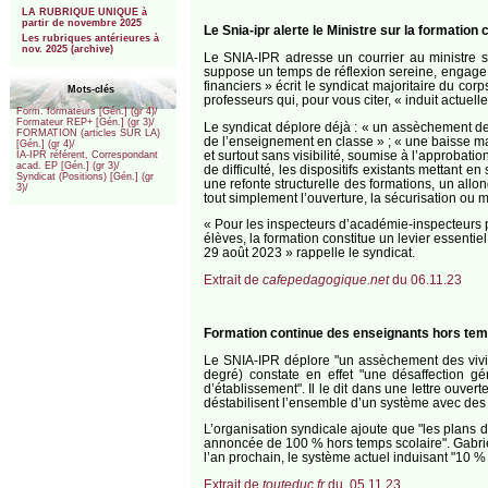
LA RUBRIQUE UNIQUE à
partir de novembre 2025
Le Snia-ipr alerte le Ministre sur la formation 
Les rubriques antérieures à
nov. 2025 (archive)
Le SNIA-IPR adresse un courrier au ministre 
suppose un temps de réflexion sereine, engage 
financiers » écrit le syndicat majoritaire du c
Mots-clés
professeurs qui, pour vous citer, « induit actu
Form. formateurs [Gén.] (gr 4)/
Formateur REP+ [Gén.] (gr 3)/
Le syndicat déplore déjà : « un assèchement des
FORMATION (articles SUR LA)
de l’enseignement en classe » ; « une baisse ma
[Gén.] (gr 4)/
et surtout sans visibilité, soumise à l’approbat
IA-IPR référent, Correspondant
acad. EP [Gén.] (gr 3)/
de difficulté, les dispositifs existants mettant 
Syndicat (Positions) [Gén.] (gr
une refonte structurelle des formations, un al
3)/
tout simplement l’ouverture, la sécurisation ou
« Pour les inspecteurs d’académie-inspecteurs
élèves, la formation constitue un levier essenti
29 août 2023 » rappelle le syndicat.
Extrait de
cafepedagogique.net
du 06.11.23
Formation continue des enseignants hors temp
Le SNIA-IPR déplore "un assèchement des vivi
degré) constate en effet "une désaffection ge
d’établissement". Il le dit dans une lettre ouv
déstabilisent l’ensemble d’un système avec des 
L’organisation syndicale ajoute que "les plans de 
annoncée de 100 % hors temps scolaire". Gabriel 
l’an prochain, le système actuel induisant "10 
Extrait de
touteduc.fr
du .05.11.23