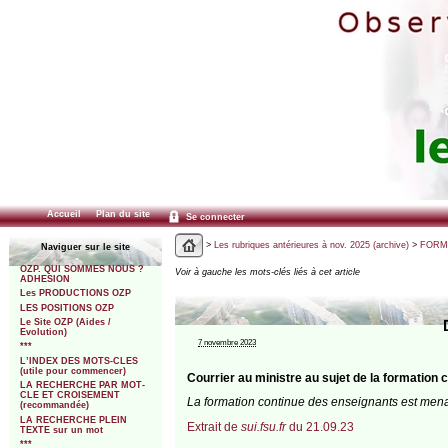
Accueil
Plan du site
Se connecter
>
Les rubriques antérieures à nov. 2025 (archive)
>
FORMA
Naviguer sur le site
OZP. QUI SOMMES NOUS ?
Voir à gauche les mots-clés liés à cet article
ADHESION
Les PRODUCTIONS OZP
LES POSITIONS OZP
Le Site OZP (Aides /
Evolution)
7 novembre 2023
***
L’INDEX DES MOTS-CLES
(utile pour commencer)
Courrier au ministre au sujet de la formation
LA RECHERCHE PAR MOT-
CLE ET CROISEMENT
La formation continue des enseignants est menacé
(recommandée)
LA RECHERCHE PLEIN
Extrait de
sui.fsu.fr
du 21.09.23
TEXTE sur un mot
***