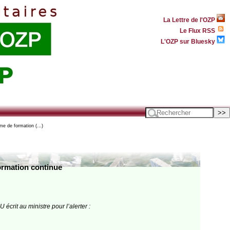
La Lettre de l'OZP
Le Flux RSS
L'OZP sur Bluesky
rme de formation (…)
ormation continue
crit au ministre pour l’alerter :