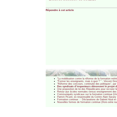
Répondre à cet article
"La mobilisation contre la réforme de la formation mérit
"Former les enseignants, mais à quoi ? " : Vincent Gr
"Réforme des concours, continuité des politiques", pa
Des syndicats d’inspecteurs dénoncent le projet 
Une proposition de loi des Républicains pour recruter 
Retour aux écoles normales versus enseignement des "
Communiqués syndicaux sur la formation continue (Unsa
Patrick Picard, ex-responsable du Centre Alain Savary :
Formation continue : - Déclarations de Gabriel Attal e
Nouvelles formes de formation continue (Hors-série 