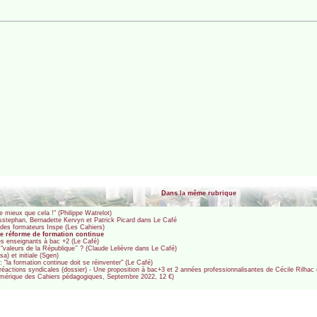
Dans la même rubrique
e mieux que cela !" (Philippe Watrelot)
osstephan, Bernadette Kervyn et Patrick Picard dans Le Café
r des formateurs Inspe (Les Cahiers)
de réforme de formation continue
les enseignants à bac +2 (Le Café)
valeurs de la République’’ ? (Claude Lelièvre dans Le Café)
) et initiale (Sgen)
 "la formation continue doit se réinventer" (Le Café)
t réactions syndicales (dossier) - Une proposition à bac+3 et 2 années professionnalisantes de Cécile Rilhac
numérique des Cahiers pédagogiques, Septembre 2022, 12 €)