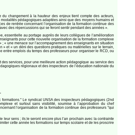
e du changement à la hauteur des enjeux tient compte des acteurs,
 des modalités pédagogiques adaptées ainsi que des moyens humains et
ces de rentrée concernant l’organisation de la formation continue des
 avec des répercussions qui se feront sentir pendant des années ».
e, essentielle au portage auprès de leurs collègues de l’amélioration
enseignants pour cette nouvelle organisation de la formation complexe
ité » ; « une menace sur l’accompagnement des enseignants en situation
n » et « un déni des questions pratiques ou matérielles sur le terrain,
le entre emplois du temps des professeurs pour organiser le RCD, ou
 des services, pour une meilleure action pédagogique au service des
 pédagogiques régionaux et des inspecteurs de l’éducation nationale du
.
ux formations." Le syndicat UNSA des inspecteurs pédagogiques (2nd
mplexe et surtout sans visibilité, soumise à l’approbation du chef
concernant l’organisation de la formation continue des professeurs "qui
 de leur sens ; ils le seront encore plus l’an prochain avec la contrainte
miter cette année les formations sur temps scolaire et de les proscrire