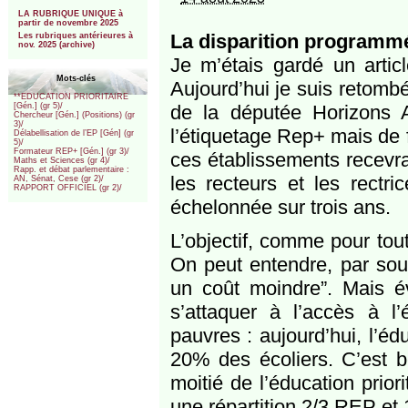
***
LA RUBRIQUE UNIQUE à
partir de novembre 2025
La disparition program
Les rubriques antérieures à
nov. 2025 (archive)
Je m’étais gardé un artic
Mots-clés
Aujourd’hui je suis retombée
**EDUCATION PRIORITAIRE
de la députée Horizons 
[Gén.] (gr 5)/
Chercheur [Gén.] (Positions) (gr
3)/
l’étiquetage Rep+ mais de f
Délabellisation de l’EP [Gén] (gr
5)/
Formateur REP+ [Gén.] (gr 3)/
ces établissements recevrai
Maths et Sciences (gr 4)/
Rapp. et débat parlementaire :
les recteurs et les rectr
AN, Sénat, Cese (gr 2)/
RAPPORT OFFICIEL (gr 2)/
échelonnée sur trois ans.
L’objectif, comme pour tout
On peut entendre, par sou
un coût moindre”. Mais é
s’attaquer à l’accès à l
pauvres : aujourd’hui, l’éd
20% des écoliers. C’est 
moitié de l’éducation prior
une répartition 2/3 REP et