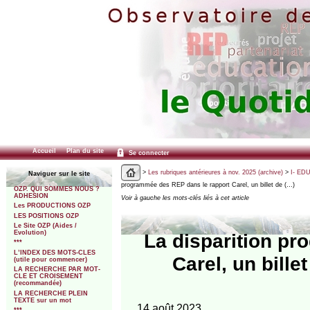
Accueil
Plan du site
Se connecter
>
Les rubriques antérieures à nov. 2025 (archive)
>
I- ED
Naviguer sur le site
programmée des REP dans le rapport Carel, un billet de (…)
OZP. QUI SOMMES NOUS ?
ADHESION
Voir à gauche les mots-clés liés à cet article
Les PRODUCTIONS OZP
LES POSITIONS OZP
Le Site OZP (Aides /
Evolution)
La disparition p
***
L’INDEX DES MOTS-CLES
Carel, un bill
(utile pour commencer)
LA RECHERCHE PAR MOT-
CLE ET CROISEMENT
(recommandée)
LA RECHERCHE PLEIN
TEXTE sur un mot
14 août 2023