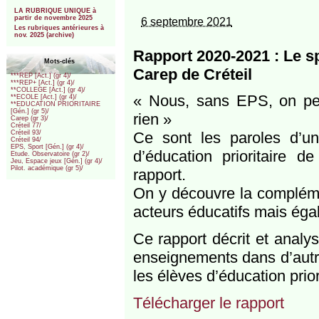
***
LA RUBRIQUE UNIQUE à
partir de novembre 2025
6 septembre 2021
Les rubriques antérieures à
nov. 2025 (archive)
Rapport 2020-2021 : Le sp
Mots-clés
Carep de Créteil
***REP [Act.] (gr 4)/
***REP+ [Act.] (gr 4)/
**COLLEGE [Act.] (gr 4)/
« Nous, sans EPS, on per
**ECOLE [Act.] (gr 4)/
**EDUCATION PRIORITAIRE
[Gén.] (gr 5)/
rien »
Carep (gr 3)/
Créteil 77/
Ce sont les paroles d’u
Créteil 93/
Créteil 94/
EPS, Sport [Gén.] (gr 4)/
d’éducation prioritaire 
Etude. Observatoire (gr 2)/
Jeu, Espace jeux [Gén.] (gr 4)/
Pilot. académique (gr 5)/
rapport.
On y découvre la compléme
acteurs éducatifs mais égal
Ce rapport décrit et analy
enseignements dans d’autres
les élèves d’éducation prior
Télécharger le rapport