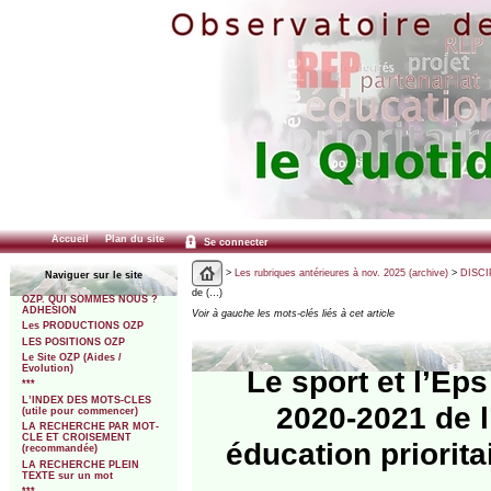
Accueil
Plan du site
Se connecter
>
Les rubriques antérieures à nov. 2025 (archive)
>
DISCI
Naviguer sur le site
de (…)
OZP. QUI SOMMES NOUS ?
ADHESION
Voir à gauche les mots-clés liés à cet article
Les PRODUCTIONS OZP
LES POSITIONS OZP
Le Site OZP (Aides /
Evolution)
Le sport et l’Eps
***
L’INDEX DES MOTS-CLES
2020-2021 de l
(utile pour commencer)
LA RECHERCHE PAR MOT-
CLE ET CROISEMENT
éducation priorita
(recommandée)
LA RECHERCHE PLEIN
TEXTE sur un mot