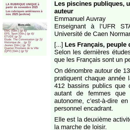
***
Les piscines publiques, u
LA RUBRIQUE UNIQUE à
partir de novembre 2025
auteur
Les rubriques antérieures à
nov. 2025 (archive)
Emmanuel Auvray
Enseignant à l’UFR STA
Mots-clés
EMC [Gén.] (gr 4)/
Université de Caen Norma
EPS, Sport [Gén.] (gr 4)/
ETUDE (gr 2)/
Etude. The Conversation (gr 2)/
[...]
Les Français, peuple
Historique de... (gr 2)/
Jeunes [Gén.] (gr. 5)/
Quartier Prioritaire de la Ville
Selon les dernières études
(QPV) [Gén.] (gr 5)/
que les Français sont un p
On dénombre autour de 13 m
pratiquent chaque année la
412 bassins publics que 
autant de femmes que d
autonome, c’est-à-dire en
personnel encadrant.
Elle est la deuxième activi
la marche de loisir.