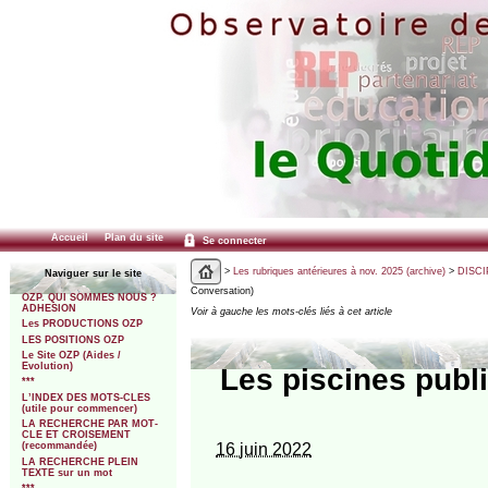
Accueil
Plan du site
Se connecter
>
Les rubriques antérieures à nov. 2025 (archive)
>
DISCI
Naviguer sur le site
Conversation)
OZP. QUI SOMMES NOUS ?
ADHESION
Voir à gauche les mots-clés liés à cet article
Les PRODUCTIONS OZP
LES POSITIONS OZP
Le Site OZP (Aides /
Evolution)
Les piscines publi
***
L’INDEX DES MOTS-CLES
(utile pour commencer)
LA RECHERCHE PAR MOT-
CLE ET CROISEMENT
16 juin 2022
(recommandée)
LA RECHERCHE PLEIN
TEXTE sur un mot