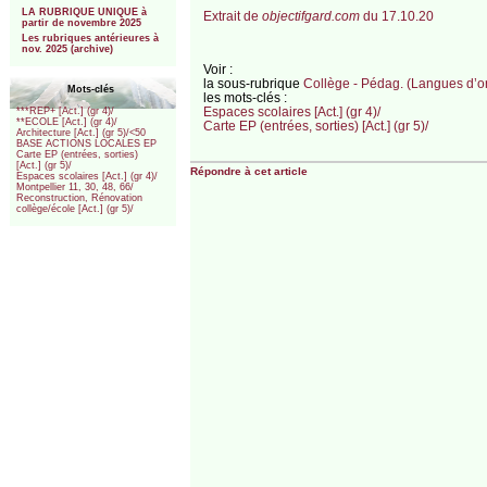
LA RUBRIQUE UNIQUE à
Extrait de
objectifgard.com
du 17.10.20
partir de novembre 2025
Les rubriques antérieures à
nov. 2025 (archive)
Voir :
la sous-rubrique
Collège - Pédag. (Langues d’or
Mots-clés
les mots-clés :
Espaces scolaires [Act.] (gr 4)/
***REP+ [Act.] (gr 4)/
**ECOLE [Act.] (gr 4)/
Carte EP (entrées, sorties) [Act.] (gr 5)/
Architecture [Act.] (gr 5)/<50
BASE ACTIONS LOCALES EP
Carte EP (entrées, sorties)
[Act.] (gr 5)/
Répondre à cet article
Espaces scolaires [Act.] (gr 4)/
Montpellier 11, 30, 48, 66/
Reconstruction, Rénovation
collège/école [Act.] (gr 5)/