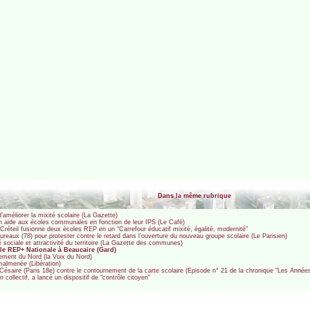
Dans la même rubrique
’améliorer la mixité scolaire (La Gazette)
son aide aux écoles communales en fonction de leur IPS (Le Café)
e Créteil fusionne deux écoles REP en un "Carrefour éducatif mixité, égalité, modernité"
eaux (78) pour protester contre le retard dans l’ouverture du nouveau groupe scolaire (Le Parisien)
té sociale et attractivité du territoire (La Gazette des communes)
cole REP+ Nationale à Beaucaire (Gard)
tement du Nord (la Voix du Nord)
 malmenée (Libération)
ésaire (Paris 18e) contre le contournement de la carte scolaire (Episode n° 21 de la chronique "Les Années 
n collectif, a lancé un dispositif de "contrôle citoyen"