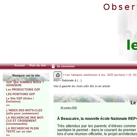
Accueil
Plan du site
Se connecter
>
Les rubriques antérieures à nov. 2025 (archive)
>
IX- A
Naviguer sur le site
REP+ Nationale à (…)
OZP. QUI SOMMES NOUS ?
ADHESION
Voir à gauche les mots-clés liés à cet article
Les PRODUCTIONS OZP
LES POSITIONS OZP
Le Site OZP (Aides /
Evolution)
Le 
***
26 octobre 2020
L’INDEX DES MOTS-CLES
(utile pour commencer)
LA RECHERCHE PAR MOT-
À Beaucaire, la nouvelle école Nationale REP
CLE ET CROISEMENT
(recommandée)
Très attendus par les parents d’élèves comme pa
LA RECHERCHE PLEIN
sanitaire le permet - dans le courant du premie
TEXTE sur un mot
lors d’une réunion officielle, le projet architec
***