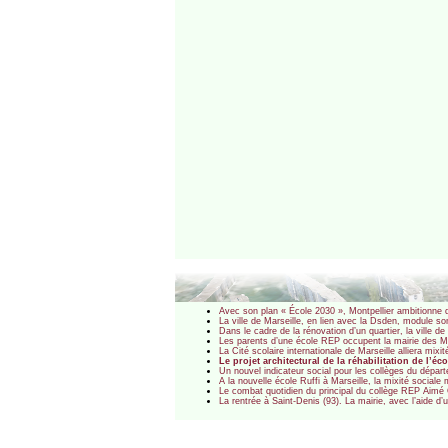
Avec son plan « École 2030 », Montpellier ambitionne d
La ville de Marseille, en lien avec la Dsden, module 
Dans le cadre de la rénovation d’un quartier, la ville d
Les parents d’une école REP occupent la mairie des Mur
La Cité scolaire internationale de Marseille alliera mixi
Le projet architectural de la réhabilitation de l’é
Un nouvel indicateur social pour les collèges du dépar
A la nouvelle école Ruffi à Marseille, la mixité sociale
Le combat quotidien du principal du collège REP Aimé C
La rentrée à Saint-Denis (93). La mairie, avec l’aide d’u