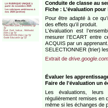
***
Conduite de classe au se
LA RUBRIQUE UNIQUE à
partir de novembre 2025
Fiche : L’évaluation pour
Les rubriques antérieures à
nov. 2025 (archive)
Pour être adapté à ce qu’i
Mots-clés
des effets qu’il produit.
Chercheur [Gén.] (Positions) (gr
3)/
L’évaluation est l’ensem
Eval. Outil, Indicat., Méthodol.
[Gén.] (gr 5)/
mesurer l’ECART entre c
EVALUATION [Gén.] (gr 5)/
Guide Education (gr 2)/
ACQUIS par un apprenant. E
SELECTIONNER (trier) le
Extrait de
drive.google.co
Évaluer les apprentissa
Faire de l’évaluation un 
Les évaluations, leurs 
régulièrement remises en 
même si les échanges de pr