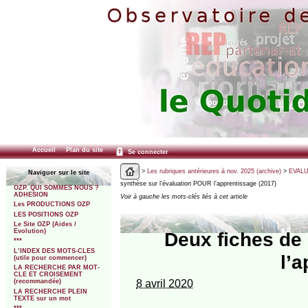
Accueil
Plan du site
Se connecter
>
Les rubriques antérieures à nov. 2025 (archive)
>
EVALU
Naviguer sur le site
synthèse sur l’évaluation POUR l’apprentissage (2017)
OZP. QUI SOMMES NOUS ?
ADHESION
Voir à gauche les mots-clés liés à cet article
Les PRODUCTIONS OZP
LES POSITIONS OZP
Le Site OZP (Aides /
Evolution)
Deux fiches de
***
L’INDEX DES MOTS-CLES
l’
(utile pour commencer)
LA RECHERCHE PAR MOT-
CLE ET CROISEMENT
8 avril 2020
(recommandée)
LA RECHERCHE PLEIN
TEXTE sur un mot