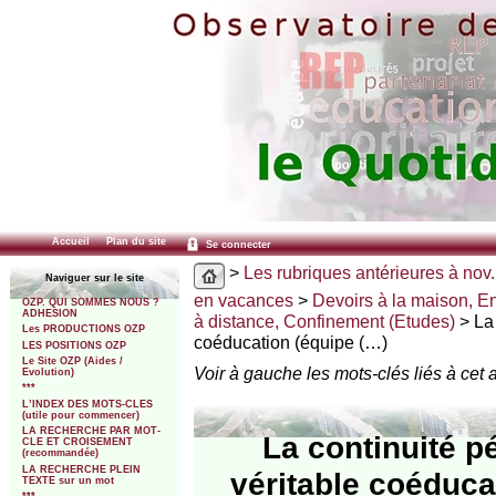
Accueil
Plan du site
Se connecter
>
Les rubriques antérieures à nov.
Naviguer sur le site
en vacances
>
Devoirs à la maison, E
OZP. QUI SOMMES NOUS ?
ADHESION
à distance, Confinement (Etudes)
> La 
Les PRODUCTIONS OZP
coéducation (équipe (…)
LES POSITIONS OZP
Le Site OZP (Aides /
Voir à gauche les mots-clés liés à cet a
Evolution)
***
L’INDEX DES MOTS-CLES
(utile pour commencer)
LA RECHERCHE PAR MOT-
La continuité p
CLE ET CROISEMENT
(recommandée)
LA RECHERCHE PLEIN
véritable coéducat
TEXTE sur un mot