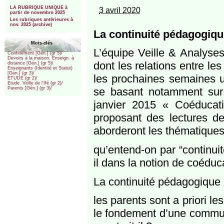
***
LA RUBRIQUE UNIQUE à
3 avril 2020
partir de novembre 2025
Les rubriques antérieures à
nov. 2025 (archive)
La continuité pédagogiqu
Mots-clés
L’équipe Veille & Analyses
Confinement [Gén.] (gr 5)/
Devoirs à la maison, Enseign. à
dont les relations entre les
distance [Gén.] (gr 5)/
Enseignants (Identité et Statut)
[Gén.] (gr 3)/
les prochaines semaines un
ETUDE (gr 2)/
Etude. Veille de l’Ifé (gr 2)/
se basant notamment sur 
Parents [Gén.] (gr 3)/
janvier 2015 « Coéducat
proposant des lectures de
aborderont les thématiques
qu’entend-on par “continuit
il dans la notion de coéduc
La continuité pédagogique 
les parents sont a priori le
le fondement d’une commun