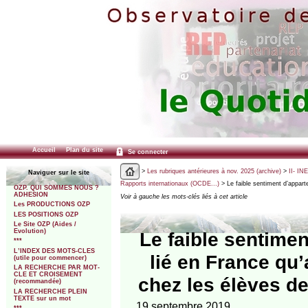
Accueil
Plan du site
Se connecter
>
Les rubriques antérieures à nov. 2025 (archive)
>
II- IN
Naviguer sur le site
Rapports internationaux (OCDE...)
> Le faible sentiment d’appart
OZP. QUI SOMMES NOUS ?
ADHESION
Voir à gauche les mots-clés liés à cet article
Les PRODUCTIONS OZP
LES POSITIONS OZP
Le Site OZP (Aides /
Evolution)
Le faible sentimen
***
L’INDEX DES MOTS-CLES
lié en France qu’
(utile pour commencer)
LA RECHERCHE PAR MOT-
CLE ET CROISEMENT
chez les élèves de
(recommandée)
LA RECHERCHE PLEIN
TEXTE sur un mot
19 septembre 2019