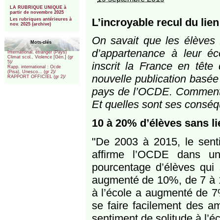
***
LA RUBRIQUE UNIQUE à
partir de novembre 2025
L’incroyable recul du lie
Les rubriques antérieures à
nov. 2025 (archive)
On savait que les élèves f
Mots-clés
d’appartenance à leur éco
International, étranger (Pays)
Climat scol., Violence [Gén.] (gr
5)/
inscrit la France en tête
Rapp. international : Ocde
(Pisa), Unesco... (gr 2)/
nouvelle publication basée
RAPPORT OFFICIEL (gr 2)/
pays de l’OCDE. Comment
Et quelles sont ses consé
10 à 20% d’élèves sans li
"De 2003 à 2015, le senti
affirme l’OCDE dans u
pourcentage d’élèves qui
augmenté de 10%, de 7 à 1
à l’école a augmenté de 7%
se faire facilement des am
sentiment de solitude à l’é