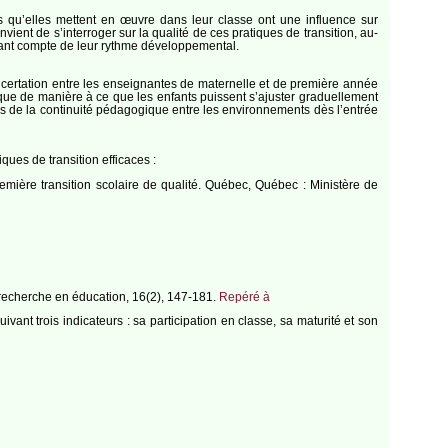
 qu’elles mettent en œuvre dans leur classe ont une influence sur
ient de s’interroger sur la qualité de ces pratiques de transition, au-
enant compte de leur rythme développemental.
ertation entre les enseignantes de maternelle et de première année
ogique de manière à ce que les enfants puissent s’ajuster graduellement
s de la continuité pédagogique entre les environnements dès l’entrée
ques de transition efficaces :
première transition scolaire de qualité. Québec, Québec : Ministère de
a recherche en éducation, 16(2), 147-181.
Repéré à
vant trois indicateurs : sa participation en classe, sa maturité et son