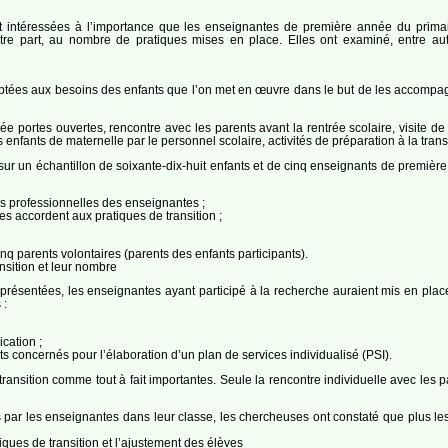
intéressées à l’importance que les enseignantes de première année du primaire
utre part, au nombre de pratiques mises en place. Elles ont examiné, entre aut
aptées aux besoins des enfants que l’on met en œuvre dans le but de les accompag
 portes ouvertes, rencontre avec les parents avant la rentrée scolaire, visite de l
 enfants de maternelle par le personnel scolaire, activités de préparation à la trans
sur un échantillon de soixante-dix-huit enfants et de cinq enseignants de premiè
es professionnelles des enseignantes ;
s accordent aux pratiques de transition ;
nq parents volontaires (parents des enfants participants).
sition et leur nombre
présentées, les enseignantes ayant participé à la recherche auraient mis en place
 :
cation ;
nts concernés pour l’élaboration d’un plan de services individualisé (PSI).
transition comme tout à fait importantes. Seule la rencontre individuelle avec le
 par les enseignantes dans leur classe, les chercheuses ont constaté que plus les
iques de transition et l’ajustement des élèves