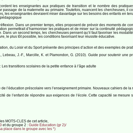
ordent les enseignantes aux pratiques de transition et le nombre des pratiques
r passage de la maternelle au primaire. Toutefois, nuancent les chercheuses, il conv
les, les enseignantes devraient miser davantage sur les besoins des enfants en t
té pédagogique
flexion. Dans un premier temps, elles proposent de prévoir des moments de conc
certation permettrait d’harmoniser les pratiques et de miser sur la continuité pédag
. Dans un second temps, les chercheuses pensent qu’il faut favoriser les modalité
e, le plus tôt possible, les conditions favorisant leur réussite éducative.
tion, du Loisir et du Sport présente des principes d’action et des exemples de prati
 A., Lebeau, J.-F., Marcille, K. et Plamondon, G. (2010). Guide pour soutenir une 
 Les transitions scolaires de la petite enfance à l’âge adulte
ève de l’éducation préscolaire vers l’enseignement primaire. Nouveaux cahiers de l
cité de l’enfant de répondre aux exigences de l’école. Cette capacité se mesure sui
 des MOTS-CLES de cet article,
0
et du groupe 2 :
Guide Education (gr 2)/
sa place dans le groupe avec les *)