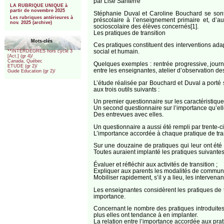
par Lise Santerre
LA RUBRIQUE UNIQUE à
partir de novembre 2025
Stéphanie Duval et Caroline Bouchard se sont 
Les rubriques antérieures à
préscolaire à l’enseignement primaire et, d’a
nov. 2025 (archive)
socioscolaire des élèves concernés[1].
Les pratiques de transition
Mots-clés
Ces pratiques constituent des interventions ad
social et humain.
**INTERDEGRES hors cycle 3
[Act.] (gr 4)/
Canada, Québec
Quelques exemples : rentrée progressive, journée
ETUDE (gr 2)/
entre les enseignantes, atelier d’observation des
Guide Education (gr 2)/
L’étude réalisée par Bouchard et Duval a porté 
aux trois outils suivants :
Un premier questionnaire sur les caractéristiqu
Un second questionnaire sur l’importance qu’elle
Des entrevues avec elles.
Un questionnaire a aussi été rempli par trente-ci
L’importance accordée à chaque pratique de tran
Sur une douzaine de pratiques qui leur ont été 
Toutes auraient implanté les pratiques suivantes
Évaluer et réfléchir aux activités de transition ;
Expliquer aux parents les modalités de communi
Mobiliser rapidement, s’il y a lieu, les intervena
Les enseignantes considèrent les pratiques de 
importance.
Concernant le nombre des pratiques introduites
plus elles ont tendance à en implanter.
La relation entre l’importance accordée aux prat