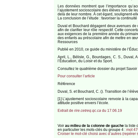
Les données montrent que l’importance qu’acc
l’ajustement socioscolaire des élèves lors de leu
delà de leur nombre. À cet égard, soulignent-el
La conclusion de l’étude : favoriser la continui
Duval et Bouchard dégagent deux avenues de ré
afin de clarifier leur rôle respectif. Cette con
aux exigences de la première année du primaire
des enfants au préscolaire afin de mettre en œuvr
Ressources
Publié en 2010, ce guide du ministère de l’Éduca
April, L., Bélisle, G., Bourdages, C. S., Duval,
l’Éducation, du Loisir et du Sport.
Consultez le quatrième dossier du projet Savoir :
Pour consulter l’article
Référence
Duval, S. et Bouchard, C. (). Transition de l’él
[1] L’ajustement socioscolaire renvoie à la capa
attitude positive envers l’école.
Extrait de
rire.cetreq.qc.ca
du 17.06.19
Voir
au milieu de la colonne de gauche
la liste
en particulier les mots-clés du groupe 4 :
mot 47
Croiser le mot-clé choisi avec d’autres (repérer 