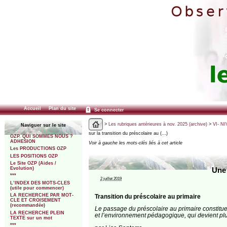
Accueil
Plan du site
Se connecter
>
Les rubriques antérieures à nov. 2025 (archive)
>
VI- NI
Naviguer sur le site
sur la transition du préscolaire au (…)
OZP. QUI SOMMES NOUS ?
ADHESION
Voir à gauche les mots-clés liés à cet article
Les PRODUCTIONS OZP
LES POSITIONS OZP
Le Site OZP (Aides /
Evolution)
Une 
***
2 juillet 2019
L’INDEX DES MOTS-CLES
(utile pour commencer)
LA RECHERCHE PAR MOT-
Transition du préscolaire au primaire
CLE ET CROISEMENT
(recommandée)
Le passage du préscolaire au primaire constitue
LA RECHERCHE PLEIN
et l’environnement pédagogique, qui devient plus
TEXTE sur un mot
***