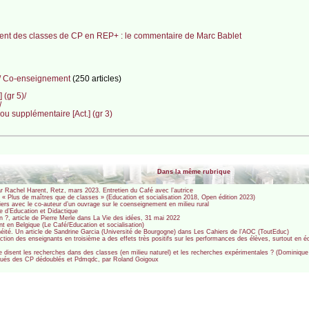
nt des classes de CP en REP+ : le commentaire de Marc Bablet
Co-enseignement
(250 articles)
(gr 5)/
/
ou supplémentaire [Act.] (gr 3)
Dans la même rubrique
ar Rachel Harent, Retz, mars 2023. Entretien du Café avec l’autrice
 « Plus de maîtres que de classes » (Education et socialisation 2018, Open édition 2023)
ers avec le co-auteur d’un ouvrage sur le coenseignement en milieu rural
e d’Education et Didactique
 ?, article de Pierre Merle dans La Vie des idées, 31 mai 2022
t en Belgique (Le Café/Education et socialisation)
néité. Un article de Sandrine Garcia (Université de Bourgogne) dans Les Cahiers de l’AOC (ToutEduc)
ction des enseignants en troisième a des effets très positifs sur les performances des élèves, surtout en édu
que disent les recherches dans des classes (en milieu naturel) et les recherches expérimentales ? (Dominique
squés des CP dédoublés et Pdmqdc, par Roland Goigoux