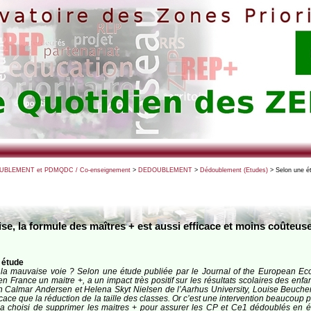
BLEMENT et PDMQDC / Co-enseignement
>
DEDOUBLEMENT
>
Dédoublement (Etudes)
> Selon une ét
se, la formule des maîtres + est aussi efficace et moins coûteus
 étude
i la mauvaise voie ? Selon une étude publiée par le Journal of the European Ec
n France un maitre +, a un impact très positif sur les résultats scolaires des enfa
Simon Calmar Andersen et Helena Skyt Nielsen de l’Aarhus University, Louise Beuc
fficace que la réduction de la taille des classes. Or c’est une intervention beaucou
 a choisi de supprimer les maitres + pour assurer les CP et Ce1 dédoublés en éd