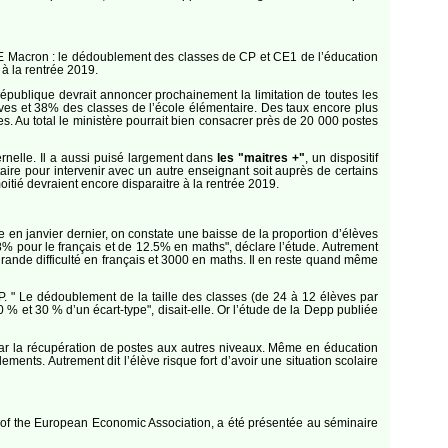
 d’E Macron : le dédoublement des classes de CP et CE1 de l’éducation
 à la rentrée 2019.
épublique devrait annoncer prochainement la limitation de toutes les
ves et 38% des classes de l’école élémentaire. Des taux encore plus
s. Au total le ministère pourrait bien consacrer près de 20 000 postes
nelle. Il a aussi puisé largement dans
les "maitres +"
, un dispositif
aire pour intervenir avec un autre enseignant soit auprès de certains
itié devraient encore disparaitre à la rentrée 2019.
 en janvier dernier, on constate une baisse de la proportion d’élèves
.8% pour le français et de 12.5% en maths", déclare l’étude. Autrement
 grande difficulté en français et 3000 en maths. Il en reste quand même
. " Le dédoublement de la taille des classes (de 24 à 12 élèves par
% et 30 % d’un écart-type", disait-elle. Or l’étude de la Depp publiée
ar la récupération de postes aux autres niveaux. Même en éducation
ents. Autrement dit l’élève risque fort d’avoir une situation scolaire
of the European Economic Association, a été présentée au séminaire