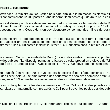
taire ... puis partout
éfavorisés, le ministre de l’éducation nationale applique la promesse électorale
ts consommeront 12 000 postes quand ils seront terminés ce qui devrait être le cas
re d’élèves par classe devraient suivre. Selon Challenges, le président de la R
élèves. La moitié des classes des maternelles publiques comptent plus de 24 élè
dans cet engagement. Cette extension devrait encore consommer des milliers de poste
cé ces mesures de dédoublement en fermant des classes dans le rural ou en mater
te à affecter un enseignant supplémentaire dans des écoles de l’éducation priorit
airement. Des 4000 postes initiaux seulement 1496 subsistaient à la rentrée et la mo
as fameux. Selon une étude de la Depp (division des études du ministère) publiée
ep+ dédoublées. "Le dispositif permet une baisse de cette proportion d’élèves de 7
du être en grande difficulté. Avec le dispositif il y a 2000 élèves de moins en très
 publiée à la rentrée 2017, avait conclu à l’efficacité des dédoublements de CP
 dans cette note, à une amélioration des performances scolaires comprise entre 20 
français et 13% en maths, soit nettement en dessous des résultats attendus.
moyen ou long terme. Or les dédoublements en Cp et Ce1 sont rendus possibles p
 par classe en maternelle comme après le Ce1 pour trouver les postes des dédoublem
 Nielsen, Louise Beuchert et Mette Kjærgaard Thomsen, publiée dans le Journal 