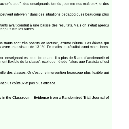
teacher’s aide" : des enseignants formés , comme nos maîtres +, et des
s peuvent intervenir dans des situations pédagogiques beaucoup plus
nts avait conduit à une baisse des résultats. Mais on s’était aperçu
er plus vite les autres.
stants sont très positifs en lecture", affirme l’étude. Les élèves qui
 avec un assistant de 13.1%. En maths les résultats sont moins bons.
o -enseignant est plus fort quand il a plus de 5 ans d’ancienneté et
 flexible de la classe", explique l’étude, "alors que l’assistant l’est
aille des classes. Or c’est une intervention beaucoup plus flexible qui
t plus coûteux et pas plus efficace.
in the Classroom : Evidence from a Randomized Trial, Journal of