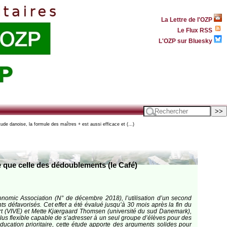
La Lettre de l'OZP
Le Flux RSS
L'OZP sur Bluesky
ude danoise, la formule des maîtres + est aussi efficace et (…)
e que celle des dédoublements (le Café)
onomic Association (N° de décembre 2018), l’utilisation d’un second
nts défavorisés. Cet effet a été évalué jusqu’à 30 mois après la fin du
hert (VIVE) et Mette Kjærgaard Thomsen (université du sud Danemark),
p plus flexible capable de s’adresser à un seul groupe d’élèves pour des
ucation prioritaire, cette étude apporte des arguments solides pour