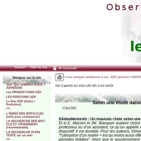
Accueil
Plan du site
Se connecter
>
Les rubriques antérieures à nov. 2025 (archive)
>
DEDOU
Naviguer sur le site
OZP. QUI SOMMES NOUS ?
Voir à gauche les mots-clés liés à cet article
ADHESION
Les PRODUCTIONS OZP
LES POSITIONS OZP
Le Site OZP (Aides /
Selon une étude danoi
Evolution)
17 avril 2019
***
L’INDEX DES MOTS-CLES
(utile pour commencer)
Dédoublements : Un mauvais choix selon une
LA RECHERCHE PAR MOT-
Et si E. Macron et JM. Blanquer avaient chois
CLE ET CROISEMENT
professeur ou d’un assistant, ce qu’on appelle e
(recommandée)
dispositif. Il est durable. Pour les auteurs, 
LA RECHERCHE PLEIN
"l’utilisation d’un maitre + est au moins aussi e
TEXTE sur un mot
périodes limitées". Alors que le gouvernement
***