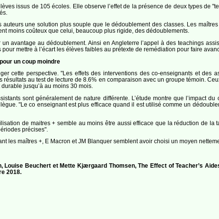
élèves issus de 105 écoles. Elle observe l’effet de la présence de deux types de "
és.
es auteurs une solution plus souple que le dédoublement des classes. Les maître
ement moins coûteux que celui, beaucoup plus rigide, des dédoublements.
 un avantage au dédoublement. Ainsi en Angleterre l’appel à des teachings assista
és pour mettre à l’écart les élèves faibles au prétexte de remédiation pour faire avanc
s pour un coup moindre
er cette perspective. "Les effets des interventions des co-enseignants et des assi
s résultats au test de lecture de 8.6% en comparaison avec un groupe témoin. Ceux
st durable jusqu’à au moins 30 mois.
sistants sont généralement de nature différente. L’étude montre que l’impact du c
ègue. "Le co enseignant est plus efficace quand il est utilisé comme un dédoublement
ilisation de maitres + semble au moins être aussi efficace que la réduction de la t
ériodes précises".
t les maîtres +, E Macron et JM Blanquer semblent avoir choisi un moyen nettemen
 Louise Beuchert et Mette Kjærgaard Thomsen, The Effect of Teacher’s Aides 
re 2018.