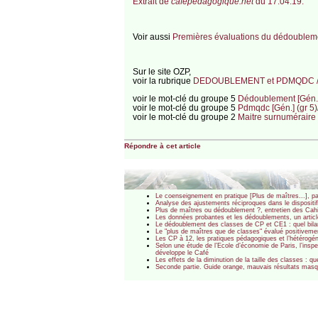
Extrait de
cafepedagogique.net
du 17.04.19.
Voir aussi
Premières évaluations du dédoubleme
Sur le site OZP,
voir la rubrique
DEDOUBLEMENT et PDMQDC / 
voir le mot-clé du groupe 5
Dédoublement [Gén.] 
voir le mot-clé du groupe 5
Pdmqdc [Gén.] (gr 5)
voir le mot-clé du groupe 2
Maitre surnuméraire 
Répondre à cet article
Le coenseignement en pratique [Plus de maîtres...], p
Analyse des ajustements réciproques dans le dispositif
Plus de maîtres ou dédoublement ?, entretien des Cahi
Les données probantes et les dédoublements, un articl
Le dédoublement des classes de CP et CE1 : quel bilan
Le "plus de maîtres que de classes" évalué positivemen
Les CP à 12, les pratiques pédagogiques et l’hétérogé
Selon une étude de l’Ecole d’économie de Paris, l’inspe
développe le Café
Les effets de la diminution de la taille des classes : 
Seconde partie. Guide orange, mauvais résultats ma