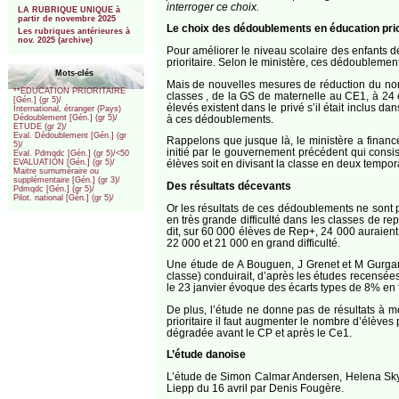
interroger ce choix.
LA RUBRIQUE UNIQUE à
partir de novembre 2025
Le choix des dédoublements en éducation priori
Les rubriques antérieures à
nov. 2025 (archive)
Pour améliorer le niveau scolaire des enfants d
prioritaire. Selon le ministère, ces dédoublemen
Mots-clés
Mais de nouvelles mesures de réduction du nomb
**EDUCATION PRIORITAIRE
classes , de la GS de maternelle au CE1, à 24 
[Gén.] (gr 5)/
élevés existent dans le privé s’il était inclus 
International, étranger (Pays)
à ces dédoublements.
Dédoublement [Gén.] (gr 5)/
ETUDE (gr 2)/
Eval. Dédoublement [Gén.] (gr
Rappelons que jusque là, le ministère a finan
5)/
initié par le gouvernement précédent qui consis
Eval. Pdmqdc [Gén.] (gr 5)/<50
élèves soit en divisant la classe en deux tempor
EVALUATION [Gén.] (gr 5)/
Maitre surnuméraire ou
supplémentaire [Gén.] (gr 3)/
Des résultats décevants
Pdmqdc [Gén.] (gr 5)/
Pilot. national [Gén.] (gr 5)/
Or les résultats de ces dédoublements ne sont p
en très grande difficulté dans les classes de r
dit, sur 60 000 élèves de Rep+, 24 000 auraient 
22 000 et 21 000 en grand difficulté.
Une étude de A Bouguen, J Grenet et M Gurgand,
classe) conduirait, d’après les études recensées
le 23 janvier évoque des écarts types de 8% en 
De plus, l’étude ne donne pas de résultats à 
prioritaire il faut augmenter le nombre d’élèves
dégradée avant le CP et après le Ce1.
L’étude danoise
L’étude de Simon Calmar Andersen, Helena Skyt
Liepp du 16 avril par Denis Fougère.