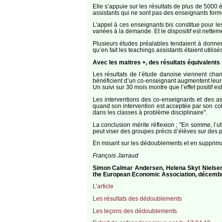
Elle s’appuie sur les résultats de plus de 5000 
assistants qui ne sont pas des enseignants form
L’appel à ces enseignants bis constitue pour l
variées à la demande. Et le dispositif est nett
Plusieurs études préalables tendaient à donner
qu’en fait les teachings assistants étaient utilis
Avec les maitres +, des résultats équivalent
Les résultats de l’étude danoise viennent chang
bénéficient d’un co-enseignant augmentent leur
Un suivi sur 30 mois montre que l’effet positif e
Les interventions des co-enseignants et des as
quand son intervention est acceptée par son coll
dans les classes à problème disciplinaire".
La conclusion mérite réflexion ; "En somme, l’ut
peut viser des groupes précis d’élèves sur des p
En misant sur les dédoublements et en suppriman
François Jarraud
Simon Calmar Andersen, Helena Skyt Nielsen,
the European Economic Association, décemb
L’article
Les résultats des dédoublements
Les leçons des dédoublements