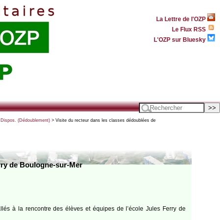
La Lettre de l'OZP
Le Flux RSS
L'OZP sur Bluesky
- Dispos. (Dédoublement)
> Visite du recteur dans les classes dédoublées de
erry de Boulogne-sur-Mer
llés à la rencontre des élèves et équipes de l’école Jules Ferry de