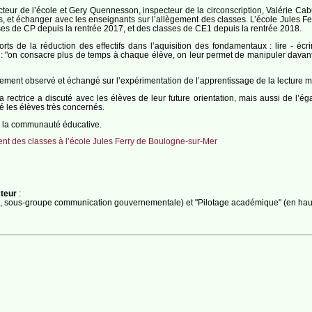
cteur de l’école et Gery Quennesson, inspecteur de la circonscription, Valérie Ca
et échanger avec les enseignants sur l’allègement des classes. L’école Jules Ferry
sses de CP depuis la rentrée 2017, et des classes de CE1 depuis la rentrée 2018.
s de la réduction des effectifs dans l’aquisition des fondamentaux : lire - écrire
n : "on consacre plus de temps à chaque élève, on leur permet de manipuler davanta
alement observé et échangé sur l’expérimentation de l’apprentissage de la lecture m
ectrice a discuté avec les élèves de leur future orientation, mais aussi de l’égal
 les élèves très concernés.
c la communauté éducative.
t des classes à l’école Jules Ferry de Boulogne-sur-Mer
cteur
:
pe 2, sous-groupe communication gouvernementale) et "Pilotage académique" (en hau