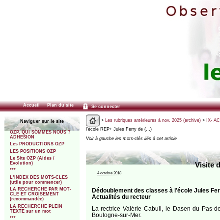
Accueil
Plan du site
Se connecter
>
Les rubriques antérieures à nov. 2025 (archive)
>
IX- A
Naviguer sur le site
l’école REP+ Jules Ferry de (…)
OZP. QUI SOMMES NOUS ?
ADHESION
Voir à gauche les mots-clés liés à cet article
Les PRODUCTIONS OZP
LES POSITIONS OZP
Le Site OZP (Aides /
Evolution)
Visite 
***
4 octobre 2018
L’INDEX DES MOTS-CLES
(utile pour commencer)
LA RECHERCHE PAR MOT-
Dédoublement des classes à l’école Jules Fe
CLE ET CROISEMENT
Actualités du recteur
(recommandée)
LA RECHERCHE PLEIN
La rectrice Valérie Cabuil, le Dasen du Pas-de
TEXTE sur un mot
Boulogne-sur-Mer.
***