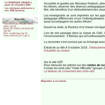
LA RUBRIQUE UNIQUE à
Accueillie et guidée par Monsieur Podevin, dire
partir de novembre 2025
les élèves, observer des séances pédagogiques, 
Les rubriques antérieures à
titre, elle bénéficie d’un dédoublement des cla
nov. 2025 (archive)
Les enseignants se sont exprimés sur les apport
pédagogie différenciée et sur l’individualisatio
Mots-clés
aussi accompagner les autres élèves".
**EDUCATION PRIORITAIRE
[Gén.] (gr 5)/
Durant sa visite, la Rectrice et le Dasen ont ég
BASE ACTIONS LOCALES EP
Lille 62/
Lors de son passage dans la classe de CM2, la r
Pilot. académique (gr 5)/
l’environnement : 4 thèmes qui ont enthousiasmé
Visite d’officiel [Act.] (gr 2)
La rencontre s’est conclue par un échange ave
Extrait de
ac-lille.fr
d’octobre 2018 :
Dédoublemen
Actualités du recteur
Sur le site OZP
Pour retrouver les articles sur des
visites de re
Croiser les mots-clés "Visite Officielle" (grou
La tableau de croisement des mots-clés
Répondre à cet article