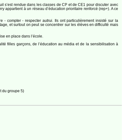
buil s’est rendue dans les classes de CP et de CE1 pour discuter avec
 appartient à un réseau d’éducation prioritaire renforcé (rep+). A ce
 - compter - respecter autrui. Ils ont particulièrement insisté sur la
ge, et surtout on peut se concentrer sur les élèves en difficulté mais
ise en place dans l’école.
ité filles garçons, de l’éducation au média et de la sensibilisation à
t du groupe 5)