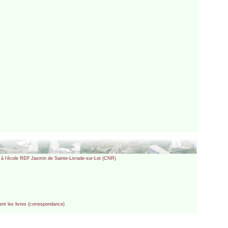
és à l’école REP Jasmin de Sainte-Livrade-sur-Lot (CNR)
ent les livres (correspondance)