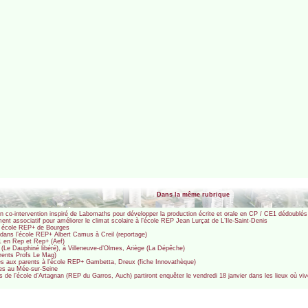
Dans la même rubrique
t en co-intervention inspiré de Labomaths pour développer la production écrite et orale en CP / CE1 dédoubl
associatif pour améliorer le climat scolaire à l’école REP Jean Lurçat de L’Ile-Saint-Denis
ne école REP+ de Bourges
 dans l’école REP+ Albert Camus à Creil (reportage)
E1 en Rep et Rep+ (Aef)
 (Le Dauphiné libéré), à Villeneuve-d’Olmes, Ariège (La Dépêche)
rents Profs Le Mag)
es aux parents à l’école REP+ Gambetta, Dreux (fiche Innovathèque)
ées au Mée-sur-Seine
s de l’école d’Artagnan (REP du Garros, Auch) partiront enquêter le vendredi 18 janvier dans les lieux où viv