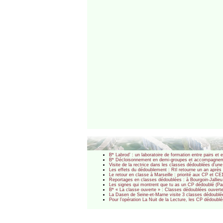
B* Labrod’ : un laboratoire de formation entre pairs e
B* Décloisonnement en demi-groupes et accompagnement 
Visite de la rectrice dans les classes dédoublées d’u
Les effets du dédoublement : Rtl retourne un an après
Le retour en classe à Marseille : priorité aux CP et C
Reportages en classes dédoublées : à Bourgoin-Jallieu
Les signes qui montrent que tu as un CP dédoublé (Pa
B* « La classe ouverte » : Classes dédoublées ouvert
La Dasen de Seine-et-Marne visite 3 classes dédoubl
Pour l’opération La Nuit de la Lecture, les CP dédoublé