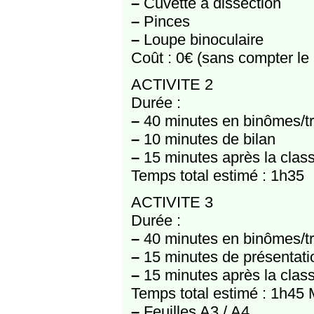
–
Cuvette à dissection
–
Pinces
–
Loupe binoculaire
Coût : 0€ (sans compter le l
ACTIVITE 2
Durée :
–
40 minutes en binômes/t
–
10 minutes de bilan
–
15 minutes après la clas
Temps total estimé : 1h35
ACTIVITE 3
Durée :
–
40 minutes en binômes/t
–
15 minutes de présentatio
–
15 minutes après la clas
Temps total estimé : 1h45 
–
Feuilles A3 / A4