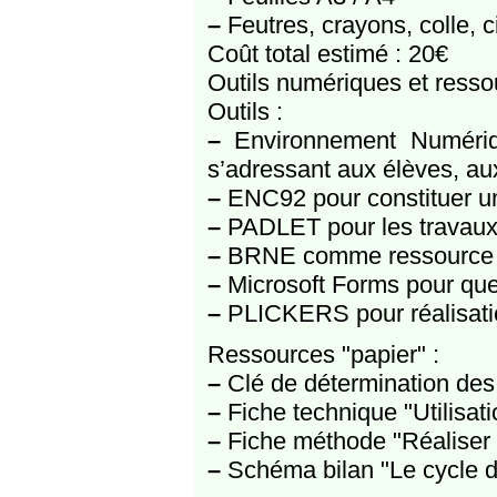
–
Feutres, crayons, colle, 
Coût total estimé : 20€
Outils numériques et resso
Outils :
–
Environnement Numériqu
s’adressant aux élèves, aux 
–
ENC92 pour constituer un
–
PADLET pour les travaux 
–
BRNE comme ressource a
–
Microsoft Forms pour ques
–
PLICKERS pour réalisatio
Ressources "papier" :
–
Clé de détermination des
–
Fiche technique "Utilisati
–
Fiche méthode "Réaliser 
–
Schéma bilan "Le cycle d