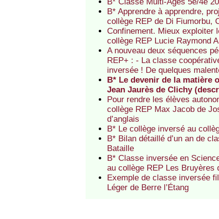
B* Classe Multi-Âges 5e/4e 20
B* Apprendre à apprendre, proj
collège REP de Di Fiumorbu, 
Confinement. Mieux exploiter le
collège REP Lucie Raymond A
A nouveau deux séquences péd
REP+ : - La classe coopérativ
inversée ! De quelques male
B* Le devenir de la matière 
Jean Jaurès de Clichy (descr
Pour rendre les élèves autono
collège REP Max Jacob de Jos
d’anglais
B* Le collège inversé au coll
B* Bilan détaillé d’un an de cl
Bataille
B* Classe inversée en Science
au collège REP Les Bruyères 
Exemple de classe inversée fil
Léger de Berre l’Étang