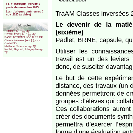
***
LA RUBRIQUE UNIQUE à
partir de novembre 2025
TraAM Classes inversées 
Les rubriques antérieures à
nov. 2025 (archive)
Le devenir de la matiè
Mots-clés
(sixième)
***REP [Act.] (gr 4)/
**COLLEGE [Act.] (gr 4)/
BASE ACTIONS LOCALES EP
Padlet, BRNE, capsule, ques
Classe inversée [Act.] (gr 4)/
Créteil 93/
Maths et Sciences (gr 4)/
Utiliser les connaissan
Padlet, Digipad, Infographie (gr
2)/
travail est un des levier
donc, de susciter davantag
Le but de cette expérimen
distance, des travaux (un 
données permettront de cré
groupes d’élèves qui collab
Ces collaborations auront
créer des documents synthé
permettra d’exercer l’espr
forme d’une évaluation entr