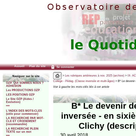
Accueil
Plan du site
Se connecter
>
Les rubriques antérieures à nov. 2025 (archive)
>
IX- A
Naviguer sur le site
Collège - Pédag. (Classe inversée et multi-âges)
> B* Le devenir 
OZP. QUI SOMMES NOUS ?
ADHESION
Voir à gauche les mots-clés liés à cet article
Les PRODUCTIONS OZP
LES POSITIONS OZP
Le Site OZP (Aides /
Evolution)
B* Le devenir d
***
L’INDEX DES MOTS-CLES
inversée - en six
(utile pour commencer)
LA RECHERCHE PAR MOT-
CLE ET CROISEMENT
Clichy (descr
(recommandée)
LA RECHERCHE PLEIN
TEXTE sur un mot
30 avril 2018