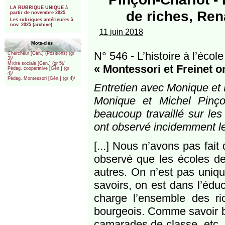
***
LA RUBRIQUE UNIQUE à
de riches, Ren
partir de novembre 2025
Les rubriques antérieures à
nov. 2025 (archive)
11 juin 2018
Mots-clés
N° 546 - L’histoire à l’école
Chercheur [Gén.] (Positions) (gr
3)/
Mixité sociale [Gén.] (gr 5)/
« Montessori et Freinet o
Pédag. coopérative [Gén.] (gr
4)/
Pédag. Montessori [Gén.] (gr 4)/
Entretien avec Monique et 
Monique et Michel Pinçon
beaucoup travaillé sur les 
ont observé incidemment le
[...] Nous n’avons pas fait
observé que les écoles de 
autres. On n’est pas uniqu
savoirs, on est dans l’édu
charge l’ensemble des ri
bourgeois. Comme savoir bi
camarades de classe, etc. 