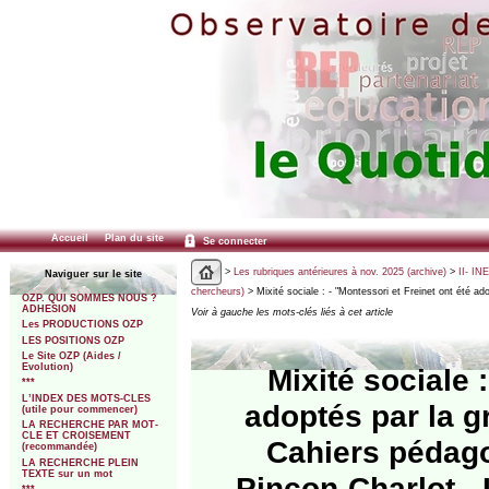
Accueil
Plan du site
Se connecter
>
Les rubriques antérieures à nov. 2025 (archive)
>
II- IN
Naviguer sur le site
chercheurs)
> Mixité sociale : - "Montessori et Freinet ont été ad
OZP. QUI SOMMES NOUS ?
ADHESION
Voir à gauche les mots-clés liés à cet article
Les PRODUCTIONS OZP
LES POSITIONS OZP
Le Site OZP (Aides /
Evolution)
Mixité sociale 
***
L’INDEX DES MOTS-CLES
adoptés par la g
(utile pour commencer)
LA RECHERCHE PAR MOT-
CLE ET CROISEMENT
Cahiers pédago
(recommandée)
LA RECHERCHE PLEIN
TEXTE sur un mot
Pinçon-Charlot - 