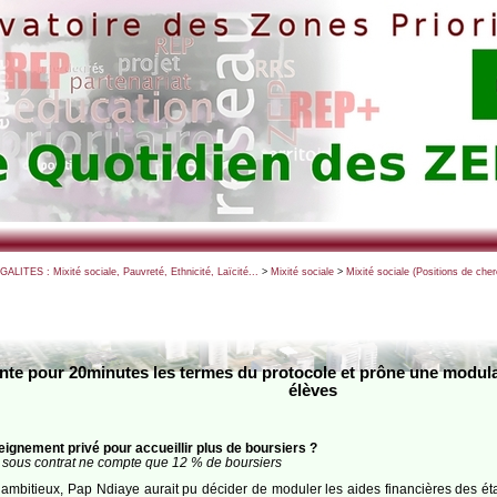
EGALITES : Mixité sociale, Pauvreté, Ethnicité, Laïcité...
>
Mixité sociale
>
Mixité sociale (Positions de che
nte pour 20minutes les termes du protocole et prône une modulati
élèves
seignement privé pour accueillir plus de boursiers ?
sous contrat ne compte que 12 % de boursiers
plus ambitieux, Pap Ndiaye aurait pu décider de moduler les aides financières des é