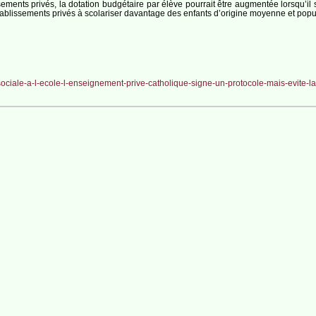
ents privés, la dotation budgétaire par élève pourrait être augmentée lorsqu’il s’
établissements privés à scolariser davantage des enfants d’origine moyenne et popul
-sociale-a-l-ecole-l-enseignement-prive-catholique-signe-un-protocole-mais-evite