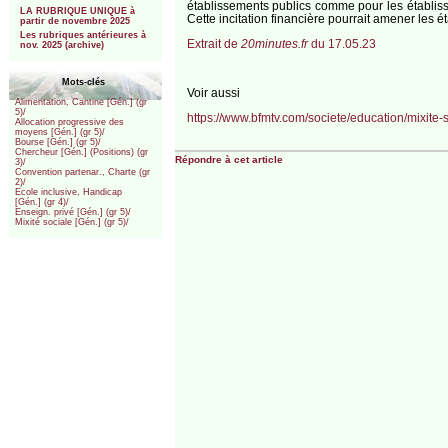
établissements publics comme pour les établissem
LA RUBRIQUE UNIQUE à
Cette incitation financière pourrait amener les 
partir de novembre 2025
Les rubriques antérieures à
Extrait de
20minutes.fr
du 17.05.23
nov. 2025 (archive)
Mots-clés
Voir aussi
Alimentation, Cantine [Gén.] (gr
5)/
https://www.bfmtv.com/societe/education/mixite
Allocation progressive des
moyens [Gén.] (gr 5)/
Bourse [Gén.] (gr 5)/
Chercheur [Gén.] (Positions) (gr
Répondre à cet article
3)/
Convention partenar., Charte (gr
2)/
Ecole inclusive, Handicap
[Gén.] (gr 4)/
Enseign. privé [Gén.] (gr 5)/
Mixité sociale [Gén.] (gr 5)/