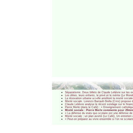
Séparatisme. Deux billets de Claude Lelièvre sur les 
Les élites, leurs enfants, le privé et le mérite (Le Mon
La rénovation urbaine a-t-elle amélioré la mixité socia
Mixité sociale. Lorenzo Barrault-Stella (Cnrs) propose 
Claude Lelièvre analyse le récent sondage sur le finan
Pierre Merle (dans le Café) : « Enseignement catholique
Mixité sociale : Pierre Merle commente pour 20min
« La défense du statu quo scolaire est une défense d
Mixité sociale ; un plan avorté (Le Café). Un entretie
« Peut-on préparer au vivre ensemble si l’on ne scola