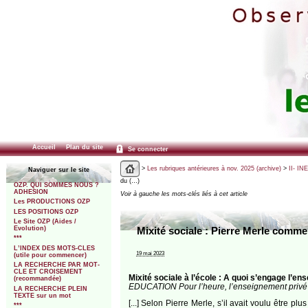
Accueil
Plan du site
Se connecter
>
Les rubriques antérieures à nov. 2025 (archive)
>
II- IN
Naviguer sur le site
du (…)
OZP. QUI SOMMES NOUS ?
ADHESION
Voir à gauche les mots-clés liés à cet article
Les PRODUCTIONS OZP
LES POSITIONS OZP
Le Site OZP (Aides /
Evolution)
Mixité sociale : Pierre Merle comme
***
L’INDEX DES MOTS-CLES
19 mai 2023
(utile pour commencer)
LA RECHERCHE PAR MOT-
CLE ET CROISEMENT
Mixité sociale à l’école : A quoi s’engage l’en
(recommandée)
EDUCATION Pour l’heure, l’enseignement privé 
LA RECHERCHE PLEIN
TEXTE sur un mot
[...] Selon Pierre Merle, s’il avait voulu être 
***