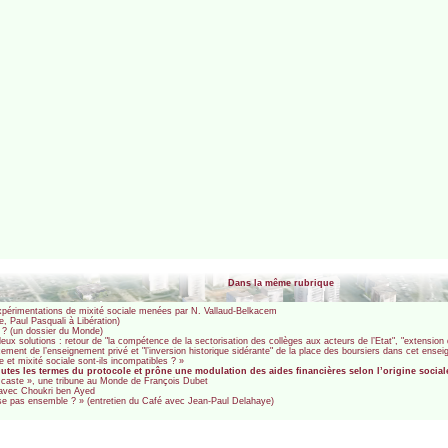
Dans la même rubrique
expérimentations de mixité sociale menées par N. Vallaud-Belkacem
de, Paul Pasquali à Libération)
le ? (un dossier du Monde)
deux solutions : retour de "la compétence de la sectorisation des collèges aux acteurs de l’Etat", "extension
cement de l’enseignement privé et "l’inversion historique sidérante" de la place des boursiers dans cet ense
 et mixité sociale sont-ils incompatibles ? »
utes les termes du protocole et prône une modulation des aides financières selon l’origine social
e caste », une tribune au Monde de François Dubet
n avec Choukri ben Ayed
rise pas ensemble ? » (entretien du Café avec Jean-Paul Delahaye)