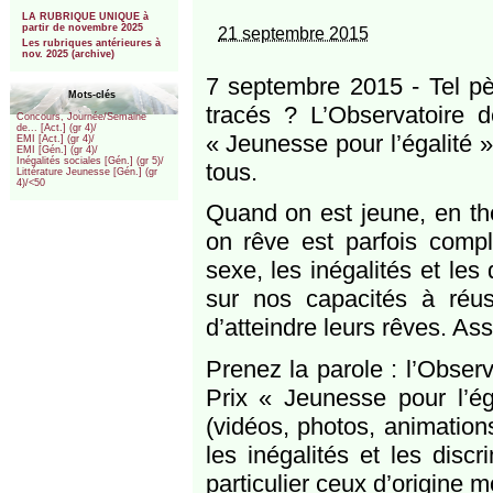
***
LA RUBRIQUE UNIQUE à
partir de novembre 2025
21 septembre 2015
Les rubriques antérieures à
nov. 2025 (archive)
7 septembre 2015 - Tel pèr
Mots-clés
tracés ? L’Observatoire d
Concours, Journée/Semaine
de... [Act.] (gr 4)/
« Jeunesse pour l’égalité 
EMI [Act.] (gr 4)/
EMI [Gén.] (gr 4)/
Inégalités sociales [Gén.] (gr 5)/
tous.
Littérature Jeunesse [Gén.] (gr
4)/<50
Quand on est jeune, en thé
on rêve est parfois compli
sexe, les inégalités et le
sur nos capacités à réus
d’atteindre leurs rêves. As
Prenez la parole : l’Observ
Prix « Jeunesse pour l’ég
(vidéos, photos, animation
les inégalités et les disc
particulier ceux d’origine 