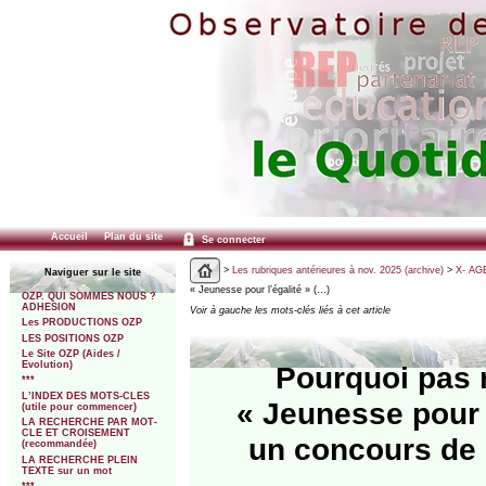
Accueil
Plan du site
Se connecter
>
Les rubriques antérieures à nov. 2025 (archive)
>
X- AGE
Naviguer sur le site
« Jeunesse pour l’égalité » (…)
OZP. QUI SOMMES NOUS ?
ADHESION
Voir à gauche les mots-clés liés à cet article
Les PRODUCTIONS OZP
LES POSITIONS OZP
Le Site OZP (Aides /
Evolution)
Pourquoi pas m
***
L’INDEX DES MOTS-CLES
« Jeunesse pour 
(utile pour commencer)
LA RECHERCHE PAR MOT-
CLE ET CROISEMENT
un concours de 
(recommandée)
LA RECHERCHE PLEIN
TEXTE sur un mot