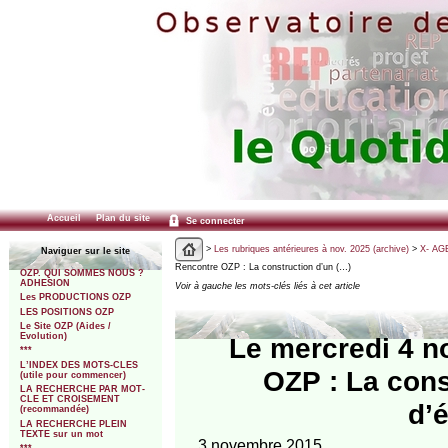
Accueil
Plan du site
Se connecter
>
Les rubriques antérieures à nov. 2025 (archive)
>
X- AGE
Naviguer sur le site
Rencontre OZP : La construction d’un (…)
OZP. QUI SOMMES NOUS ?
ADHESION
Voir à gauche les mots-clés liés à cet article
Les PRODUCTIONS OZP
LES POSITIONS OZP
Le Site OZP (Aides /
Evolution)
Le mercredi 4 n
***
L’INDEX DES MOTS-CLES
OZP : La cons
(utile pour commencer)
LA RECHERCHE PAR MOT-
CLE ET CROISEMENT
d’é
(recommandée)
LA RECHERCHE PLEIN
TEXTE sur un mot
3 novembre 2015