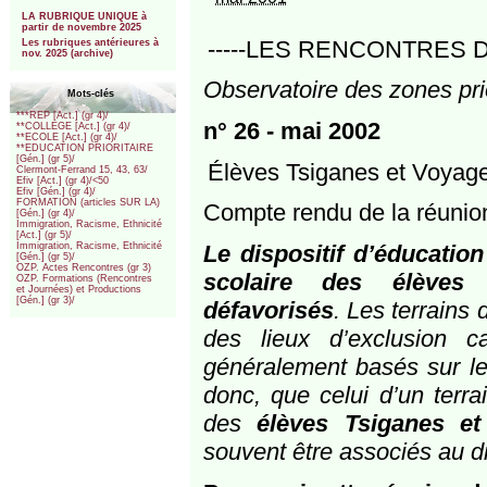
***
LA RUBRIQUE UNIQUE à
partir de novembre 2025
-----LES RENCONTRES DE
Les rubriques antérieures à
nov. 2025 (archive)
Observatoire des zones prio
Mots-clés
***REP [Act.] (gr 4)/
n° 26 - mai 2002
**COLLEGE [Act.] (gr 4)/
**ECOLE [Act.] (gr 4)/
**EDUCATION PRIORITAIRE
[Gén.] (gr 5)/
Élèves Tsiganes et Voyageur
Clermont-Ferrand 15, 43, 63/
Efiv [Act.] (gr 4)/<50
Efiv [Gén.] (gr 4)/
FORMATION (articles SUR LA)
Compte rendu de la réunio
[Gén.] (gr 4)/
Immigration, Racisme, Ethnicité
[Act.] (gr 5)/
Le dispositif d’éducation
Immigration, Racisme, Ethnicité
[Gén.] (gr 5)/
OZP. Actes Rencontres (gr 3)
scolaire des élèves h
OZP. Formations (Rencontres
et Journées) et Productions
[Gén.] (gr 3)/
défavorisés
. Les terrains
des lieux d’exclusion 
généralement basés sur le 
donc, que celui d’un terra
des
élèves Tsiganes e
souvent être associés au dis