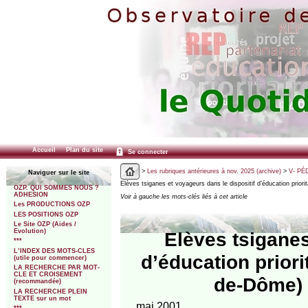
Accueil
Plan du site
Se connecter
>
Les rubriques antérieures à nov. 2025 (archive)
>
V- PÉ
Naviguer sur le site
Elèves tsiganes et voyageurs dans le dispositif d’éducation priorit
OZP. QUI SOMMES NOUS ?
ADHESION
Voir à gauche les mots-clés liés à cet article
Les PRODUCTIONS OZP
LES POSITIONS OZP
Le Site OZP (Aides /
Evolution)
Elèves tsiganes
***
L’INDEX DES MOTS-CLES
d’éducation prior
(utile pour commencer)
LA RECHERCHE PAR MOT-
CLE ET CROISEMENT
de-Dôme) 
(recommandée)
LA RECHERCHE PLEIN
TEXTE sur un mot
mai 2001