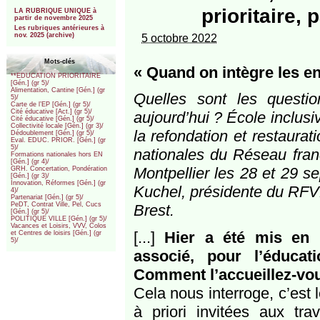
***
prioritaire, 
LA RUBRIQUE UNIQUE à
partir de novembre 2025
Les rubriques antérieures à
nov. 2025 (archive)
5 octobre 2022
Mots-clés
« Quand on intègre les en
**EDUCATION PRIORITAIRE
[Gén.] (gr 5)/
Alimentation, Cantine [Gén.] (gr
Quelles sont les questio
5)/
Carte de l’EP [Gén.] (gr 5)/
Cité éducative [Act.] (gr 5)/
aujourd’hui ? École inclusiv
Cité éducative [Gén.] (gr 5)/
Collectivité locale [Gén.] (gr 3)/
la refondation et restaura
Dédoublement [Gén.] (gr 5)/
Eval. EDUC. PRIOR. [Gén.] (gr
5)/
nationales du Réseau fran
Formations nationales hors EN
[Gén.] (gr 4)/
Montpellier les 28 et 29 s
GRH. Concertation, Pondération
[Gén.] (gr 3)/
Innovation, Réformes [Gén.] (gr
Kuchel, présidente du RFVE
4)/
Partenariat [Gén.] (gr 5)/
PeDT, Contrat Ville, Pel, Cucs
Brest.
[Gén.] (gr 5)/
POLITIQUE VILLE [Gén.] (gr 5)/
Vacances et Loisirs, VVV, Colos
[...]
Hier a été mis en p
et Centres de loisirs [Gén.] (gr
5)/
associé, pour l’éducat
Comment l’accueillez-vo
Cela nous interroge, c’est 
à priori invitées aux t