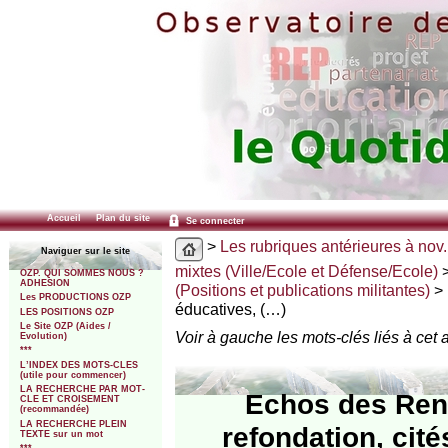
Accueil
Plan du site
Se connecter
>
Les rubriques antérieures à nov.
Naviguer sur le site
mixtes (Ville/Ecole et Défense/Ecole)
OZP. QUI SOMMES NOUS ?
ADHESION
(Positions et publications militantes)
> 
Les PRODUCTIONS OZP
éducatives, (…)
LES POSITIONS OZP
Le Site OZP (Aides /
Voir à gauche les mots-clés liés à cet a
Evolution)
***
L’INDEX DES MOTS-CLES
(utile pour commencer)
LA RECHERCHE PAR MOT-
Echos des Renc
CLE ET CROISEMENT
(recommandée)
LA RECHERCHE PLEIN
refondation, cit
TEXTE sur un mot