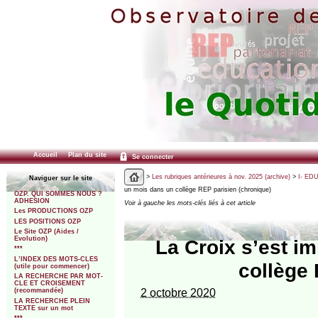
Accueil
Plan du site
Se connecter
>
Les rubriques antérieures à nov. 2025 (archive)
>
I- ED
Naviguer sur le site
un mois dans un collège REP parisien (chronique)
OZP. QUI SOMMES NOUS ?
ADHESION
Voir à gauche les mots-clés liés à cet article
Les PRODUCTIONS OZP
LES POSITIONS OZP
Le Site OZP (Aides /
Evolution)
La Croix s’est 
***
L’INDEX DES MOTS-CLES
collège 
(utile pour commencer)
LA RECHERCHE PAR MOT-
CLE ET CROISEMENT
2 octobre 2020
(recommandée)
LA RECHERCHE PLEIN
TEXTE sur un mot