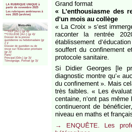
***
Grand format
LA RUBRIQUE UNIQUE à
partir de novembre 2025
« L’enthousiasme des re
Les rubriques antérieures à
nov. 2025 (archive)
d’un mois au collège
« La Croix » s’est immergé
Mots-clés
***REP [Act.] (gr 4)/
raconter la rentrée 20
**COLLEGE [Act.] (gr 4)/
Dossier de la presse
établissement d’éducation 
quotidienne ou hebdomadaire (gr
2 )/
Dossier de quotidien ou de
souffert du confinement 
revue sur l’Education prioritaire
(gr 2)/
Paris/
protocole sanitaire.
Principal [Gén.] (gr 3)/
Témoignage, Portrait (gr 3)/
Si Didier Georges [le pr
diagnostic montre qu’« auc
du confinement ». Mais cela
très faibles. « Les évalu
centaine, n’ont pas même l
continueront de bénéficie
niveau en maths et français
→ ENQUÊTE. Les profes